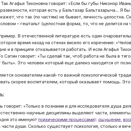
 Так Агафья Тихоновна говорит: «Если бы губы Никонор Иваны
 развязности, которая есть у Бальтазар Бальтазарыча... Я б
скажет, что так (по частям) не бывает, личность целостна. 
словом – гештальт (целостная форма, то, что не делится на ч
пример. В отечественной литературе есть один очарователь
которое время назад на стенах висело его изречение: «Челов
дне и в принципе отказывается работать. И если Агафья Тихон
То Сатин говорит: «Ты сделай так, чтоб работа не была в тяг
 быть». Это человек который еще далеко находится от позна
ляется основателем какой-то важной психологической традиц
вать скорее воспитателем, который оказывает помощь. Это 
ь:
ь говорит: «Только в познании и для исследователя душа дел
стественно-научные дисциплины выделяют части, элементы.
одня это именуют
психическими процессами
):
ощущение
,
вос
ь части души. Сколько существует психология, столько и веч