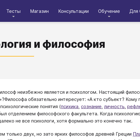
Тесты
Магазин
Консультации
Обучение
Для 
логия и философия
лософ неизбежно является и психологом. Настоящий филосо
е»?Философа обязательно интересует: «А кто субъект? Кому п
 психологические понятия (
психика
,
сознание
,
личность
,
рефл
был отделением философского факультета. Когда психологи
далеко не все психологи, хотя формально это конечно так.
м только двух, но зато ярких философов древней Греции
Пл