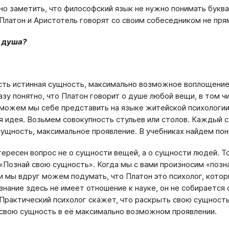
но заметить, что философский язык не нужно понимать букв
 Платон и Аристотель говорят со своим собеседником не пр
е душа?
сть истинная сущность, максимально возможное воплощение
азу понятно, что Платон говорит о душе любой вещи, в том ч
 можем мы себе представить на языке житейской психологии.
ая идея. Возьмем совокупность стульев или столов. Каждый с
сущность, максимальное проявление. В учебниках найдем пон
тересен вопрос не о сущности вещей, а о сущности людей. Т
 «Познай свою сущность». Когда мы с вами произносим «позн
 и мы вдруг можем подумать, что Платон это психолог, котор
ознание здесь не имеет отношение к науке, он не собирается 
 Практический психолог скажет, что раскрыть свою сущность
свою сущность в её максимально возможном проявлении.