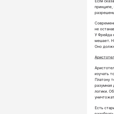
Если сказ
принципе,
разрешен
Современн
не остана
У Фрейда 
мешает. Н
Оно должн
Аристотел
Аристотел
изучать т
Платону т
разумная 
логики. О
уничтожат
Есть стар
разобрать