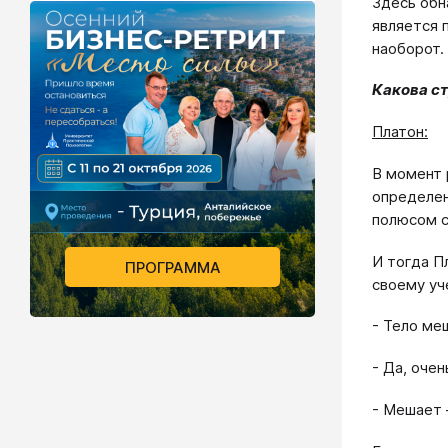
Здесь обн
является 
наоборот.
Какова с
Платон:
В момент 
определен
полюсом с
И тогда П
ПРОГРАММА
своему уч
- Тело ме
- Да, очен
- Мешает –