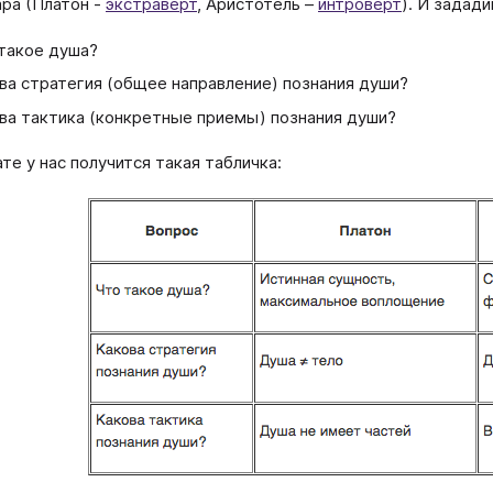
ара (Платон -
экстраверт
, Аристотель –
интроверт
). И задад
такое душа?
ва стратегия (общее направление) познания души?
ва тактика (конкретные приемы) познания души?
те у нас получится такая табличка: