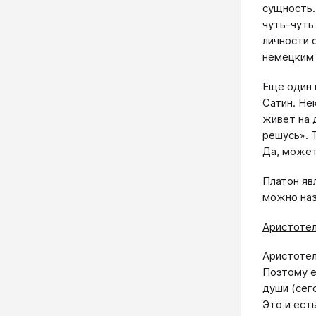
сущность.
чуть-чуть
личности 
немецким 
Еще один 
Сатин. Не
живет на 
решусь». 
Да, может
Платон яв
можно наз
Аристотел
Аристотел
Поэтому е
души (сег
Это и ест