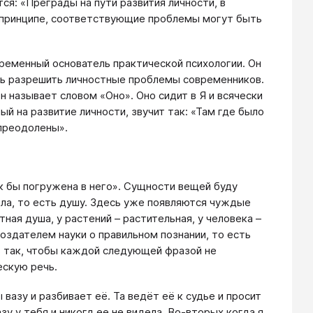
ся: «Преграды на пути развития личности, в
в принципе, соответствующие проблемы могут быть
ременный основатель практической психологии. Он
очь разрешить личностные проблемы современников.
н называет словом «Оно». Оно сидит в Я и всячески
й на развитие личности, звучит так: «Там где было
 преодолены».
ак бы погружена в него». Сущности вещей буду
ела, то есть душу. Здесь уже появляются чуждые
ная душа, у растений – растительная, у человека –
оздателем науки о правильном познании, то есть
ть так, чтобы каждой следующей фразой не
скую речь.
вазу и разбивает её. Та ведёт её к судье и просит
у у тебя и никогд ее не видела. Во-вторых когда я