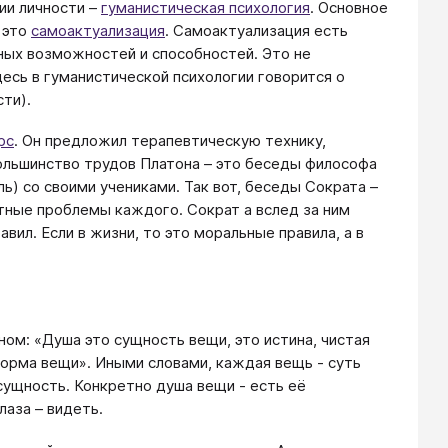
ии личности –
гуманистическая психология
. Основное
 это
самоактуализация
. Самоактуализация есть
ных возможностей и способностей. Это не
есь в гуманистической психологии говорится о
ти).
рс
. Он предложил терапевтическую технику,
ольшинство трудов Платона – это беседы философа
ь) со своими учениками. Так вот, беседы Сократа –
тные проблемы каждого. Сократ а вслед за ним
вил. Если в жизни, то это моральные правила, а в
ном: «Душа это сущность вещи, это истина, чистая
 форма вещи». Иными словами, каждая вещь - суть
сущность. Конкретно душа вещи - есть её
лаза – видеть.