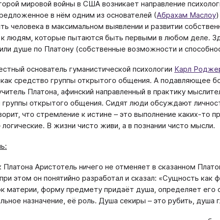
торой мировой войны в США возникает направление психолог
предложенное в нём одним из основателей (
Абрахам Маслоу
)
ть человека в максимальном выявлении и развитии собствен
 к людям, которые пытаются быть первыми в любом деле. Зд
или душе по Платону (собственные возможности и способнос
естный основатель гуманистической психологии
Карл Родже
 как средство группы открытого общения. А подавляющее б
учитель Платона, афинский направленный в практику мыслител
ы группы открытого общения. Сидят люди обсуждают личнос
орит, что стремление к истине – это выполнение каких-то пра
 логические. В жизни чисто живи, а в познании чисто мысли.
ь:
к Платона Аристотель ничего не отменяет в сказанном Плато
 при этом он понятийно разработал и сказал: «Сущность как
ок материи, форму предмету придаёт душа, определяет его 
льное назначение, её роль. Душа секиры – это рубить, душа г