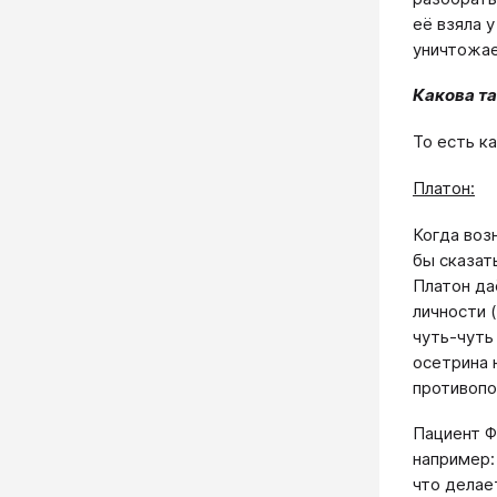
её взяла 
уничтожае
Какова т
То есть к
Платон:
Когда воз
бы сказат
Платон да
личности 
чуть-чуть
осетрина 
противоп
Пациент Ф
например:
что делае