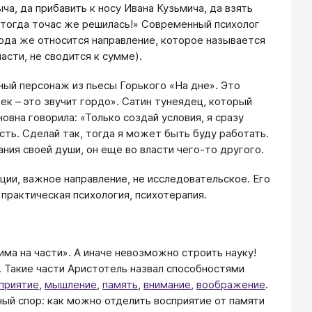
ча, да прибавить к носу Ивана Кузьмича, да взять
ы тогда точас же решилась!» Современный психолог
Сюда же относится направление, которое называется
асти, не сводится к сумме).
ный персонаж из пьесы Горького «На дне». Это
ек – это звучит гордо». Сатин тунеядец, который
овна говорила: «Только создай условия, я сразу
ость. Сделай так, тогда я может быть буду работать.
ния своей души, он еще во власти чего-то другого.
ии, важное направление, не исследовательское. Его
практическая психология, психотерапия.
има на части». А иначе невозможно строить науку!
 Такие части Аристотель назвал способностями
приятие
,
мышление
,
память
,
внимание
,
воображение
.
ный спор: как можно отделить восприятие от памяти