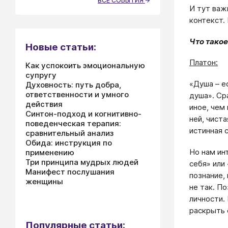
ВСЕ СОБЫТИЯ
И тут важ
контекст.
Что тако
Новые статьи:
Платон:
Как успокоить эмоциональную
супругу
«Душа – е
Духовность: путь добра,
ответственности и умного
душа». Ср
действия
иное, чем
Синтон-подход и когнитивно-
ней, чист
поведенческая терапия:
истинная 
сравнительный анализ
Обида: инструкция по
Но нам ин
применению
Три принципа мудрых людей
себя» или
Манифест послушания
познание,
женщины
не так. П
личности.
раскрыть 
Популярные статьи: