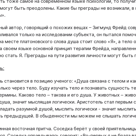
ать тоже самое на современном языке психологии, то получит
 могут быть преодолены. Какие бы преграды не возникали, 
ы».
ый автор, говорящий о похожих вещах – Зигмунд Фрейд сов
вливался только на исследовании субъекта, он пытался пом
на месте платоновского слова душа стоит слово «Я», а тело о
а своем языке основной принцип терапии Фрейда, направленны
о стать Я. Преграды на пути развития личности могут быть
ь:
ь становится в позицию ученого: «Душа связана с телом и к
олько через тело. Буду изучать тело и познавать сущность т
ермины. Каково тело – такова и его душа. У животных – живот
душа, значит мыслящая логически. Аристотель стал первым с
бладать разумной душой, мыслить логически - значит мысли
ь предыдущей. В обыденности мы можем не слышать логиче
инная восточная притча. Соседка берёт у своей приятельницы 
ся. Соседка оправдываясь говорит: «Во-первых я не брала ваз