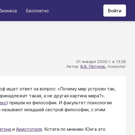
бизнеса
Бесплатно
Войти
01 января 2000 г. в 13:26
Автор:
В.В. Петухов
, психолог
ф ищет ответ на вопрос: «Почему мир устроен так,
ринадлежит такая, а не другая картина мира?».
екс
) пришли из философии. И факультет психологии
ю называют младшей сестрой философии, с этим
атона
и
Аристотеля
. Кстати по мнению Юнга это