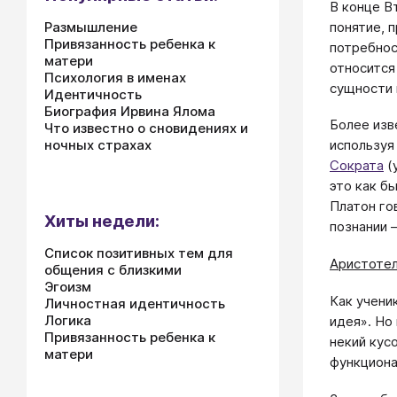
В конце В
понятие, 
Размышление
Привязанность ребенка к
потребнос
матери
относится
Психология в именах
сущности 
Идентичность
Биография Ирвина Ялома
Более изв
Что известно о сновидениях и
ночных страхах
используя
Сократа
(
это как б
Платон гов
Хиты недели:
познании –
Список позитивных тем для
Аристотел
общения с близкими
Эгоизм
Как учени
Личностная идентичность
Логика
идея». Но
Привязанность ребенка к
некий кус
матери
функциона