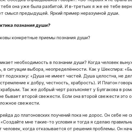
у тебя она уже была разбитой. И в-третьих я же её тебе ве
т смысл предыдущей. Яркий пример неразумной души.
актика познания души?
аковы конкретные приемы познания души?
никает необходимость в познании души? Когда человек вын
ь, в ситуации выбора, неопределённости. Как у Шекспира: «Б
ёт подсказку: «Душа не имеет частей. Душа целостна, не де
(стремление к добру, честность, храбрость). И Платон гово
 храбрым. Так же добрый черт разъясняет у Булгакова в ром
не бывает второй свежести. Если она второй свежести это о
оложное свежести.
рейда до платоновских поучений пока не дорос. Он себе не 
 «Создайте мне такие-то условия и тогда я сделаю правильн
т человек, когда отказывается от решения проблемы. Он на