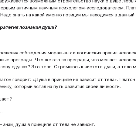
аруживается возможным строительство науки о душе любых 
первым античным научным психологом-исследователем. Плат
 Надо знать на какой именно позиции мы находимся в данный
тратегия познания души?
решения соблюдения моральных и логических правил человек 
ные преграды. Что же это за преграды, что мешает челове
лову «душа»? Это тело. Стремлюсь к чистоте души, а тело 
латон говорит: «Душа в принципе не зависит от тела». Плато
енику, который встал на путь развития своей личности.
шает?
ь.
 знай, душа в принципе от тела не зависит.