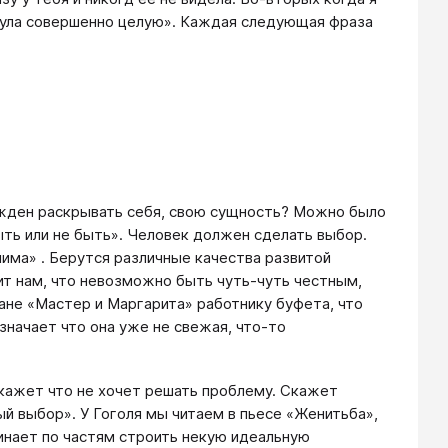
рнула совершенно целую». Каждая следующая фраза
ужден раскрывать себя, свою сущность? Можно было
ыть или не быть». Человек должен сделать выбор.
лима» . Берутся различные качества развитой
рит нам, что невозможно быть чуть-чуть честным,
ане «Мастер и Маргарита» работнику буфета, что
значает что она уже не свежая, что-то
скажет что не хочет решать проблему. Скажет
ый выбор». У Гоголя мы читаем в пьесе «Женитьба»,
чинает по частям строить некую идеальную