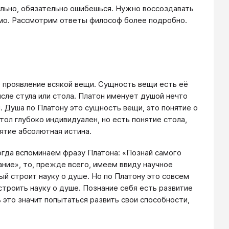
ально, обязательно ошибешься. Нужно воссоздавать
ямо. Рассмотрим ответы философ более подробно.
 проявление всякой вещи. Сущность вещи есть её
исле стула или стола. Платон именует душой нечто
 Душа по Платону это сущность вещи, это понятие о
тол глубоко индивидуален, но есть понятие стола,
ятие абсолютная истина.
огда вспоминаем фразу Платона: «Познай самого
ание», то, прежде всего, имеем ввиду научное
ый строит науку о душе. Но по Платону это совсем
строить науку о душе. Познание себя есть развитие
 это значит попытаться развить свои способности,