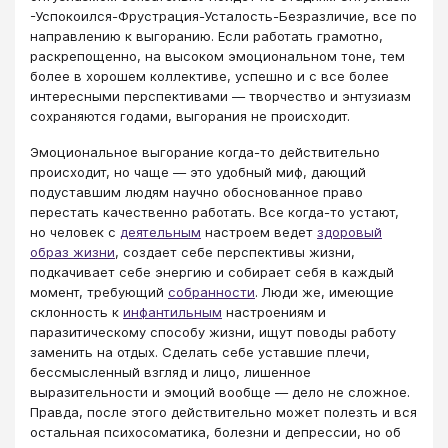
-Успокоился-Фрустрация-Усталость-Безразличие, все по
направлению к выгоранию. Если работать грамотно,
раскрепощенно, на высоком эмоциональном тоне, тем
более в хорошем коллективе, успешно и с все более
интересными перспективами — творчество и энтузиазм
сохраняются годами, выгорания не происходит.
Эмоциональное выгорание когда-то действительно
происходит, но чаще — это удобный миф, дающий
подуставшим людям научно обоснованное право
перестать качественно работать. Все когда-то устают,
но человек с
деятельным
настроем ведет
здоровый
образ жизни
, создает себе перспективы жизни,
подкачивает себе энергию и собирает себя в каждый
момент, требующий
собранности
. Люди же, имеющие
склонность к
инфантильным
настроениям и
паразитическому способу жизни, ищут поводы работу
заменить на отдых. Сделать себе уставшие плечи,
бессмысленный взгляд и лицо, лишенное
выразительности и эмоций вообще — дело не сложное.
Правда, после этого действительно может полезть и вся
остальная психосоматика, болезни и депрессии, но об