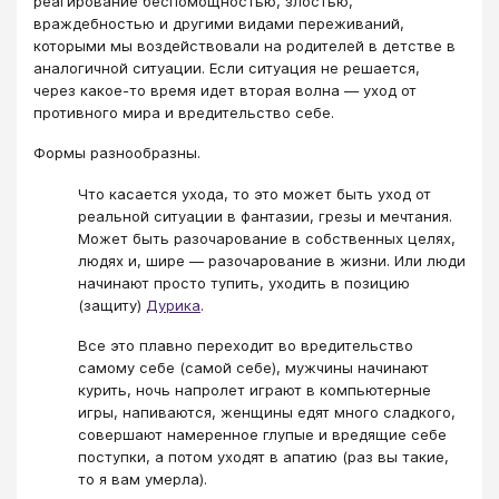
реагирование беспомощностью, злостью,
враждебностью и другими видами переживаний,
которыми мы воздействовали на родителей в детстве в
аналогичной ситуации. Если ситуация не решается,
через какое-то время идет вторая волна ― уход от
противного мира и вредительство себе.
Формы разнообразны.
Что касается ухода, то это может быть уход от
реальной ситуации в фантазии, грезы и мечтания.
Может быть разочарование в собственных целях,
людях и, шире ― разочарование в жизни. Или люди
начинают просто тупить, уходить в позицию
(защиту)
Дурика
.
Все это плавно переходит во вредительство
самому себе (самой себе), мужчины начинают
курить, ночь напролет играют в компьютерные
игры, напиваются, женщины едят много сладкого,
совершают намеренное глупые и вредящие себе
поступки, а потом уходят в апатию (раз вы такие,
то я вам умерла).