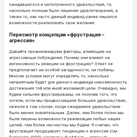
ожидавшегося и неполученного удовольствия, то,
насколько полным было лишение удовлетворения, а
также то, как часто данный индивид ранее лишался
возможности реализовать свои желания.
Пересмотр концепции «фрустрация –
агрессия»
Давайте проанализируем факторы, влияющие на
агрессивные побуждения. Почему они влияют на
интенсивность реакции на фрустрацию? Ответ не
предполагает ни особой загадочности, ни глубины.
Многие условия могут определять то, насколько
неприятным будет для данного индивида невозможность
достижения той или иной желаемой цели. Очевидно, мы
будем сильнее фрустрироваиы, не получив того, что
хотели, если мы предвосхищали большее удовольствие,
нежели в том случае, когда ожидаемое удовольствие
было менее значительным. Далее, чем более полно мы
были лишены возможности реализации любых наших
целей, тем более несчастны мы будем. Я считаю, что
фрустрация продуцирует тенденцию к агрессии (см.:
Berkowitz, 1989). Негативный аффект — главный