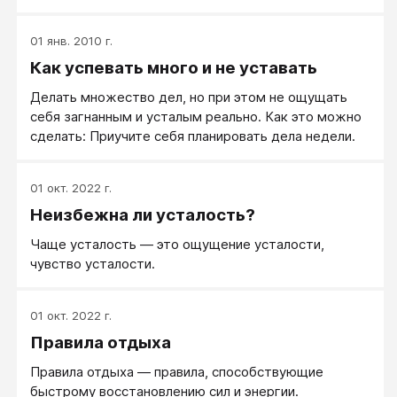
отдыхать. Полезно уметь использовать активаторы,
заряжающие нас энергией и бодростью. С другой
01 янв. 2010 г.
стороны, важно быть честным с самим собой и не
Как успевать много и не уставать
допускать усталость, вызванную внутренней
выгодой.
Делать множество дел, но при этом не ощущать
себя загнанным и усталым реально. Как это можно
сделать: Приучите себя планировать дела недели.
01 окт. 2022 г.
Неизбежна ли усталость?
Чаще усталость — это ощущение усталости,
чувство усталости.
01 окт. 2022 г.
Правила отдыха
Правила отдыха — правила, способствующие
быстрому восстановлению сил и энергии.