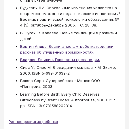
с. ISBN 5-89815-804-9
Рудкевич Л.А. Эпохальные изменения человека на
современном этапе и педагогические инновации //
Вестник практической психологии образования. №
4 (5), октябрь–декабрь 2005. – С. 28–38.
В. Пугач, В. Кабаева. Новые тенденции в развитии
детей.
Бертин Андрэ. Воспитание в утробе матери, или
рассказ об упущенных возможностях.
Владлен Лившиц. Горизонты пренапедии.
Сирс У., Сирс М. В ожидании малыша. - М: Эксмо,
2006. ISBN 5-699-01639-2
Брюэр Сара. Суперребенок.- Минск: ООО
«Поппури», 2003
Learning Before Birth: Every Child Deserves
Giftedness by Brent Logan. Authorhouse, 2003. 217
pp. ISBN-13: 9781588202314
Раннее развитие ребенка