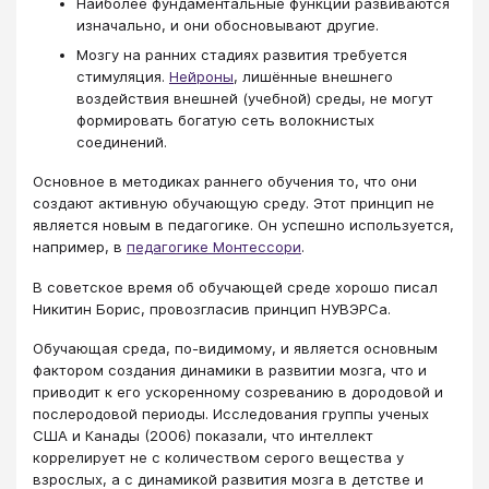
Наиболее фундаментальные функции развиваются
изначально, и они обосновывают другие.
Мозгу на ранних стадиях развития требуется
стимуляция.
Нейроны
, лишённые внешнего
воздействия внешней (учебной) среды, не могут
формировать богатую сеть волокнистых
соединений.
Основное в методиках раннего обучения то, что они
создают активную обучающую среду. Этот принцип не
является новым в педагогике. Он успешно используется,
например, в
педагогике Монтессори
.
В советское время об обучающей среде хорошо писал
Никитин Борис, провозгласив принцип НУВЭРСа.
Обучающая среда, по-видимому, и является основным
фактором создания динамики в развитии мозга, что и
приводит к его ускоренному созреванию в дородовой и
послеродовой периоды. Исследования группы ученых
США и Канады (2006) показали, что интеллект
коррелирует не с количеством серого вещества у
взрослых, а с динамикой развития мозга в детстве и