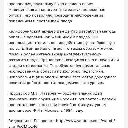
пренапедия, поскольку была создана новая
медицинская аппаратура (ультразвук, волоконная
оптика), что позволило проводить наблюдения за
поведением и состоянием плода.
Калифорнийский акушер Ван де Кар разработал методы
работы с беременной женщиной и плодом. Он
использовал тактильное воздействие рук на брюшную
полость. Ван де Кар считал, что таким образом
можно
помочь более интенсивному
интеллектуальному
развитию
плода. Пренапедия находится пока в начальной
стадии становления. Потребуются фундаментальные
исследования в области психологии, педагогики,
неврологии и физиологии, чтобы этот метод дородового
развития ребенка достиг академического уровня.
Профессор М. Л. Лазарев — родоначальник идей
пренатального обучения в России и основатель первой
пренатальной школы при врачебно-физкультурном
диспансере № 4 г. Москвы в 1984 году.
Видеоклип о Лазареве - http://www.youtube.com/watch?
v=e_PsCMtpz40