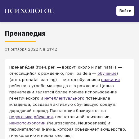
Войти
Пренапедия
01 октября 2022 г. в 21:42
Пренапе́дия (греч. peri — вокруг, около и лат. natalis —
относящийся к рождению, греч. paideia —
обучение
)
(англ. prenatal learning) — метод обучения и
развития
ребенка в утробе матери до его рождения. Целью
пренапедии является более полное использование
генетического и
интеллектуального
потенциала
младенца, создавая активную обучающую среду в
дородовой период. Пренапедия базируется на
педагогике
обучения
, пренатальной психологии,
нейропсихологии
(Neuroscience, Neurogenesis) и
перинаталогии (наука, которая объединяет акушерство,
гинекологию и неонатологию).