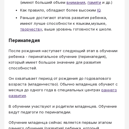
(имеют больший объем
внимания
,
памяти
и др.)
Как правило, обладают более высоким
IQ
.
Раньше достигают этапов развития ребенка,
имеют лучше способности к языкам,музыке,
творчеству
, выше уровень готовности к школе.
Перинапедия
После рождения наступает следующий этап в обучении
ребенка - перинатальное обучение (перинапедия),
который имеет большое значение для развития
способностей.
Он охватывает период от рождения до годовалового
возраста (младенчество). Обычно младенцев обучают с
месяца до одного года в специальных центрах
раннего
развития
.
В обучении участвуют и родители младенцев. Обучение
ведут педагоги по перинапедии.
Обучение младенца сейчас является первым этапом
раннего обучения (развития) ребенка, который