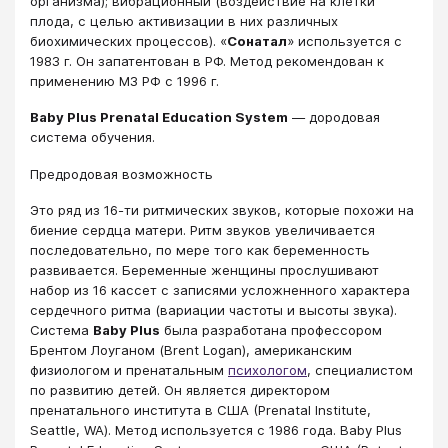
организма); вибрационный (воздействие на клетки
плода, с целью активизации в них различных
биохимических процессов). «
Сонатал
» используется с
1983 г. Он запатентован в РФ. Метод рекомендован к
применению МЗ РФ с 1996 г.
Baby Plus Prenatal Education System
— дородовая
система обучения.
Предродовая возможность
Это ряд из 16-ти ритмических звуков, которые похожи на
биение сердца матери. Ритм звуков увеличивается
последовательно, по мере того как беременность
развивается. Беременные женщины прослушивают
набор из 16 кассет с записями усложненного характера
сердечного ритма (вариации частоты и высоты звука).
Система
Baby Plus
была разработана профессором
Брентом Лоуганом (Brent Logan), американским
физиологом и пренатальным
психологом
, специалистом
по развитию детей. Он является директором
пренатального института в США (Prenatal Institute,
Seattle, WA). Метод используется с 1986 года. Baby Plus