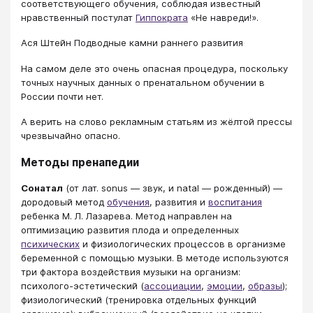
соответствующего обучения, соблюдая известный
нравственный постулат
Гиппократа
«Не навреди!».
Ася Штейн Подводные камни раннего развития
На самом деле это очень опасная процедура, поскольку
точных научных данных о пренатальном обучении в
России почти нет.
А верить на слово рекламным статьям из жёлтой прессы
чрезвычайно опасно.
Методы пренапедии
Cонатал
(от лат. sonus — звук, и natal — рожденный) —
дородовый метод
обучения
, развития и
воспитания
ребенка М. Л. Лазарева. Метод направлен на
оптимизацию развития плода и определенных
психических
и физиологических процессов в организме
беременной с помощью музыки. В методе используются
три фактора воздействия музыки на организм:
психолого-эстетический (
ассоциации
,
эмоции
,
образы
);
физиологический (тренировка отдельных функций