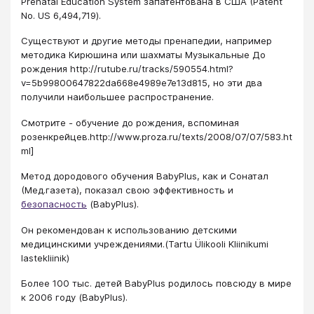
Prenatal Education System запатентована в США (Patent
No. US 6,494,719).
Существуют и другие методы пренапедии, например
методика Кирюшина или шахматы Музыкальные До
рождения http://rutube.ru/tracks/590554.html?
v=5b99800647822da668e4989e7e13d815, но эти два
получили наибольшее распространение.
Смотрите - обучение до рождения, вспоминая
розенкрейцев.http://www.proza.ru/texts/2008/07/07/583.ht
ml]
Метод дородового обучения BabyPlus, как и Сонатал
(Мед.газета), показал свою эффективность и
безопасность
(BabyPlus).
Он рекомендован к использованию детскими
медицинскими учреждениями.(Tartu Ülikooli Kliinikumi
lastekliinik)
Более 100 тыс. детей BabyPlus родилось повсюду в мире
к 2006 году (BabyPlus).