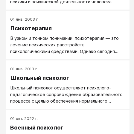
психики и психической деятельности человека.
Психология изучает внутренний, точнее жизненный
мир человека и причины поведения нормальных,
01 янв. 2003 г.
душевно здоровых людей. Психология ищет
Психотерапия
научные объяснения, почему человек ведет себя
так или иначе.
В узком и точном понимании, психотерапия — это
лечение психических расстройств
психологическими средствами. Однако сегодня
понятие психотерапии все более расширяется,
выходя за рамки только лечения и по сути смыкаясь
01 янв. 2013 г.
с понятием психологической помощи.
Школьный психолог
Школьный психолог осуществляет психолого-
педагогическое сопровождение образовательного
процесса с целью обеспечения нормального
развития ребенка.
01 окт. 2022 г.
Военный психолог