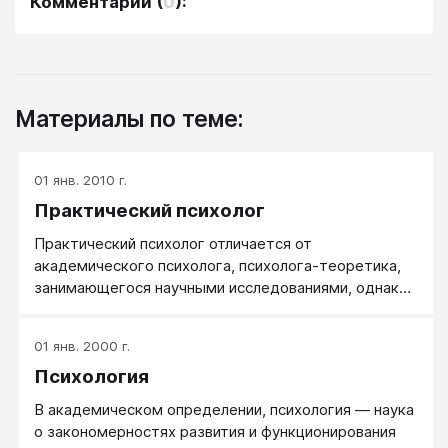
Комментарии
(
0
):
Материалы по теме:
01 янв. 2010 г.
Практический психолог
Практический психолог отличается от
академического психолога, психолога-теоретика,
занимающегося научными исследованиями, однако
нельзя говорить, что академическая психология
научна, а практическая нет. Правда то, что
01 янв. 2000 г.
академическая более научна, она как правило
Психология
научна, а практическая психология бывает разной.
В академическом определении, психология — наука
о закономерностях развития и функционирования