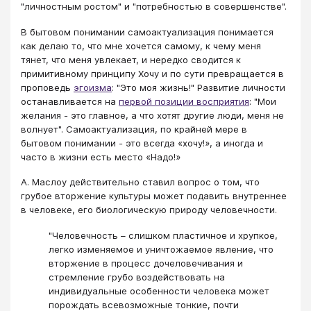
"личностным ростом" и "потребностью в совершенстве".
В бытовом понимании самоактуализация понимается
как делаю то, что мне хочется самому, к чему меня
тянет, что меня увлекает, и нередко сводится к
примитивному принципу Хочу и по сути превращается в
проповедь
эгоизма
: "Это моя жизнь!" Развитие личности
останавливается на
первой позиции восприятия
: "Мои
желания - это главное, а что хотят другие люди, меня не
волнует". Самоактуализация, по крайней мере в
бытовом понимании - это всегда «хочу!», а иногда и
часто в жизни есть место «Надо!»
А. Маслоу действительно ставил вопрос о том, что
грубое вторжение культуры может подавить внутреннее
в человеке, его биологическую природу человечности.
"Человечность – слишком пластичное и хрупкое,
легко изменяемое и уничтожаемое явление, что
вторжение в процесс дочеловечивания и
стремление грубо воздействовать на
индивидуальные особенности человека может
порождать всевозможные тонкие, почти