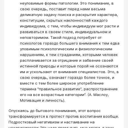
неуловимые формы патологии. Это понимание, в
свою очередь, поставит перед нами весьма
деликатную задачу поиска и раскрытия характера,
конституции, скрытых наклонностей каждого
индивидуума, с тем, чтобы индивидуум мог расти и
развиваться в своем стиле, индивидуальном и
неповторимом. Такой подход потребует от
психологов гораздо большего внимания к тем едва
уловимым психологическим и физиологическим
нарушениям, к тем страданиям, которыми человек
расплачивается за отрицание и забвение своей
истинной природы и которые порой не осознаются
им и ускользают от внимания специалистов. Это, в
свою очередь, означает гораздо более точное, и
вместе с тем более широкое употребление
термина "правильное развитие", распространение
его на все возрастные категории". (А. Маслоу,
Мотивация и личность).
Опускаясь до бытового понимания, этот вопрос
трансформируется в протест против воспитания вообще.
Подростковый негативизм и настаивание на
независимости: "Не надо промывать мне мозги, я хочу