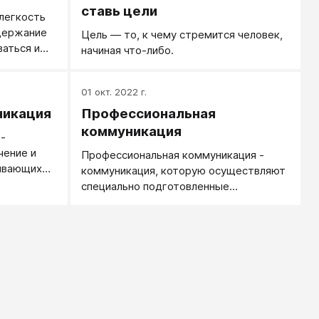
ставь цели
легкость
ддержание
Цель — то, к чему стремится человек,
ваться и
начиная что-либо.
х правах.
01 окт. 2022 г.
никация
Профессиональная
коммуникация
-
чение и
Профессиональная коммуникация -
ывающих
коммуникация, которую осуществляют
на
специально подготовленные
ических
профессионалы. Качественная и
у в целом.
эффективная коммуникац
быть как
о
ся как
прошествии
твии можно