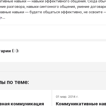
тивные навыки — навыки эффективного общения. Сюда обычн
ие разговора, навыки синтонного общения, умение договарив
лавные навыки — будете общаться эффективно, не освоите 
я
»...
тарии
(
0
):
ы по теме:
.
01 мар. 2014 г.
вная коммуникация
Коммуникативные на