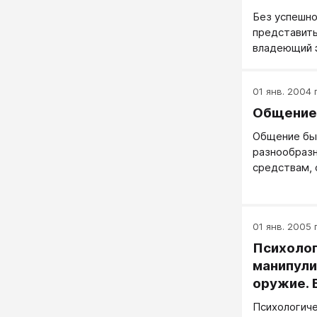
Без успешно
представить
владеющий 
коммуникац
01 янв. 2004 г
Общение
Общение бы
разнообразн
средствам, 
общения и т
01 янв. 2005 г
Психоло
манипули
оружие. 
Психологиче