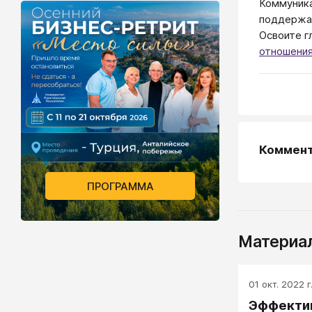
Коммуника
поддержан
Освоите г
отношени
Коммен
ПРОГРАММА
Материал
01 окт. 2022 г
Эффекти