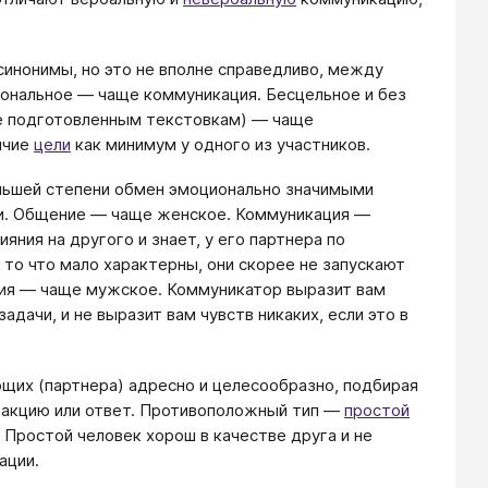
синонимы, но это не вполне справедливо, между
ональное — чаще коммуникация. Бесцельное и без
ее подготовленным текстовкам) — чаще
ичие
цели
как минимум у одного из участников.
ьшей степени обмен эмоционально значимыми
ми. Общение — чаще женское. Коммуникация —
ния на другого и знает, у его партнера по
 то что мало характерны, они скорее не запускают
ия — чаще мужское. Коммуникатор выразит вам
дачи, и не выразит вам чувств никаких, если это в
щих (партнера) адресно и целесообразно, подбирая
реакцию или ответ. Противоположный тип —
простой
. Простой человек хорош в качестве друга и не
ации.