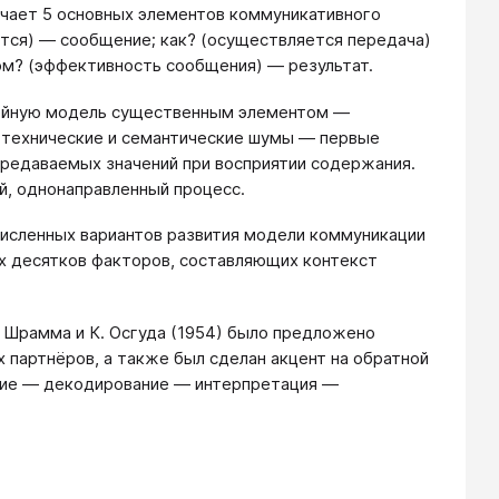
лючает 5 основных элементов коммуникативного
ётся) — сообщение; как? (осуществляется передача)
ом? (эффективность сообщения) — результат.
нейную модель существенным элементом —
технические и семантические шумы — первые
ередаваемых значений при восприятии содержания.
й, однонаправленный процесс.
численных вариантов развития модели коммуникации
х десятков факторов, составляющих контекст
. Шрамма и К. Осгуда (1954) было предложено
 партнёров, а также был сделан акцент на обратной
ение — декодирование — интерпретация —