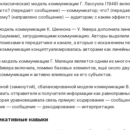
(классическая) модель коммуникации Г. Лассуэла (1948) вк
 кто? (передаёт сообщение) — коммуникатор; что? (переда
кому? (направлено сообщение) — аудитории; с каким эффект
одель коммуникации К. Шеннона — У. Уивера дополнила ли
(шумами), затрудняющими коммуникацию. Авторы выделили 
 помехами в передатчике и канале, а вторые с искажением п
 коммуникация концептуализировалась авторами как линейны
 модель коммуникации Г. Малецки является одним из много
ивера включила, помимо базовых элементов, ещё около дву
коммуникации и активно влияющих на его субъектов.
рной (замкнутой), сбалансированной модели коммуникации В
вать отправителя и получателя информации как равноправных
торая уравновешивала связь прямую: кодирование — сообщ
ие — сообщение — декодирование — интерпретация.
икативные навыки