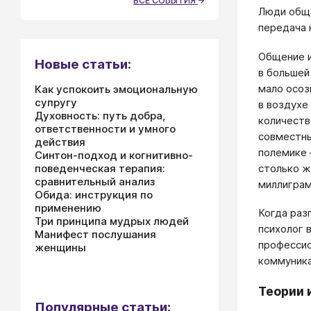
ВСЕ СОБЫТИЯ
Люди обща
передача 
Общение и
Новые статьи:
в большей
мало осоз
Как успокоить эмоциональную
супругу
в воздухе
Духовность: путь добра,
количеств
ответственности и умного
совместны
действия
полемике 
Синтон-подход и когнитивно-
столько ж
поведенческая терапия:
сравнительный анализ
миллиграм
Обида: инструкция по
применению
Когда раз
Три принципа мудрых людей
психолог 
Манифест послушания
профессио
женщины
коммуника
Теории 
Популярные статьи: