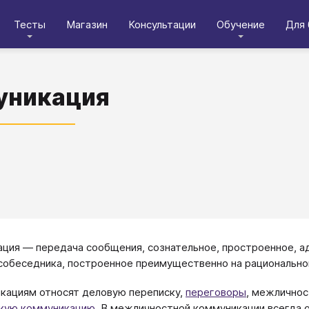
Тесты
Магазин
Консультации
Обучение
Для 
уникация
ция — передача сообщения, сознательное, простроенное, а
собеседника, построенное преимущественно на рационально
кациям относят деловую переписку,
переговоры
, межличнос
скую коммуникацию
. В межличностной коммуникации всегда 