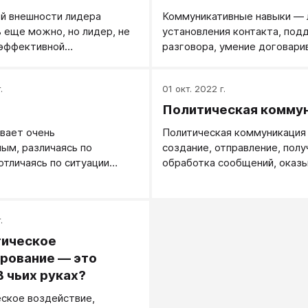
й внешности лидера
Коммуникативные навыки — 
 еще можно, но лидер, не
установления контакта, по
эффективной
разговора, умение договари
ией — невозможен.
настаивать на своих законны
.
01 окт. 2022 г.
Политическая комму
вает очень
Политическая коммуникация 
ым, различаясь по
создание, отправление, полу
отличаясь по ситуации
обработка сообщений, оказ
ому, кто общается.
существенное воздействие 
политические взгляды полит
деятелей, граждан и политик
.
Данное воздействие может 
прямым, так и косвенным, ег
гическое
результаты могут проявлять
рование — это
незамедлительно, так и по 
В чьих руках?
времени. О прямом, или
ское воздействие,
непосредственном воздейс