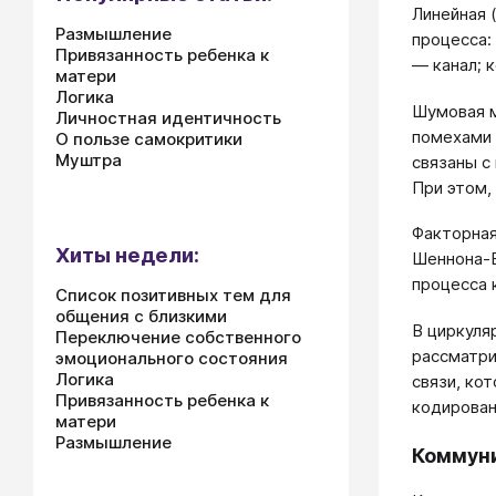
Линейная 
Размышление
процесса:
Привязанность ребенка к
— канал; 
матери
Логика
Шумовая м
Личностная идентичность
помехами 
О пользе самокритики
Муштра
связаны с
При этом,
Факторная
Хиты недели:
Шеннона-В
процесса 
Список позитивных тем для
общения с близкими
В циркуля
Переключение собственного
рассматри
эмоционального состояния
Логика
связи, ко
Привязанность ребенка к
кодирован
матери
Размышление
Коммун