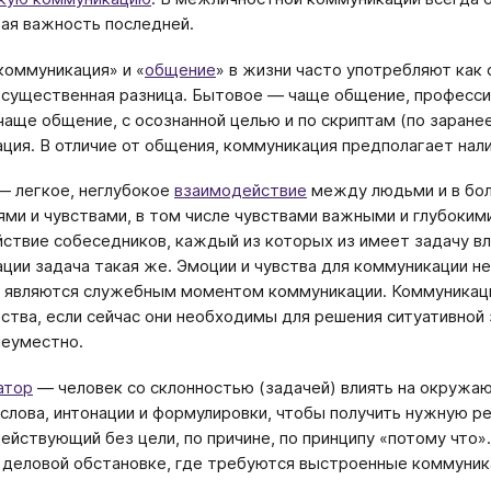
ая важность последней.
коммуникация» и «
общение
» в жизни часто употребляют как 
 существенная разница. Бытовое — чаще общение, професси
чаще общение, с осознанной целью и по скриптам (по заран
ция. В отличие от общения, коммуникация предполагает нал
 легкое, неглубокое
взаимодействие
между людьми и в бол
ми и чувствами, в том числе чувствами важными и глубоки
ствие собеседников, каждый из которых из имеет задачу влия
ции задача такая же. Эмоции и чувства для коммуникации не
а являются служебным моментом коммуникации. Коммуникац
ства, если сейчас они необходимы для решения ситуативной за
неуместно.
атор
— человек со склонностью (задачей) влиять на окружаю
 слова, интонации и формулировки, чтобы получить нужную 
действующий без цели, по причине, по принципу «потому что»
 деловой обстановке, где требуются выстроенные коммуник