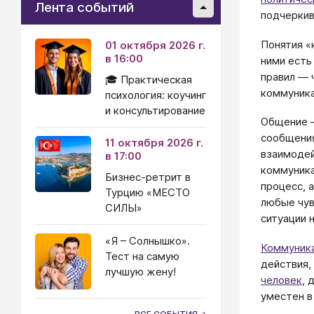
Лента событий
подчеркив
Понятия «
01 октября 2026 г.
в 16:00
ними есть
правил — 
🎓 Практическая
коммуника
психология: коучинг
и консультирование
Общение —
сообщения
11 октября 2026 г.
взаимодей
в 17:00
коммуника
Бизнес-ретрит в
процесс, 
Турцию «МЕСТО
любые чув
СИЛЫ»
ситуации 
«Я – Солнышко».
Коммуник
Тест на самую
действия,
лучшую жену!
человек
, 
уместен в