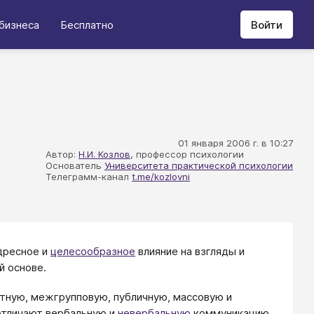
бизнеса
Бесплатно
Войти
01 января 2006 г. в 10:27
Автор:
Н.И. Козлов
, профессор психологии
Основатель
Университета практической психологии
Телеграмм-канал
t.me/kozlovni
дресное и
целесообразное
влияние на взгляды и
й основе.
тную, межгрупповую, публичную, массовую и
отличают вербальную и
невербальную
коммуникацию,