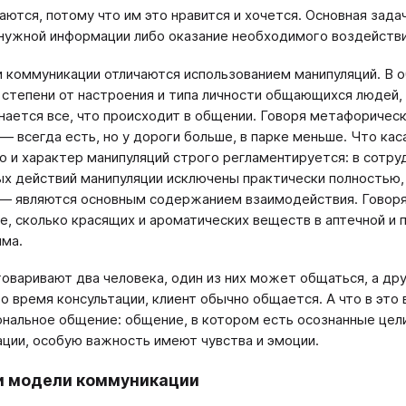
ются, потому что им это нравится и хочется. Основная зад
нужной информации либо оказание необходимого воздействи
 коммуникации отличаются использованием манипуляций. В
 степени от настроения и типа личности общающихся людей, 
нается все, что происходит в общении. Говоря метафорическ
 — всегда есть, но у дороги больше, в парке меньше. Что ка
о и характер манипуляций строго регламентируется: в сотру
х действий манипуляции исключены практически полностью, 
— являются основным содержанием взаимодействия. Говоря
е, сколько красящих и ароматических веществ в аптечной и
ма.
говаривают два человека, один из них может общаться, а др
во время консультации, клиент обычно общается. А что в это
нальное общение: общение, в котором есть осознанные цели и
ции, особую важность имеют чувства и эмоции.
и модели коммуникации