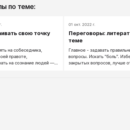
ы по теме:
.
01 окт. 2022 г.
аивать свою точку
Переговоры: литерат
теме
ять на собеседника,
Главное - задавать правиль
воей правоте,
вопросы. Искать "боль". Изб
ать на сознание людей —
закрытых вопросов, лучше 
кусство. И счастлив тот,
стиле "Чем я могу быть Вам 
дел. Такой человек имеет
Презентация при продаже -
реимущество во всех
слабо, она призывает покупа
и, связанных с
напрягаться и слушать. Если
ией, общением,
вытащить "боль" и дать "таб
и. И для овладения этим
оппонент будет Ваш. Презен
в первую очередь надо
попытка попасть из пушки п
азделять ситуации, в
при этом может не понадоби
попадаем, по двум
тегориям.