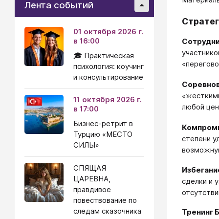
Лента событий
Стратег
01 октября 2026 г.
в 16:00
Сотрудни
участнико
🎓 Практическая
«перегово
психология: коучинг
и консультирование
Соревнов
«жесткими
11 октября 2026 г.
любой цен
в 17:00
Бизнес-ретрит в
Компроми
Турцию «МЕСТО
степени у
СИЛЫ»
возможну
СПЯЩАЯ
Избегани
ЦАРЕВНА,
сделки и 
правдивое
отсутстви
повествование по
следам сказочника
Тренинг 