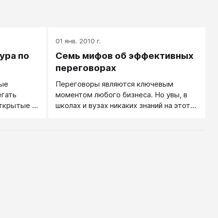
01 янв. 2010 г.
ура по
Семь мифов об эффективных
переговорах
ные
Переговоры являются ключевым
егать
моментом любого бизнеса. Но увы, в
открытые в
школах и вузах никаких знаний на этот
полезен".
счет нам обычно не преподают.
 работает
Поэтому все, что касается
теля
переговоров, мы обычно приобретаем
 же
путем проб и ошибок —
летку",
руководствуясь пресловутым здравым
тация (как
смыслом, собственной интуицией,
о воробью)
жизненным и профессиональным
ться.
опытом. Также в последние годы
появилось множество учебников и
пособий, где представлены