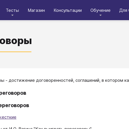
Тесты
Магазин
Консультации
Обучение
Для 
говоры
​​​​Переговоры - достижение договоренностей, соглашений, в котор
реговоров
ереговоров
жесткие
 от И.О. Вагина "Как выиграть переговоры"