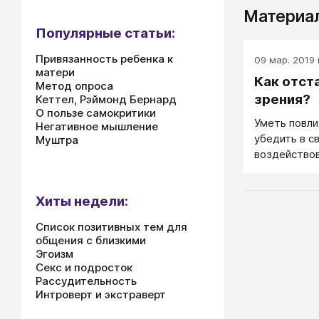
Материал
Популярные статьи:
Привязанность ребенка к
09 мар. 2019 г
матери
Как отст
Метод опроса
зрения?
Кеттел, Рэймонд Бернард
О пользе самокритики
Уметь повли
Негативное мышление
убедить в с
Муштра
воздействов
это целое ис
кто им овла
Хиты недели:
огромное п
сферах жизн
Список позитивных тем для
коммуникац
общения с близкими
переговорам
Эгоизм
искусством 
Секс и подросток
научиться р
Рассудительность
Интроверт и экстраверт
которые мы 
основным ка