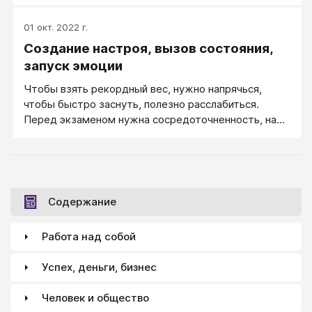
01 окт. 2022 г.
Создание настроя, вызов состояния,
запуск эмоции
Чтобы взять рекордный вес, нужно напрячься,
чтобы быстро заснуть, полезно расслабиться.
Перед экзаменом нужна сосредоточненность, на
свидании чаще уместна беззаботность, для
творчества необходимо вдохновение. Иногда
нужно создать у себя тот или иной настрой, то или
иное эмоциональное состояние: спокойствие или
бодрость, радостное оживление или когда-то даже
Содержание
печальное огорчение... Как это сделать?
Работа над собой
Успех, деньги, бизнес
Человек и общество