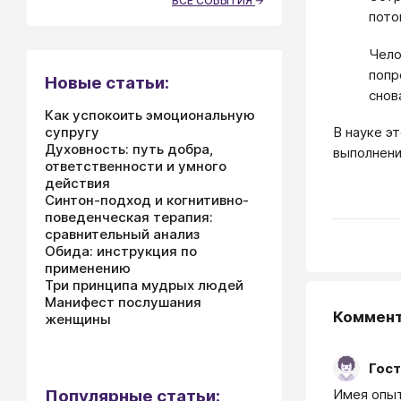
ВСЕ СОБЫТИЯ
пото
Чело
попр
Новые статьи:
снов
Как успокоить эмоциональную
супругу
​​​​​​​В нау
Духовность: путь добра,
выполнени
ответственности и умного
действия
Синтон-подход и когнитивно-
поведенческая терапия:
сравнительный анализ
Обида: инструкция по
применению
Три принципа мудрых людей
Манифест послушания
Коммен
женщины
Гост
Популярные статьи:
Имея опыт