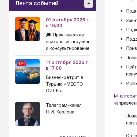
Лента событий
Подн
01 октября 2026 г.
Заин
в 16:00
Подк
🎓 Практическая
Подд
психология: коучинг
и консультирование
Прив
Лови
11 октября 2026 г.
Нейт
в 17:00
приу
Бизнес-ретрит в
Испо
Турцию «МЕСТО
СИЛЫ»
М-алгори
направлен
Телеграм-канал
Н.И. Козлова
​​​​​
погл
Сотр