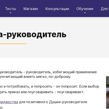
Тесты
Магазин
Консультации
Обучение
Для 
-руководитель
уководитель - руководитель, избегающий применение
дпочитающий влиять мягко, по-доброму.
о и потребовать, и попросить - он попросит. Если выбор
ать приказ или поуговаривать - поуговаривает.
лидерства
для позитивного Душки-руководителя
о: