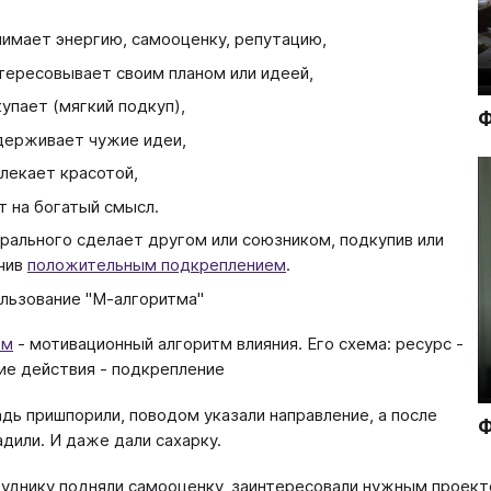
имает энергию, самооценку, репутацию,
тересовывает своим планом или идеей,
упает (мягкий подкуп),
Ф
ерживает чужие идеи,
лекает красотой,
т на богатый смысл.
рального сделает другом или союзником, подкупив или
чив
положительным подкреплением
.
льзование "М-алгоритма"
тм
- мотивационный алгоритм влияния. Его схема: ресурс -
ие действия - подкрепление
​​Лошадь пришпорили, поводом указали направление, а после
Ф
адили. И даже дали сахарку.
уднику подняли самооценку, заинтересовали нужным проекто