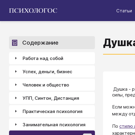
Статьи
Душка
Содержание
Работа над собой
Успех, деньги, бизнес
Человек и общество
Душка - р
силы, пре
УПП, Синтон, Дистанция
Если можн
Практическая психология
между отд
Занимательная психология
По
стилю 
характерн