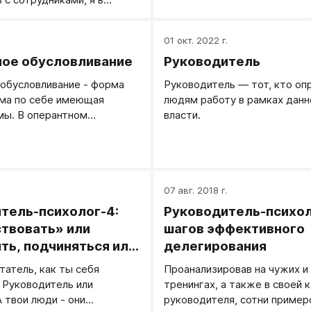
ый момент выявил в
жной ситуации некоторую
.
01 окт. 2022 г.
ость, своеобразный
ое обусловливание
Руководитель
о которому сотрудник
льно двигался, например, к
обусловливание - форма
Руководитель — тот, кто оп
 То есть необходимость
ама по себе имеющая
людям работу в рамках данн
 (уже сложных к этому
мы. В оперантном
власти.
зникала с ним не внезапно,
нии подкрепляется то
к, нарастала, иногда по
поведение, которое
 желательным.
.
07 авг. 2018 г.
тель-психолог-4:
Руководитель-психоло
твовать» или
шагов эффективного
ть, подчиняться или
делегирования
чать
татель, как ты себя
Проанализировав на чужих и
 Руководитель или
тренингах, а также в своей 
А твои люди - они
руководителя, сотни пример