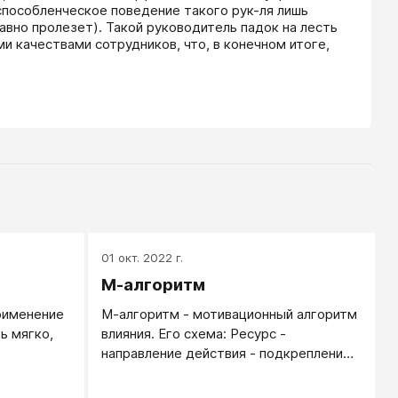
пособленческое поведение такого рук-ля лишь 
вно пролезет). Такой руководитель падок на лесть 
 качествами сотрудников, что, в конечном итоге, 
01 окт. 2022 г.
М-алгоритм
рименение
М-алгоритм - мотивационный алгоритм
ь мягко,
влияния. Его схема: Ресурс -
направление действия - подкрепление.
Лошадь пришпорили, поводом указали
направление, а после погладили. И