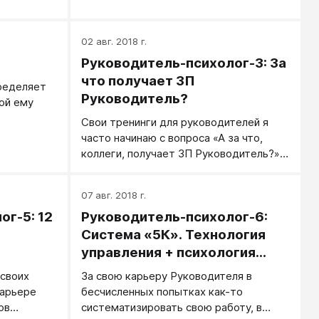
даже дали сахарку. Сотруднику
подняли самооценку, заинтересовали
нужным проектом, восхитились
02 авг. 2018 г.
результатом. Вначале первым, потом
Руководитель-психолог-3: За
промежуточным, а потом выписали
что получает ЗП
ределяет
премию.
Руководитель?
ой ему
Свои тренинги для руководителей я
часто начинаю с вопроса «А за что,
коллеги, получает ЗП Руководитель?».
Вариантов всегда очень много...
07 авг. 2018 г.
г-5: 12
Руководитель-психолог-6:
Система «5К». Технология
управления + психология
управления
 своих
За свою карьеру Руководителя в
карьере
бесчисленных попытках как-то
ов
систематизировать свою работу, в