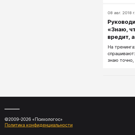
подчиненные
А какие обр
08 авг. 2018 г
голове, ког
Руководи
Пауза, проч
«Знаю, ч
вредит, 
нет...»
На тренинга
спрашивают:
знаю точно,
что подчине
доказательс
такое? Есть
человека. 
лично не ис
человека под
него говоря
©2009-
2026
«
Психологос
»
Политика конфиденциальности