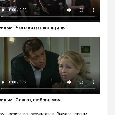
ильм "Чего хотят женщины"
ильм "Сашка, любовь моя"
м, восхитились результатом. Вначале первым,