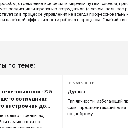
просьбы, стремление все решить мирным путем, словом, прис
ует расдисциплинированию сотрудников (а зачем, ведь все ра
ствуется в процессе управления не всегда профессиональными
ся на общей эффективности рабочего процесса. Слабый тип.
ы по теме:
01 мая 2003 г.
тель-психолог-7: 5
Душка
ашего сотрудника -
Тип личности, избегающий п
го настроения до
силы, предпочитающий влият
ия
по-доброму.
не только) тренингах,
ейсы самых сложных
 с сотрудниками, я в