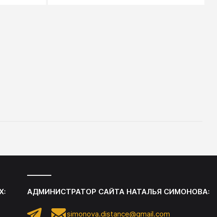
м виде
определенный момент я составил
ибки,
список всего, что делает
ения
Руководитель, и предпринял попытку
этот поток сознания классифицировать.
Х:
АДМИНИСТРАТОР САЙТА
НАТАЛЬЯ СИМОНОВА
:
simonova.distance@gmail.com