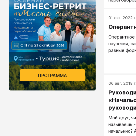
определенн
каждой сло
01 окт. 2022 г
закономерн
Оперантн
алгоритм, п
последовате
Оперантное 
увольнению.
научения, с
переговоров
разные фор
моменту) во
обусловлива
а, скажем та
спонтанное 
экспоненте.
признается
ПРОГРАММА
06 авг. 2018 г
Руководи
«Начальс
руководи
сотрудни
Мой друг, чи
называешь -
начальник? 