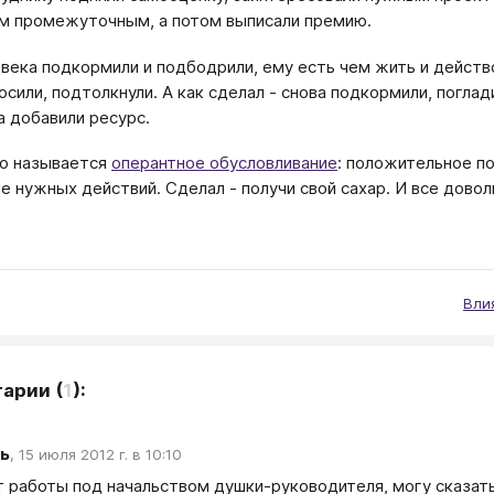
м промежуточным, а потом выписали премию.
века подкормили и подбодрили, ему есть чем жить и действо
осили, подтолкнули. А как сделал - снова подкормили, погла
а добавили ресурс.
ке это называется
оперантное обусловливание
: положительное п
е нужных действий. Сделал - получи свой сахар. И все довол
Вли
тарии
(
1
):
ь
,
15 июля 2012 г. в 10:10
 работы под начальством душки-руководителя, могу сказать,