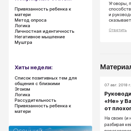
Уговоры, 
Привязанность ребенка к
способств
матери
и руковод
Метод опроса
сказывает
Логика
Ответить
Личностная идентичность
Негативное мышление
Муштра
Материал
Хиты недели:
Список позитивных тем для
общения с близкими
07 авг. 2018 г.
Эгоизм
Руководи
Логика
Рассудительность
«Не» у В
Привязанность ребенка к
от плохо
матери
увольнен
На своих (и 
разбирая к
переговоров