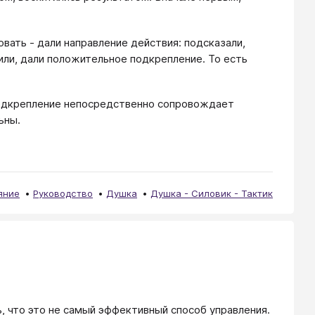
вать - дали направление действия: подсказали,
дили, дали положительное подкрепление. То есть
одкрепление непосредственно сопровождает
ьны.
яние
Руководство
Душка
Душка - Силовик - Тактик
 что это не самый эффективный способ управления. 