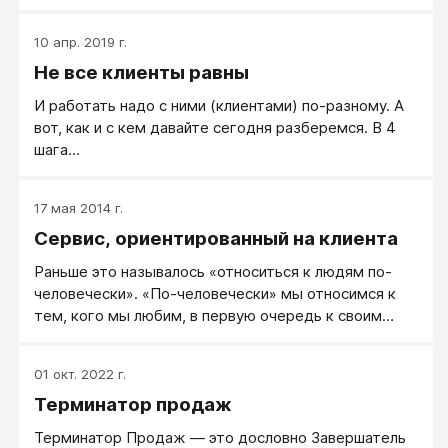
компания не жива. Если нет корпоративной
культуры, то есть некая дикость, гнилая культура.
10 апр. 2019 г.
Не все клиенты равны
И работать надо с ними (клиентами) по-разному. А
вот, как и с кем давайте сегодня разберемся. В 4
шага…
17 мая 2014 г.
Сервис, ориентированный на клиента
Раньше это называлось «относиться к людям по-
человечески». «По-человечески» мы относимся к
тем, кого мы любим, в первую очередь к своим
близким.
01 окт. 2022 г.
Терминатор продаж
Терминатор Продаж — это дословно Завершатель