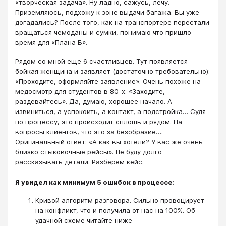
«творческая задача». Ну ладно, сажусь, лечу.
Приземляюсь, подхожу к зоне выдачи багажа. Вы уже
догадались? После того, как на транспортере перестали
вращаться чемоданы и сумки, понимаю что пришло
время для «Плана Б».
Рядом со мной еще 6 счастливцев. Тут появляется
бойкая женщина и заявляет (достаточно требовательно):
«Проходите, оформляйте заявление». Очень похоже на
медосмотр для студентов в 80-х: «Заходите,
раздевайтесь». Да, думаю, хорошее начало. А
извиниться, а успокоить, а контакт, а подстройка… Судя
по процессу, это происходит сплошь и рядом. На
вопросы клиентов, что это за безобразие….
Оригинальный ответ: «А как вы хотели? У вас же очень
близко стыковочные рейсы». Не буду долго
рассказывать детали. Разберем кейс.
Я увидел как минимум 5 ошибок в процессе:
Кривой алгоритм разговора. Сильно провоцирует
на конфликт, что и получила от нас на 100%. Об
удачной схеме читайте ниже