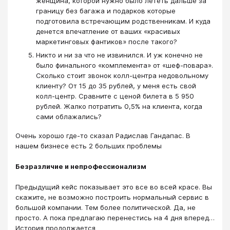
женщина, которой нужно было лететь дальше за
границу без багажа и подарков которые
подготовила встречающим родственникам. И куда
денется впечатление от ваших «красивых
маркетинговых фантиков» после такого?
Никто и ни за что не извинился. И уж конечно не
было финального «комплемента» от «шеф-повара».
Сколько стоит звонок колл-центра недовольному
клиенту? От 15 до 35 рублей, у меня есть свой
колл-центр. Сравните с ценой билета в 5 950
рублей. Жалко потратить 0,5% на клиента, когда
сами облажались?
Очень хорошо где-то сказал Радислав Гандапас. В
нашем бизнесе есть 2 больших проблемы
Безразличие и непрофессионализм
Предыдущий кейс показывает это все во всей красе. Вы
скажите, не возможно построить нормальный сервис в
большой компании. Тем более политической. Да, не
просто. А пока предлагаю перенестись на 4 дня вперед…
История продолжается