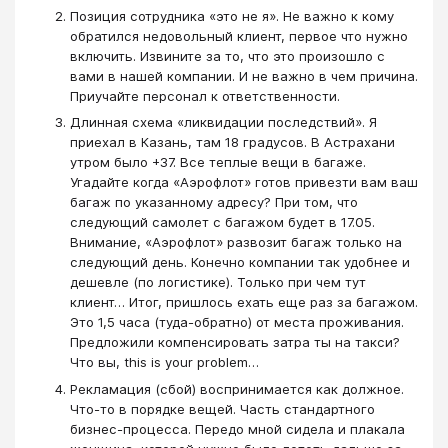
Позиция сотрудника «это не я». Не важно к кому
обратился недовольный клиент, первое что нужно
включить. Извините за то, что это произошло с
вами в нашей компании. И не важно в чем причина.
Приучайте персонал к ответственности.
Длинная схема «ликвидации последствий». Я
приехал в Казань, там 18 градусов. В Астрахани
утром было +37. Все теплые вещи в багаже.
Угадайте когда «Аэрофлот» готов привезти вам ваш
багаж по указанному адресу? При том, что
следующий самолет с багажом будет в 17.05.
Внимание, «Аэрофлот» развозит багаж только на
следующий день. Конечно компании так удобнее и
дешевле (по логистике). Только при чем тут
клиент… Итог, пришлось ехать еще раз за багажом.
Это 1,5 часа (туда-обратно) от места проживания.
Предложили компенсировать затра ты на такси?
Что вы, this is your problem…
Рекламация (сбой) воспринимается как должное.
Что-то в порядке вещей. Часть стандартного
бизнес-процесса. Передо мной сидела и плакала