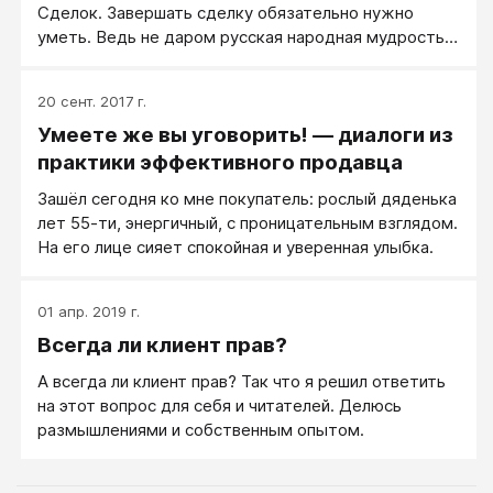
Сделок. Завершать сделку обязательно нужно
уметь. Ведь не даром русская народная мудрость
гласит «Конец — делу венец!» Самая
распространённая Ошибка — вообще никак не
20 сент. 2017 г.
терминалить (даже просто прямо не просить о
Умеете же вы уговорить! — диалоги из
покупке). Поговорили и всё, «до свидания».
Продавец может подумать, мол, зачем просить
практики эффективного продавца
клиента о покупке, ведь итак «ежу понятно», что
Зашёл сегодня ко мне покупатель: рослый дяденька
раз речь идёт о той или иной сделке, то «надо»
лет 55-ти, энергичный, с проницательным взглядом.
покупать.
На его лице сияет спокойная и уверенная улыбка.
01 апр. 2019 г.
Всегда ли клиент прав?
А всегда ли клиент прав? Так что я решил ответить
на этот вопрос для себя и читателей. Делюсь
размышлениями и собственным опытом.