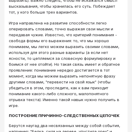
выразить). Важно следить, чтобы не искажался смысл
высказывания, чтобы хранилась его суть. Побеждает
тот, у кого больше трех вариантов.
Игра направлена на развитие способности легко
оперировать словами, точно выражая свои мысли и
передавая чужие. Известно, что критерий понимания -
свобода формы его выражения: то, что мы хорошо
понимаем, мы легко можем выразить своими словами,
используя для этого разные варианты (а если нет
ясности, то цепляемся за словесную формулировку и
боимся от нее отойти). Но такая связь имеет и обратное
проявление: понимание нередко достигается в тот
момент, когда мы можем выразить непонятную фразу
другими словами, "перевести на свой язык" (чтобы
убедиться в этом, проследите, как к вам приходит
понимание какого-либо сложного, малопонятного
отрывка текста). Именно такой навык нужно получить в
игре.
ПОСТРОЕНИЕ ПРИЧИННО-СЛЕДСТВЕННЫХ ЦЕПОЧЕК
Берутся наугад два несвязанных между собой события,
например: "Белка, сидя на дереве, упустила орех" и