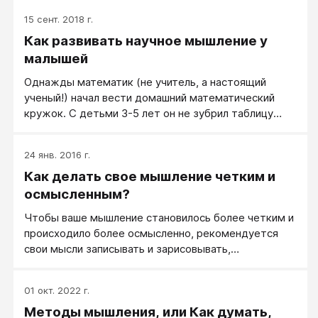
15 сент. 2018 г.
Как развивать научное мышление у
малышей
Однажды математик (не учитель, а настоящий
ученый!) начал вести домашний математический
кружок. С детьми 3-5 лет он не зубрил таблицу
умножения и счет от 1 до 9 и обратно, а занимался
развитием научного мышления.
24 янв. 2016 г.
Как делать свое мышление четким и
осмысленным?
Чтобы ваше мышление становилось более четким и
происходило более осмысленно, рекомендуется
свои мысли записывать и зарисовывать,
рассказывать терпеливо слушающим и позитивно
настроенным окружающим, учить себя
01 окт. 2022 г.
эффективному мышлению.
Методы мышления, или Как думать,