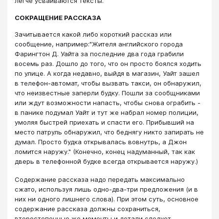
легче усваиваются тексты.
СОКРАЩЕНИЕ РАССКАЗА
Зачитывается какой либо короткий рассказ или
сообщение, например:"Жителя английского города
Фарингтон Д. Уайта за последние два года грабили
восемь раз. Дошло до того, что он просто боялся ходить
по улице. А когда недавно, выйдя в магазин, Уайт зашел
в телефон-автомат, чтобы вызвать такси, он обнаружил,
что неизвестные заперли будку. Пошли за сообщниками
или ждут возможности напасть, чтобы снова ограбить -
в панике подумал Уайт и тут же набрал номер полиции,
умоляя быстрей приехать и спасти его. Прибывший на
место патруль обнаружил, что беднягу никто запирать не
думал. Просто будка открывалась вовнутрь, а Джон
ломится наружу." (Конечно, конец надуманный, так как
дверь в телефонной будке всегда открывается наружу.)
Содержание рассказа надо передать максимально
сжато, используя лишь одно-два-три предложения (и в
них ни одного лишнего слова). При этом суть, основное
содержание рассказа должны сохраниться,
второстепенные же моменты и детали следует