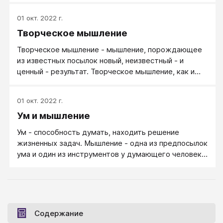
образов и ощущений.
01 окт. 2022 г.
Творческое мышление
Творческое мышление - мышление, порождающее
из известных посылок новый, неизвестный - и
ценный - результат. Творческое мышление, как и
любое качественное мышление, (в развернутом
виде) проходит следующие этапы: возникновение
01 окт. 2022 г.
темы, сбор материала, поиски решения, инсайт,
Ум и мышление
оформления решения.
Ум - способность думать, находить решение
жизненных задач. Мышление - одна из предпосылок
ума и один из инструментов у думающего человека,
который решает жизненные задачи.
Содержание