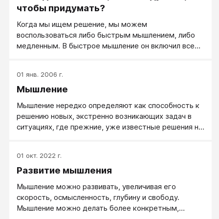
чтобы придумать?
Когда мы ищем решение, мы можем
воспользоваться либо быстрым мышлением, либо
медленным. В быстрое мышление он включил все
то, что к нам приходит само и мгновенно: инсайт,
интуиция, узнавание...
01 янв. 2006 г.
Мышление
Мышление нередко определяют как способность к
решению новых, экстренно возникающих задач в
ситуациях, где прежние, уже известные решения не
срабатывают. Творческое и конструктивное,
развитое мышление действительно способно
01 окт. 2022 г.
справляться с такими задачами, но это не значит,
Развитие мышления
что если кто-то не нашел творческого решения в
новой для него ситуации, у него мышление
Мышление можно развивать, увеличивая его
отсутствовало. В своих простейших формах
скорость, осмысленность, глубину и свободу.
мышление, как процесс, это всего лишь
Мышление можно делать более конкретным,
переработка информации в потоке течения мыслей,
позитивным и рабочим.