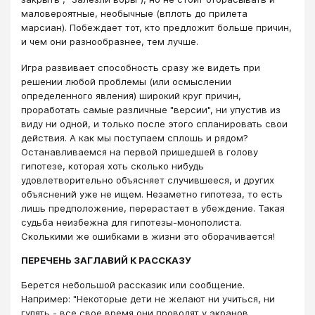
маловероятные, необычные (вплоть до прилета
марсиан). Побеждает тот, кто предложит больше причин,
и чем они разнообразнее, тем лучше.
Игра развивает способность сразу же видеть при
решении любой проблемы (или осмыслении
определенного явления) широкий круг причин,
проработать самые различные "версии", ни упустив из
виду ни одной, и только после этого спланировать свои
действия. А как мы поступаем сплошь и рядом?
Останавливаемся на первой пришедшей в голову
гипотезе, которая хоть сколько нибудь
удовлетворительно объясняет случившееся, и других
объяснений уже не ищем. Незаметно гипотеза, то есть
лишь предположение, перерастает в убеждение. Такая
судьба неизбежна для гипотезы-монополиста.
Сколькими же ошибками в жизни это оборачивается!
ПЕРЕЧЕНЬ ЗАГЛАВИЙ К РАССКАЗУ
Берется небольшой рассказик или сообщение.
Например: "Некоторые дети не желают ни учиться, ни
гулять - все свое время они проводят у экранов