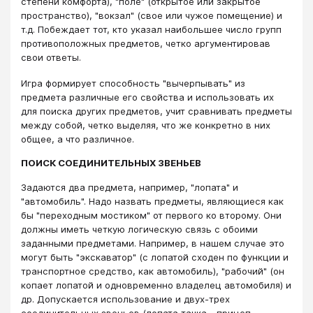
степени комфорта), "поле" (открытое или закрытое
пространство), "вокзал" (свое или чужое помещение) и
т.д. Побеждает тот, кто указал наибольшее число групп
противоположных предметов, четко аргументировав
свои ответы.
Игра формирует способность "вычерпывать" из
предмета различные его свойства и использовать их
для поиска других предметов, учит сравнивать предметы
между собой, четко выделяя, что же конкретно в них
общее, а что различное.
ПОИСК СОЕДИНИТЕЛЬНЫХ ЗВЕНЬЕВ
Задаются два предмета, например, "лопата" и
"автомобиль". Надо назвать предметы, являющиеся как
бы "переходным мостиком" от первого ко второму. Они
должны иметь четкую логическую связь с обоими
заданными предметами. Например, в нашем случае это
могут быть "экскаватор" (с лопатой сходен по функции и
транспортное средство, как автомобиль), "рабочий" (он
копает лопатой и одновременно владелец автомобиля) и
др. Допускается использование и двух-трех
соединительных звеньев (лопата тачка - прицеп -