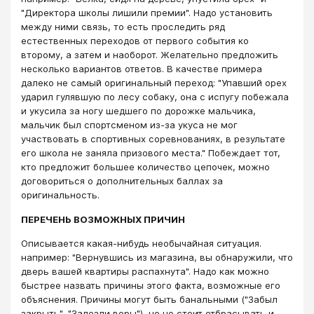
"Директора школы лишили премии". Надо установить
между ними связь, то есть проследить ряд
естественных переходов от первого события ко
второму, а затем и наоборот. Желательно предложить
несколько вариантов ответов. В качестве примера
далеко не самый оригинальный переход: "Упавший орех
ударил гулявшую по лесу собаку, она с испугу побежала
и укусила за ногу шедшего по дорожке мальчика,
мальчик был спортсменом из-за укуса не мог
участвовать в спортивных соревнованиях, в результате
его школа не заняла призового места." Побеждает тот,
кто предложит большее количество цепочек, можно
договориться о дополнительных баллах за
оригинальность.
ПЕРЕЧЕНЬ ВОЗМОЖНЫХ ПРИЧИН
Описывается какая-нибудь необычайная ситуация.
например: "Вернувшись из магазина, вы обнаружили, что
дверь вашей квартиры распахнута". Надо как можно
быстрее назвать причины этого факта, возможные его
объяснения. Причины могут быть банальными ("Забыл
закрыть", "Залезли воры"), но не стоит отбрасывать и