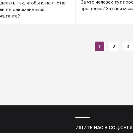
За что человек тут про
сделать так, чтобы клиент стал
прощение? За свои мысл
лнять рекомендации
правильно подумал, и т
ультанта?
свой поступок просит 
1
2
3
ИЩИТЕ НАС В СОЦ.СЕТЯ