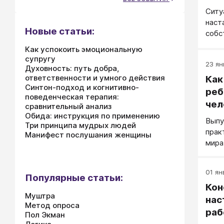
Ситу
наст
Новые статьи:
собс
треб
Как успокоить эмоциональную
супругу
23 ян
Духовность: путь добра,
ответственности и умного действия
Как
Синтон-подход и когнитивно-
реб
поведенческая терапия:
чел
сравнительный анализ
Обида: инструкция по применению
мет
Выпу
Три принципа мудрых людей
прак
Манифест послушания женщины
мира
Давы
она 
01 янв
Эска
Популярные статьи:
Кон
обяз
Муштра
нас
Метод опроса
раб
Пол Экман