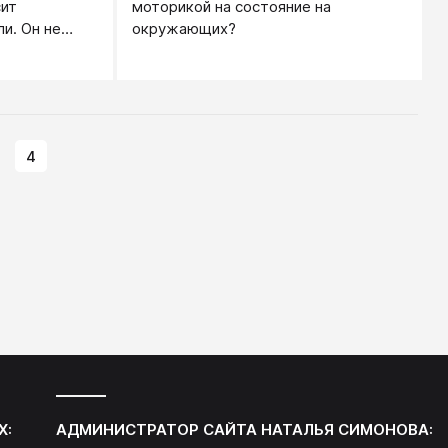
сит
моторикой на состояние на
и. Он не
окружающих?
еперь за этот
прощения.
4
Х:
АДМИНИСТРАТОР САЙТА
НАТАЛЬЯ СИМОНОВА
: