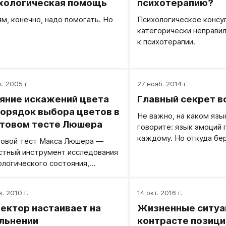
хологическая помощь
психотерапию?
м, конечно, надо помогать. Но
Психологическое консу
категорически неправи
к психотерапии.
к. 2005 г.
27 нояб. 2014 г.
яние искажений цвета
Главный секрет в
порядок выбора цветов в
Не важно, на каком язы
товом тесте Люшера
говорите: язык эмоций 
каждому. Но откуда бе
овой тест Макса Люшера —
эмоции?
стный инструмент исследования
ологического состояния,
ванный на интерпретации
дка предпочтения
в. 2010 г.
14 окт. 2016 г.
ондентом предлагаемых ему
ектор настаивает на
Жизненные ситуа
ных карточек.
льнении
контрасте позици