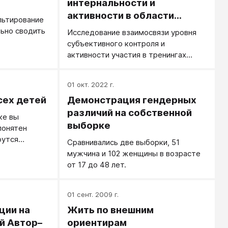
интернальности и
активности в области
льтирование
саморазвития. Н.И. Козлов,
льно сводить
Исследование взаимосвязи уровня
А.Н. Лебедев
субъективного контроля и
активности участия в тренингах
развития личности на базе шкал
интернальности-экстернальности
01 окт. 2022 г.
личностного опросника УСК
сех детей
Демонстрация гендерных
Роттера.
различий на собственной
ке вы
выборке
понятен
рутся
Сравнивались две выборки, 51
мужчина и 102 женщины в возрасте
от 17 до 48 лет.
01 сент. 2009 г.
ции на
Жить по внешним
й Автор–
ориентирам