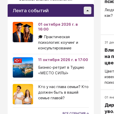
пси
Людя
Лента событий
как?
01 октября 2026 г. в
16:00
🎓 Практическая
психология: коучинг и
31 де
консультирование
Вли
на 
11 октября 2026 г. в 17:00
цве
Бизнес-ретрит в Турцию
Цвет
«МЕСТО СИЛЫ»
изве
псих
Кто у нас глава семьи? Кто
осно
должен быть в вашей
поря
01 ян
семье главой?
респ
Дир
цвет
уво
ВСЕ СОБЫТИЯ