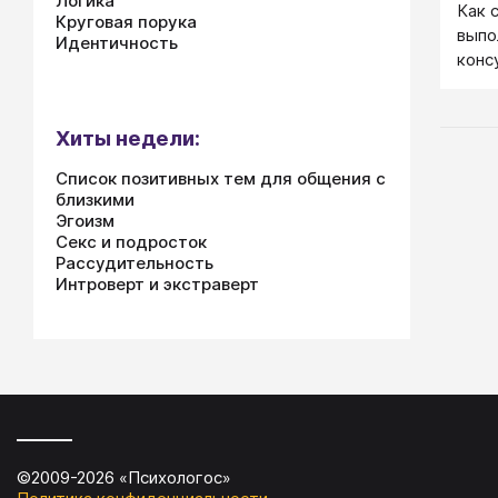
Логика
Как 
Круговая порука
выпо
Идентичность
конс
Хиты недели:
Список позитивных тем для общения с
близкими
Эгоизм
Секс и подросток
Рассудительность
Интроверт и экстраверт
©2009-
2026
«
Психологос
»