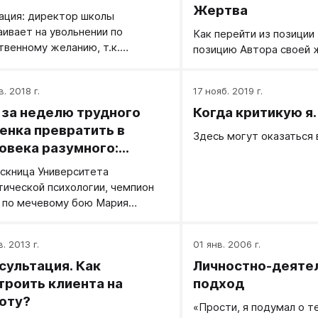
Жертва
ация: директор школы
аивает на увольнении по
Как перейти из позиции
твенному желанию, т.к.
позицию Автора своей 
уется место.
в. 2018 г.
17 нояб. 2019 г.
 за неделю трудного
Когда критикую я
енка превратить в
Здесь могут оказаться 
овека разумного:
одика Эскалибур-кэмп
скница Университета
тической психологии, чемпион
 по мечевому бою Мария
дова рассказывает о том, как
работает с детьми в лагере
. 2013 г.
01 янв. 2006 г.
либур-кэмп. Смотреть
сультация. Как
Личностно-деяте
ательно!
троить клиента на
подход
оту?
«Прости, я подумал о т