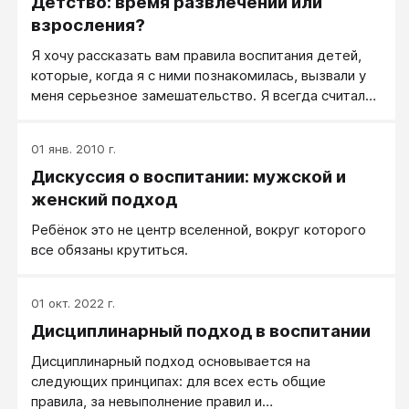
Детство: время развлечений или
имеют право на существование, однако в
настоящее время становится ясно, что вопросы эти
взросления?
не являются главными.
Я хочу рассказать вам правила воспитания детей,
которые, когда я с ними познакомилась, вызвали у
меня серьезное замешательство. Я всегда считала
себя опытной мамой, но такого опыта у меня не
было, а правила звучали резко. Сразу скажу, что
01 янв. 2010 г.
позже они мне понравились и показались очень
Дискуссия о воспитании: мужской и
нужными и разумными. Но судить — вам, поэтому
привожу их так, как я их услышала и поняла.​
женский подход
Ребёнок это не центр вселенной, вокруг которого
все обязаны крутиться.
01 окт. 2022 г.
Дисциплинарный подход в воспитании
Дисциплинарный подход основывается на
следующих принципах: для всех есть общие
правила, за невыполнение правил и