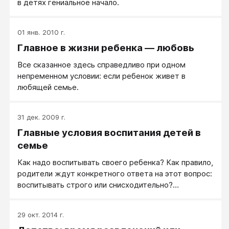
в детях гениальное начало.
01 янв. 2010 г.
Главное в жизни ребенка — любовь
Все сказанное здесь справедливо при одном
непременном условии: если ребенок живет в
любящей семье.
31 дек. 2009 г.
Главные условия воспитания детей в
семье
Как надо воспитывать своего ребенка? Как правило,
родители ждут конкретного ответа на этот вопрос:
воспитывать строго или снисходительно?
наказывать или не наказывать? воспитывать
авторитетно или по-товарищески? чувством или
29 окт. 2014 г.
разумом? Эти и другие подобные вопросы, конечно,