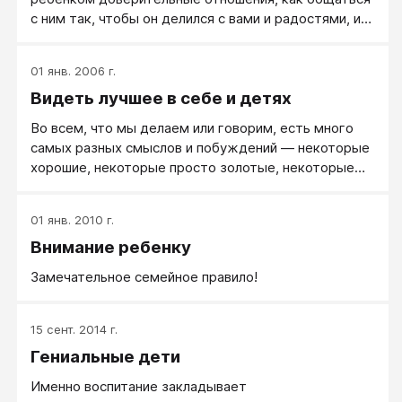
с ним так, чтобы он делился с вами и радостями, и
трудностями. Вы получите пенные советы и
рекомендации, которые помогут вам воспитать
01 янв. 2006 г.
человека с высокой самооценкой, активной
Видеть лучшее в себе и детях
жизненной позицией, мотивированного на успех,
способного строить отношения с людьми и решать
Во всем, что мы делаем или говорим, есть много
любые жизненные проблемы.
самых разных смыслов и побуждений — некоторые
хорошие, некоторые просто золотые, некоторые
«так себе».
01 янв. 2010 г.
Внимание ребенку
Замечательное семейное правило!
15 сент. 2014 г.
Гениальные дети
Именно воспитание закладывает