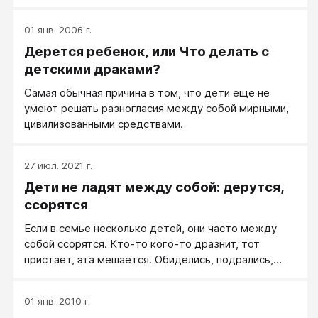
результат-то какой от этого будет? В дальнейшем
эти стычки будут только усиливаться. Мой сын и его
01 янв. 2006 г.
друг Саша занимаются айкидо, и, в принципе,
Дерется ребенок, или Что делать с
владеют телом и могут заступиться за себя. А тот
мальчик (Егор) не занимается.
детскими драками?
Самая обычная причина в том, что дети еще не
умеют решать разногласия между собой мирными,
цивилизованными средствами.
27 июл. 2021 г.
Дети не ладят между собой: дерутся,
ссорятся
Если в семье несколько детей, они часто между
собой ссорятся. Кто-то кого-то дразнит, тот
пристает, эта мешается. Обиделись, подрались,
обзываются. Что делать?
01 янв. 2010 г.