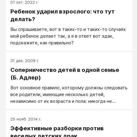
01 окт. 2022 г.
Ребенок ударил взрослого: что тут
делать?
Вы спрашиваете, вот в таких-то и таких-то случаях
мой ребенок делает так, а я в ответ вот эдак,
подскажите, как правильно?
31 дек. 2009 г.
Соперничество детей в одной семье
(Б. Адлер)
Вот основное правило, которому должны следовать
все родители, имеющие несколько детей,
независимо от их возраста и пола: никогда не
сравнивайте их между собой. Никогда не говорите
ничего подобного: «Ну почему ты не можешь
25 нояб. 2014 г.
сидеть прямо, как твой брат?», разве только если
Эффективные разборки против
вы хотите, чтобы он обиделся и затаил злобу на
брата с прямой спиной.
веселых детских драк