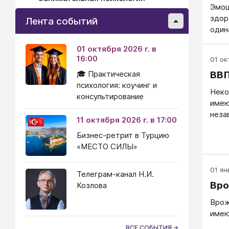
Эмоц
здор
Лента событий
один
пред
01 октября 2026 г. в
куль
16:00
01 окт
конт
🎓 Практическая
ВВП
психология: коучинг и
Неко
консультирование
имею
неза
11 октября 2026 г. в 17:00
рос 
Бизнес-ретрит в Турцию
выра
«МЕСТО СИЛЫ»
хара
опущ
расш
01 янв
Телеграм-канал Н.И.
челю
Вро
Козлова
Пред
Врож
комм
имею
выра
пере
ВСЕ СОБЫТИЯ