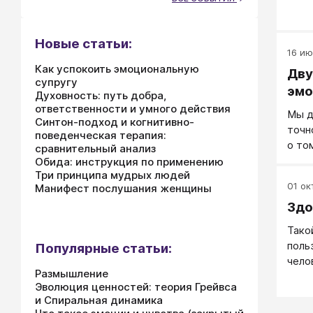
назы
(Tomk
Новые статьи:
16 ию
Как успокоить эмоциональную
Дву
супругу
эмо
Духовность: путь добра,
ответственности и умного действия
Мы д
Синтон-подход и когнитивно-
точн
поведенческая терапия:
о то
сравнительный анализ
Обида: инструкция по применению
Три принципа мудрых людей
01 окт
Манифест послушания женщины
Здо
Тако
поль
Популярные статьи:
чело
Размышление
Эволюция ценностей: теория Грейвса
и Спиральная динамика