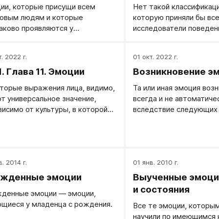
ии, которые присущи всем
Нет такой классификаци
овым людям и которые
которую приняли бы вс
аково проявляются у
исследователи поведен
ставителей самых разных
ученые признают сущес
тур, проживающих на разных
базовых эмоций, другие
. 2022 г.
01 окт. 2022 г.
инентах.
предпочитая видеть в 
. Глава 11. Эмоции
Возникновение э
функцию перцептивно-к
процессов.
торые выражения лица, видимо,
Та или иная эмоция воз
т универсальное значение,
всегда и не автоматичес
висимо от культуры, в которой
вследствие следующих 
индивид. Для универсального
обстоятельств.
жения гнева, например,
ктерны прилив крови к лицу,
енные и сдвинутые брови,
иренные ноздри, стиснутые
. 2014 г.
01 янв. 2010 г.
сти и приоткрытые зубы.
жденные эмоции
Выученные эмоции
ставление о том, что помимо
и состояния
денные эмоции — эмоции,
уникативной функции
щиеся у младенца с рождения.
Все те эмоции, которы
жение лица способствует
научили по имеющимся 
живанию эмоций, иногда