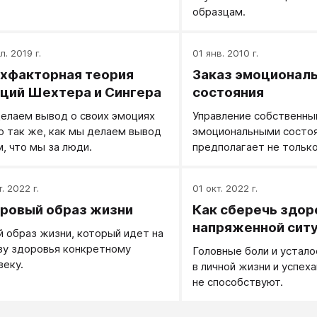
образцам.
вают гипотезой обратной связи
ins, 1962).
л. 2019 г.
01 янв. 2010 г.
хфакторная теория
Заказ эмоционал
ций Шехтера и Сингера
состояния
елаем вывод о своих эмоциях
​Управление собственн
о так же, как мы делаем вывод
эмоциональными состо
м, что мы за люди.
предполагает не тольк
необходимым инструме
и знание того, что вы х
. 2022 г.
01 окт. 2022 г.
состояния вам нужны.
ровый образ жизни
Как сберечь здор
напряженной сит
й образ жизни, который идет на
зу здоровья конкретному
Головные боли и устало
веку.
в личной жизни и успех
не способствуют.