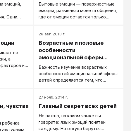
и эмоций,
Бытовые эмоции — поверхностные
е
эмоции, разменная монета общения,
ия. Одни
где от эмоции остается только
твование
словесный ярлычок.
 оспаривают,
28 авг. 2013 г.
эмоциях лишь
моции
Возрастные и половые
огнитивных
особенности
никает не
эмоциональной сферы
ки, а
личности (Е.П. Ильин)
факторов и
Важность изучение возрастных
особенностей эмоциональной сферы
детей определяется тем, что
имеется тесная связь
эмоционального и
27 нояб. 2014 г.
интеллектуального развития.
, чувства
Главный секрет всех детей
Не важно, на каком языке вы
говорите: язык эмоций понятен
м ребенка
каждому. Но откуда берутся
культурным