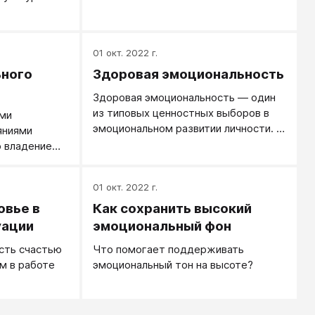
эмоции?
01 окт. 2022 г.
ьного
Здоровая эмоциональность
Здоровая эмоциональность — один
из типовых ценностных выборов в
ыми
эмоциональном развитии личности. А
яниями
именно, это выбор эмоций,
о владение
решающих жизненные задачи. Как
нтарием, но
правило, это выбор простых,
отите, какие
01 окт. 2022 г.
практичных, сильных и в основном
позитивных эмоций.
овье в
Как сохранить высокий
уации
эмоциональный фон
сть счастью
Что помогает поддерживать
ам в работе
эмоциональный тон на высоте?