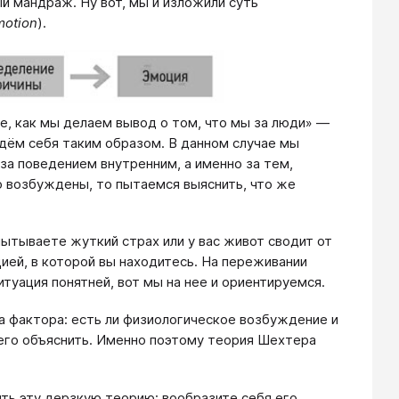
ый мандраж. Ну вот, мы и изложили суть
motion
).
же, как мы делаем вывод о том, что мы за люди» —
дём себя таким образом. В данном случае мы
за поведением внутренним, а именно за тем,
о возбуждены, то пытаемся выяснить, что же
пытываете жуткий страх или у вас живот сводит от
ией, в которой вы находитесь. На переживании
итуация понятней, вот мы на нее и ориентируемся.
а фактора: есть ли физиологическое возбуждение и
его объяснить. Именно поэтому теория Шехтера
ть эту дерзкую теорию; вообразите себя его