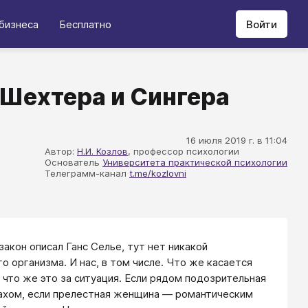
бизнеса
Бесплатно
Войти
Шехтера и Сингера
16 июля 2019 г. в 11:04
Автор:
Н.И. Козлов
, профессор психологии
Основатель
Университета практической психологии
Телеграмм-канал
t.me/kozlovni
 закон описал Ганс Селье, тут нет никакой
о организма. И нас, в том числе. Что же касается
, что же это за ситуация. Если рядом подозрительная
рахом, если прелестная женщина — романтическим