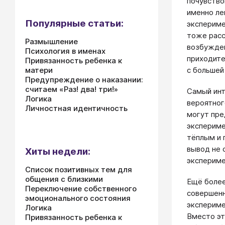
почувство
именно ле
Популярные статьи:
экспериме
тоже расс
Размышление
возбужден
Психология в именах
приходите
Привязанность ребенка к
матери
с большей
Предупреждение о наказании:
считаем «Раз! два! три!»
Самый инт
Логика
вероятног
Личностная идентичность
могут пре
экспериме
тёплым и 
вывод не 
Хиты недели:
экспериме
Список позитивных тем для
общения с близкими
Ещё более
Переключение собственного
совершенн
эмоционального состояния
экспериме
Логика
Вместо эт
Привязанность ребенка к