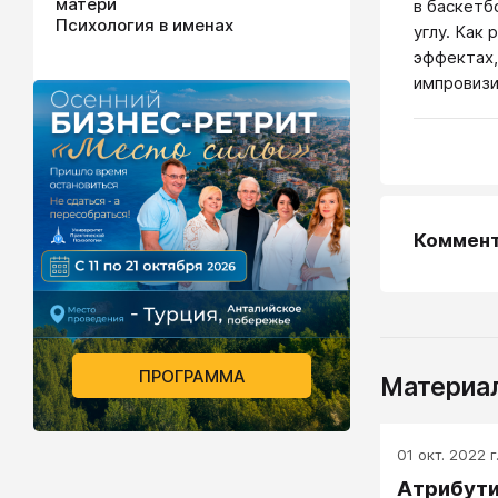
матери
в баскетб
Психология в именах
углу. Как
эффектах,
импровизи
Коммен
ПРОГРАММА
Материал
01 окт. 2022 г
Атрибути