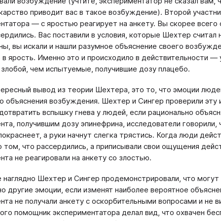
вали возбуждение (учтите, экспериментатор не сказал вам, ч
карство приводит вас в такое возбуждение). Второй участн
нтатора — с яростью реагирует на анкету. Вы скорее всего 
ердились. Вас поставили в условия, которые Шехтер счита
ы, вы искали и нашли разумное объяснение своего возбужден
 в ярость. Именно это и происходило в действительности — 
 злобой, чем испытуемые, получившие дозу плацебо.
ересный вывод из теории Шехтера, это то, что эмоции людей
о объяснения возбуждения. Шехтер и Сингер проверили эту и
дотвратить вспышку гнева у людей, если рационально объяс
нта, получившим дозу эпинефрина, исследователи говорили, 
покраснеет, а руки начнут слегка трястись. Когда люди дейст
о том, что рассердились, а приписывали свои ощущения дейст
нта не реагировали на анкету со злостью.
 наглядно Шехтер и Сингер продемонстрировали, что могут 
о другие эмоции, если изменят наиболее вероятное объяснен
нта не получали анкету с оскорбительными вопросами и не в
ого помощник экспериментатора делал вид, что охвачен бесп