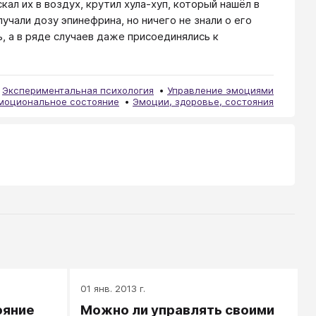
ал их в воздух, крутил хула-хуп, который нашёл в
учали дозу эпинефрина, но ничего не знали о его
, а в ряде случаев даже присоединялись к
Экспериментальная психология
Управление эмоциями
моциональное состояние
Эмоции, здоровье, состояния
01 янв. 2013 г.
ояние
Можно ли управлять своими