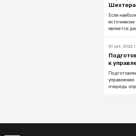
Шехтера 
Если наибо
источником
является де
мордобоем,
момент смо
01 окт. 2022 г
веселыми ил
Подготов
к управл
Подготовлен
управлению
очередь оп
следующих с