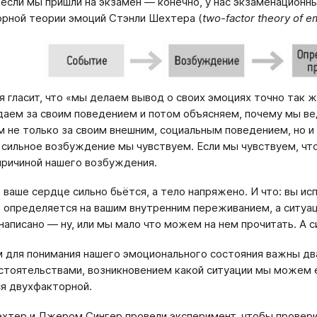
 если мы пришли на экзамен — конечно, у нас экзаменационн
рной теории эмоций Стэнли Шехтера (
two
-
factor
theory
of
e
я гласит, что «мы делаем вывод о своих эмоциях точно так 
аем за своим поведением и потом объясняем, почему мы ве
 не только за своим внешним, социальным поведением, но и 
 сильное возбуждение мы чувствуем. Если мы чувствуем, чт
причиной нашего возбуждения.
 ваше сердце сильно бьётся, а тело напряжено. И что: вы ис
 определяется на вашим внутренним переживанием, а ситуац
 написано — ну, или мы мало что можем на нем прочитать. А с
м для понимания нашего эмоционального состояния важны дв
стоятельствами, возникновением какой ситуации мы можем 
я двухфакторной.
хтер и Джером Сингер провели эксперимент, чтобы провери