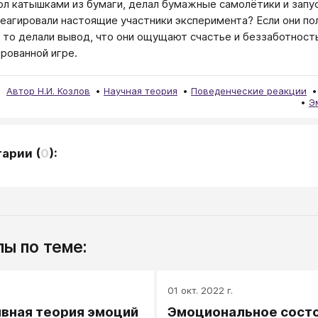
ол катышками из бумаги, делал бумажные самолётики и запуск
 реагировали настоящие участники эксперимента? Если они пол
 то делали вывод, что они ощущают счастье и беззаботность
рованной игре.
Автор Н.И. Козлов
Научная теория
Поведенческие реакции
Э
тарии
(
0
):
ы по теме:
.
01 окт. 2022 г.
вная теория эмоций
Эмоциональное сост