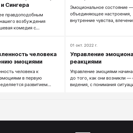
и Сингера
Эмоциональное состояние —
объединяющее настроения,
лее правдоподобным
внутренние чувства, влечени
 нашего возбуждения
желания, аффекты и эмоции
шевая комедия с
 которую мы в данный
трим, мы ощущаем себя
.
01 окт. 2022 г.
и счастливыми и смеемся.
ленность человека
Управление эмоцион
ению эмоциями
реакциями
ность человека к
Управление эмоциями начин
 эмоциями в первую
до того, как они возникли ―
ределяется развитием
видения, с понимания ситуац
пособностей...
или дружественен человек, 
его слова и как стоит к ним 