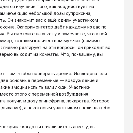
одится изучение того, как воздействует на
вам инъекцию небольшой дозы супроксина,
ть. Он знакомит вас с ещё одним участником
роксина. Экпериментатор даёт каждому из вас по
ия. Вы смотрите на анкету и замечаете, что в ней
ример, «с каким количеством мужчин (помимо
 гневно реагирует на эти вопросы, он приходит во
дверью выходит из комнаты. Что, по-вашему, вы
не в том, чтобы проверять зрение. Исследователи
ли две основные переменные — возбуждение и
какие эмоции испытывали люди. Участники
 Вместо этого с переменной возбуждения
а получили дозу эпинефрина, лекарства. Которое
дыхание), а некоторым участникам ввели плацебо,
нефрина: когда вы начали читать анкету, вы