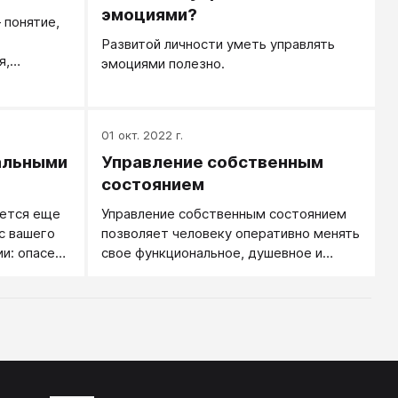
эмоциями?
 понятие,
Развитой личности уметь управлять
я,
эмоциями полезно.
.
01 окт. 2022 г.
альными
Управление собственным
состоянием
ается еще
Управление собственным состоянием
 с вашего
позволяет человеку оперативно менять
ии: опасен
свое функциональное, душевное и
что значат
физическое состояние под те или иные
относиться.
ситуативные цели.