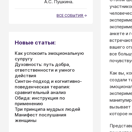
А.С. Пушкина.
участнико
человечес
ВСЕ СОБЫТИЯ
экспериме
экспериме
анкете и 
встречают
Новые статьи:
вашего от
Как успокоить эмоциональную
все больш
супругу
почувству
Духовность: путь добра,
ответственности и умного
Как вы, к
действия
создали т
Синтон-подход и когнитивно-
эмоционал
поведенческая терапия:
сравнительный анализ
экспериме
Обида: инструкция по
манипулир
применению
вызывает 
Три принципа мудрых людей
которое н
Манифест послушания
женщины
Представь