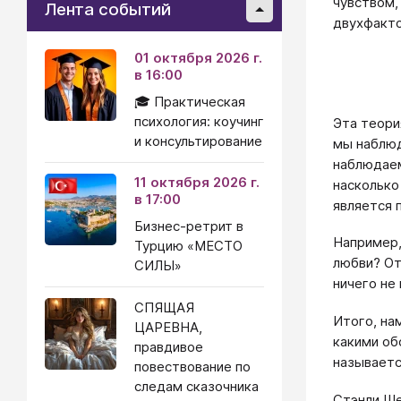
чувством,
Лента событий
двухфакто
01 октября 2026 г.
в 16:00
🎓 Практическая
психология: коучинг
Эта теори
и консультирование
мы наблюд
наблюдаем
11 октября 2026 г.
насколько
в 17:00
является 
Бизнес-ретрит в
Например,
Турцию «МЕСТО
любви? От
СИЛЫ»
ничего не
СПЯЩАЯ
Итого, на
ЦАРЕВНА,
какими об
правдивое
называетс
повествование по
следам сказочника
Стэнли Ше