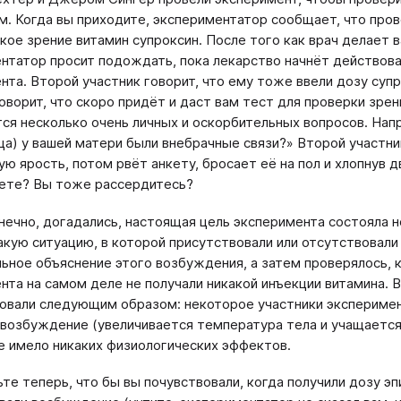
м. Когда вы приходите, экспериментатор сообщает, что пров
кое зрение витамин супроксин. После того как врач делает 
нтатор просит подождать, пока лекарство начнёт действова
нта. Второй участник говорит, что ему тоже ввели дозу суп
говорит, что скоро придёт и даст вам тест для проверки зрен
ся несколько очень личных и оскорбительных вопросов. Нап
ца) у вашей матери были внебрачные связи?» Второй участник
ую ярость, потом рвёт анкету, бросает её на пол и хлопнув 
ете? Вы тоже рассердитесь?
онечно, догадались, настоящая цель эксперимента состояла 
акую ситуацию, в которой присутствовали или отсутствова
ьное объяснение этого возбуждения, а затем проверялось, 
нта на самом деле не получали никакой инъекции витамина.
овали следующим образом: некоторое участники эксперимент
возбуждение (увеличивается температура тела и учащается 
е имело никаких физиологических эффектов.
те теперь, что бы вы почувствовали, когда получили дозу эпи