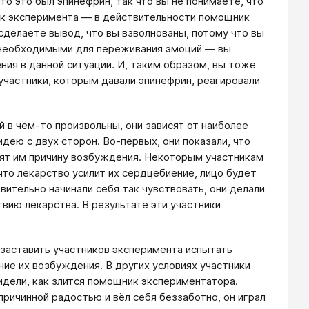
то это был эпинефрин, так что вы не понимаете, что
ик эксперимента — в действительности помощник
сделаете вывод, что вы взволнованы, потому что вы
л необходимыми для переживания эмоций — вы
ия в данной ситуации. И, таким образом, вы тоже
участники, которым давали эпинефрин, реагировали
 в чём-то произвольны, они зависят от наиболее
дею с двух сторон. Во-первых, они показали, что
нят им причину возбуждения. Некоторым участникам
что лекарство усилит их сердцебиение, лицо будет
вительно начинали себя так чувствовать, они делали
вию лекарства. В результате эти участники
заставить участников эксперимента испытать
ие их возбуждения. В других условиях участники
идели, как злится помощник экспериментатора.
ричинной радостью и вёл себя беззаботно, он играл