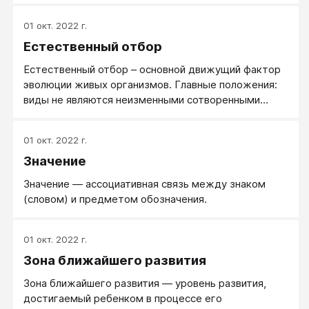
01 окт. 2022 г.
Естественный отбор
Естественный отбор – основной движущий фактор
эволюции живых организмов. Главные положения:
виды не являются неизменными сотворенными
формами, а представляют собою результат
многовекового процесса приспособления животных
01 окт. 2022 г.
в борьбе за существование. Особенности
Значение
организации, благоприятные для добывания пищи,
борьбы с соперниками, защиты от врагов,
Значение — ассоциативная связь между знаком
наследственно передаваясь потомству,
(словом) и предметом обозначения.
укрепляются и накапливаются. Таким образом,
лучше организованные особи имеют больше шансов
пережить более слабых и оставить потомство.
01 окт. 2022 г.
Зона ближайшего развития
Зона ближайшего развития — уровень развития,
достигаемый ребенком в процессе его