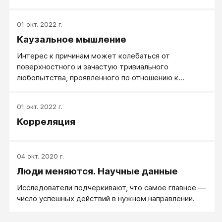
либо инструментов или эталонов.
01 окт. 2022 г.
Каузальное мышление
Интерес к причинам может колебаться от
поверхностного и зачастую тривиального
любопытства, проявленного по отношению к
явлениям повседневной жизни, до
систематического строгого научного исследования.
01 окт. 2022 г.
Вследствие широкого разнообразия форм интереса
Корреляция
к причинно-следственным отношениям
представляется важным четкое определение
основных отличительных свойств каузального
мышления.
04 окт. 2020 г.
Люди меняются. Научные данные
Исследователи подчёркивают, что самое главное —
число успешных действий в нужном направлении.