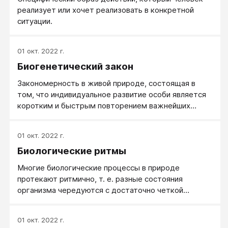
реализует или хочет реализовать в конкретной
ситуации.
01 окт. 2022 г.
Биогенетический закон
Закономерность в живой природе, состоящая в
том, что индивидуальное развитие особи является
коротким и быстрым повторением важнейших
этапов эволюции вида.
01 окт. 2022 г.
Биологические ритмы
Многие биологические процессы в природе
протекают ритмично, т. е. разные состояния
организма чередуются с достаточно четкой
периодичностью. Примеры быстрых ритмов —
сокращения сердца или дыхательные движения с
01 окт. 2022 г.
периодом всего в несколько секунд.