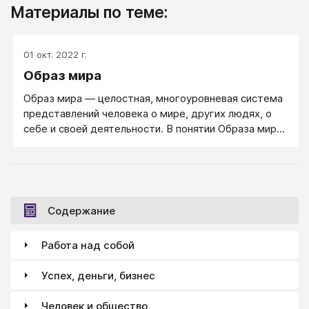
Материалы по теме:
01 окт. 2022 г.
Образ мира
Образ мира — целостная, многоуровневая система
представлений человека о мире, других людях, о
себе и своей деятельности. В понятии Образа мира
воплощена идея целостности и преемственности в
зарождении, развитии и функционировании
познавательной сферы личности. Образ мира и
близкие к нему понятия — картина мира, модель
универсума, схема реальности, познавательная
Содержание
карта и т. п. — имеют в контексте различных
психологических теорий неодинаковое содержание.
Работа над собой
В психологической теории деятельности
целостность Образа мира выводится из единства
Успех, деньги, бизнес
отраженного в нем объективного мира и
системного характера человеческой деятельности,
Человек и общество