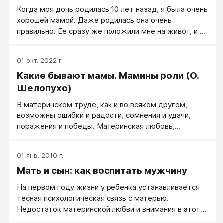
Когда моя дочь родилась 10 лет назад, я была очень
хорошей мамой. Даже родилась она очень
правильно. Ее сразу же положили мне на живот, и я
обхватила ее руками, бережно прижимая к себе.
Высочайшее наслаждение и вселеннскую радость,
01 окт. 2022 г.
которые охватили меня в этот момент, сложно
Какие бывают мамы. Мамины роли (О.
описать словами…
Шелопухо)
В материнском труде, как и во всяком другом,
возможны ошибки и радости, сомнения и удачи,
поражения и победы. Материнская любовь,
переживания и хлопоты - сложная и многогранная
часть жизни женщины. Все мамы не похожи друг на
01 янв. 2010 г.
друга, как не похожи и дети. Почему так важно
Мать и сын: как воспитать мужчину
поговорить о той роли, которую мама выполняет в
семье? Прежде всего потому, что в отношениях с
На первом году жизни у ребенка устанавливается
детьми мама непроизвольно потаенные
тесная психологическая связь с матерью.
неосознанные переживания и страхи, накопленные в
Недостаток материнской любви и внимания в этот
течение жизни, изливает на ребенка.
период сказывается затем долгие годы.