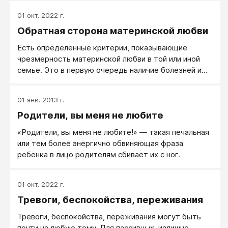
Существует два правила отношения к младенцу.
01 окт. 2022 г.
Обратная сторона материнской любви
Есть определенные критерии, показывающие
чрезмерность материнской любви в той или иной
семье. Это в первую очередь наличие болезней и
сложные судьбы детей. Во-вторых, недостаточная
реализация мужа, его болезни и, чаще всего,
01 янв. 2013 г.
алкоголизм. В-третьих, наличие больших проблем в
Родители, вы меня не любите
семейных отношениях. Это то, что лежит на
поверхности. Далее, в целом в обществе, огромное
«Родители, вы меня не любите!» — такая печальная
число нереализованных мужчин и женщин также
или тем более энергично обвиняющая фраза
имеет корни в избыточной материнской любви. Все
ребенка в лицо родителям сбивает их с ног.
это не плод моих фантазий. Посмотрите
повнимательнее вокруг, и вы увидите множество
подтверждений тому.
01 окт. 2022 г.
Тревоги, беспокойства, переживания
Тревоги, беспокойства, переживания могут быть
почти на любую тему. Для пассивных, излишне