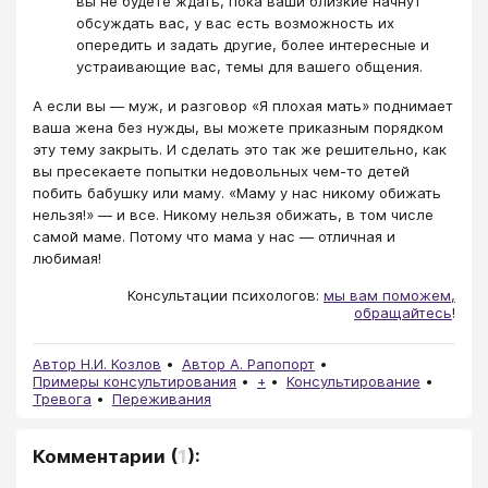
вы не будете ждать, пока ваши близкие начнут
обсуждать вас, у вас есть возможность их
опередить и задать другие, более интересные и
устраивающие вас, темы для вашего общения.
А если вы — муж, и разговор «Я плохая мать» поднимает
ваша жена без нужды, вы можете приказным порядком
эту тему закрыть. И сделать это так же решительно, как
вы пресекаете попытки недовольных чем-то детей
побить бабушку или маму. «Маму у нас никому обижать
нельзя!» — и все. Никому нельзя обижать, в том числе
самой маме. Потому что мама у нас — отличная и
любимая!
Консультации психологов:
мы вам поможем,
обращайтесь
​!
Автор Н.И. Козлов
Автор А. Рапопорт
Примеры консультирования
+
Консультирование
Тревога
Переживания
Комментарии
(
1
):