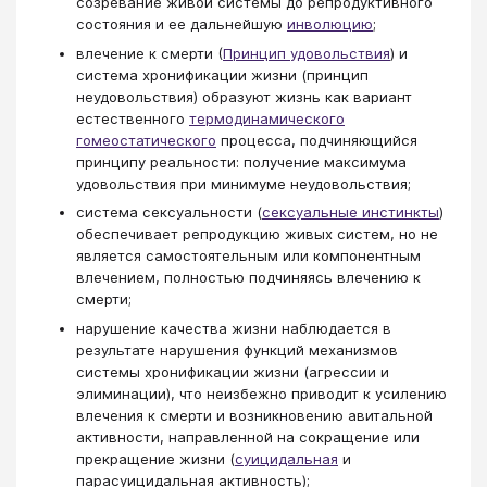
созревание живой системы до репродуктивного
состояния и ее дальнейшую
инволюцию
;
влечение к смерти (
Принцип удовольствия
) и
система хронификации жизни (принцип
неудовольствия) образуют жизнь как вариант
естественного
термодинамического
гомеостатического
процесса, подчиняющийся
принципу реальности: получение максимума
удовольствия при минимуме неудовольствия;
система сексуальности (
сексуальные инстинкты
)
обеспечивает репродукцию живых систем, но не
является самостоятельным или компонентным
влечением, полностью подчиняясь влечению к
смерти;
нарушение качества жизни наблюдается в
результате нарушения функций механизмов
системы хронификации жизни (агрессии и
элиминации), что неизбежно приводит к усилению
влечения к смерти и возникновению авитальной
активности, направленной на сокращение или
прекращение жизни (
суицидальная
и
парасуицидальная активность);