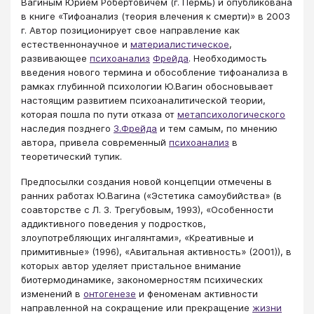
Вагиным Юрием Робертовичем (г. Пермь) и опубликована
в книге «Тифоанализ (теория влечения к смерти)» в 2003
г. Автор позиционирует свое направление как
естественнонаучное и
материалистическое
,
развивающее
психоанализ
Фрейда
. Необходимость
введения нового термина и обособление тифоанализа в
рамках глубинной психологии Ю.Вагин обосновывает
настоящим развитием психоаналитической теории,
которая пошла по пути отказа от
метапсихологического
наследия позднего
З.Фрейда
и тем самым, по мнению
автора, привела современный
психоанализ
в
теоретический тупик.
Предпосылки создания новой концепции отмечены в
ранних работах Ю.Вагина («Эстетика самоубийства» (в
соавторстве с Л. З. Трегубовым, 1993), «Особенности
аддиктивного поведения у подростков,
злоупотребляющих ингалянтами», «Креативные и
примитивные» (1996), «Авитальная активность» (2001)), в
которых автор уделяет пристальное внимание
биотермодинамике, закономерностям психических
изменений в
онтогенезе
и феноменам активности
направленной на сокращение или прекращение
жизни