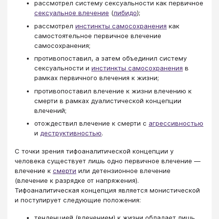
рассмотрел систему сексуальности как первичное
сексуальное влечение
(
либидо
);
рассмотрел
инстинкты самосохранения
как
самостоятельное первичное влечение
самосохранения;
противопоставил, а затем объединил систему
сексуальности и
инстинкты самосохранения
в
рамках первичного влечения к жизни;
противопоставил влечение к жизни влечению к
смерти в рамках дуалистической концепции
влечений;
отождествил влечение к смерти с
агрессивностью
и
деструктивностью
.
С точки зрения тифоаналитической концепции у
человека существует лишь одно первичное влечение —
влечение к
смерти
или детензионное влечение
(влечение к разрядке от напряжения).
Тифоаналитическая концепция является монистической
и постулирует следующие положения:
тенденцией (влечением) к жизни обладает лишь