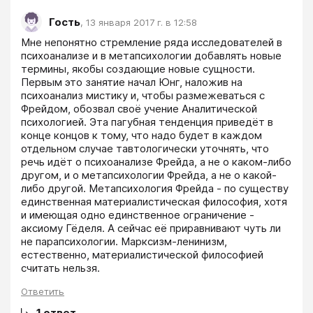
Гость
,
13 января 2017 г. в 12:58
Мне непонятно стремление ряда исследователей в 
психоанализе и в метапсихологии добавлять новые 
термины, якобы создающие новые сущности. 
Первым это занятие начал Юнг, наложив на 
психоанализ мистику и, чтобы размежеваться с 
Фрейдом, обозвал своё учение Аналитической 
психологией. Эта пагубная тенденция приведёт в 
конце концов к тому, что надо будет в каждом 
отдельном случае тавтологически уточнять, что 
речь идёт о психоанализе Фрейда, а не о каком-либо 
другом, и о метапсихологии Фрейда, а не о какой-
либо другой. Метапсихология Фрейда - по существу 
единственная материалистическая философия, хотя 
и имеющая одно единственное ограничение - 
аксиому Гёделя. А сейчас её приравнивают чуть ли 
не парапсихологии. Марксизм-ленинизм, 
естественно, материалистической философией 
считать нельзя.
Ответить
1
ответ