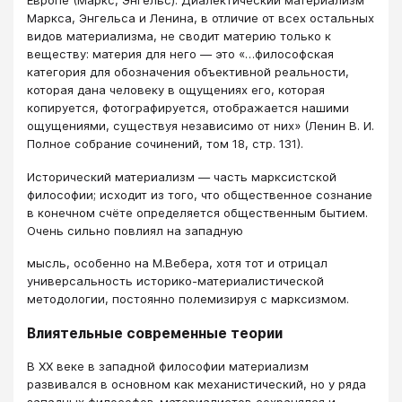
Европе (Маркс, Энгельс). Диалектический материализм
Маркса, Энгельса и Ленина, в отличие от всех остальных
видов материализма, не сводит материю только к
веществу: материя для него — это «…философская
категория для обозначения объективной реальности,
которая дана человеку в ощущениях его, которая
копируется, фотографируется, отображается нашими
ощущениями, существуя независимо от них» (Ленин В. И.
Полное собрание сочинений, том 18, стр. 131).
Исторический материализм — часть марксистской
философии; исходит из того, что общественное сознание
в конечном счёте определяется общественным бытием.
Очень сильно повлиял на западную
мысль, особенно на М.Вебера, хотя тот и отрицал
универсальность историко-материалистической
методологии, постоянно полемизируя с марксизмом.
Влиятельные современные теории
В XX веке в западной философии материализм
развивался в основном как механистический, но у ряда
западных философов-материалистов сохранялся и