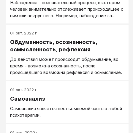
Наблюдение - познавательный процесс, в котором
человек внимательно отслеживает происходящее с
ним или вокруг него. Например, наблюдение за
поведением ребенка. Или, наблюдение за
собственным поведением в группе. Наблюдатель -
01 окт. 2022 г.
тот, кто наблюдает. В процессе наблюдения
Обдуманность, осознанность,
человек использует механизмы восприятия (зрение,
слух и т.п.) и мыслительный анализ.
осмысленность, рефлексия
Наблюдательный - человек, который способен
До действия может происходит обдумывание, во
подмечать ценные факты «на ходу», в любых
время - возможна осознанность, после
ситуациях жизни, в процессе любой деятельности.
происшедшего возможна рефлексия и осмысление.
Наблюдательность предполагает постоянную
готовность восприятия.
01 окт. 2022 г.
Самоанализ
Самоанализ является неотъемлемой частью любой
психотерапии.
01 янв. 2000 г.