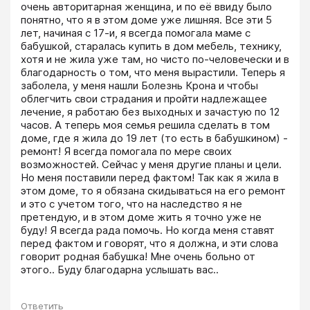
очень авторитарная женщина, и по её ввиду было 
понятно, что я в этом доме уже лишняя. Все эти 5 
лет, начиная с 17-и, я всегда помогала маме с 
бабушкой, старалась купить в дом мебель, технику, 
хотя и не жила уже там, но чисто по-человечески и в 
благодарность о том, что меня вырастили. Теперь я 
заболела, у меня нашли Болезнь Крона и чтобы 
облегчить свои страдания и пройти надлежащее 
лечение, я работаю без выходных и зачастую по 12 
часов. А теперь моя семья решила сделать в том 
доме, где я жила до 19 лет (то есть в бабушкином) - 
ремонт! Я всегда помогала по мере своих 
возможностей. Сейчас у меня другие планы и цели. 
Но меня поставили перед фактом! Так как я жила в 
этом доме, то я обязана скидываться на его ремонт 
и это с учетом того, что на наследство я не 
претендую, и в этом доме жить я точно уже не 
буду! Я всегда рада помочь. Но когда меня ставят 
перед фактом и говорят, что я должна, и эти слова 
говорит родная бабушка! Мне очень больно от 
этого.. Буду благодарна услышать вас..
Ответить