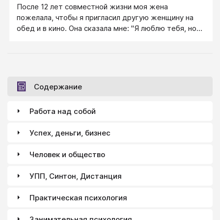
После 12 лет совместной жизни моя жена
пожелала, чтобы я пригласил другую женщину на
обед и в кино. Она сказала мне: "Я люблю тебя, но
знаю, что и другая женщина любит тебя, и хотела
бы с тобой провести время". Другая женщина,
которой моя жена просила уделить внимание, была
моей мамой. Она была вдовой уже на протяжении
19 лет. Но так как моя работа и трое детей
Содержание
требовали от меня всех моих сил, я мог посещать
ее только изредка. В тот вечер я позвонил ей,
Работа над собой
чтобы пригласить ее на ужин и в кино.
Успех, деньги, бизнес
Человек и общество
УПП, Синтон, Дистанция
Практическая психология
Занимательная психология