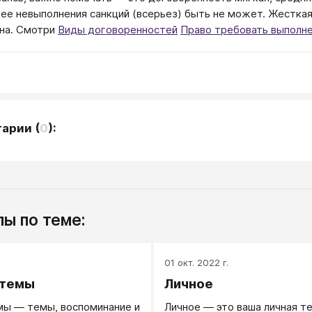
е ее невыполнения санкций (всерьез) быть не может. Жестк
на. Смотри
Виды договоренностей
Право требовать выполн
тарии
(
0
):
ы по теме:
.
01 окт. 2022 г.
 темы
Личное
мы — темы, воспоминание и
Личное — это ваша личная т