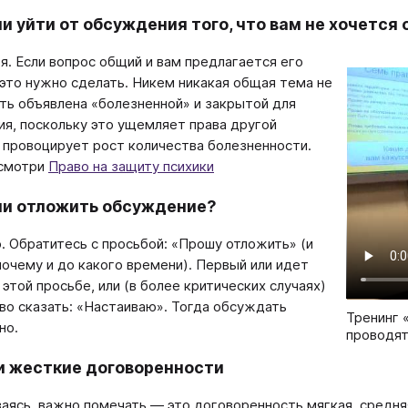
и уйти от обсуждения того, что вам не хочется
зя. Если вопрос общий и вам предлагается его
 это нужно сделать. Никем никакая общая тема не
ь объявлена «болезненной» и закрытой для
я, поскольку это ущемляет права другой
 провоцирует рост количества болезненности.
 смотри
Право на защиту психики
и отложить обсуждение?
. Обратитесь с просьбой: «Прошу отложить» (и
почему и до какого времени). Первый или идет
 этой просьбе, или (в более критических случаях)
во сказать: «Настаиваю». Тогда обсуждать
Тренинг 
но.
проводят
и жесткие договоренности
аясь, важно помечать — это договоренность мягкая, средня