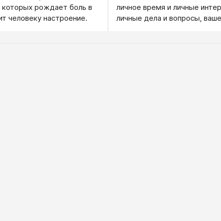
 которых рождает боль в
личное время и личные инте
ит человеку настроение.
личные дела и вопросы, ваше
персональное пространство.
Хакассии в юртах есть четко
очерченные территории: те
мужская, территория женска
территория общая. На мужс
территории хозяйничают му
женской - женщины, на общ
взаимодействие подчинено 
обязательным для всех.