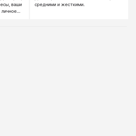
ресы, ваши
средними и жесткими.
 личное
 В
рритория
я и
кой
жчины, на
ей
правилам,