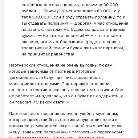
семейные расходы поровну, например 30.000
рублей. — Почему? У меня зарплата 60.000, а у
тебя 300.000! Если я буду отдавать половину, то и
ты отдавать половину! — Дорогая, у нас отношения
на равных, поэтому мы будем вкладывать равные
суммы. — Но это же не семья! — Но ты же сама
сказала, что мы отбрасываем представления о
традиционной семье и будем жить как партнеры,
на принципах равенства!
Партнерские отношения не очень выгодны людям,
которые зависимы от партнера: итоговые
договоренности будут для них, скорее всего,
малопривлекательными. Партнерские отношения
полностью противопоказаны паразитам по жизни. Она
не работает и надеялась, что он будет ее содержать, а
он говорит: «С какой стати?»
Партнерские отношения не очень удобны мужчинам,
которые привыкли быть по жизни руководителями и
излишней демократией тяготятся. «Если я люблю свою
жену, зачем эти бесконечные тягомотные переговоры?
Мы посоветовались и я решил — так проще и