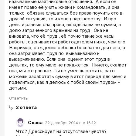
называемые маятниковые отношения.  А если он 
имеет право её учить жизни и командовать, а она 
только  обязана слушаться без права поучить его в 
другой ситуации, то и конец партнерству.  И про 
деньги равные она права, вкладываем не суммы, а 
долю затраченного времени на труд . Она не 
виновата, что её труд , её точно такие же часы 
работы, оцениваются работодателем ниже, чем его. 
Например, рождение ребенка бесплатно для него, а 
она затрачивает труд по  вынашиванию и 
выкармливанию. Если она  оценит этот труд в 
деньгах, то ему мало не покажется.  Ничего, скажет 
она, мы же равные. Ты не умеешь рожать, зато  
можешь заработать сумму в этот период для меня и 
поделиться, как я делюсь с тобой своим трудом - 
детьми.
Ответить
2
ответа
Слава
,
22 декабря 2014 г. в 16:12
Что? Дрессирует на отсутствие чувств? 