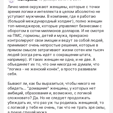
Лично меня окружают женщины, которые с точки 
зрения логики и интеллекта в целом абсолютно не 
уступают мужчинам. В компании, где я работаю 
(большой международный холдинг), полно женщин 
топ-менеджеров, которые управляют бизнесами с 
оборотом в сотни миллионов долларов. И не смотря 
на ПМС, гормоны, детей и мужа, прекрасно 
контролируют свои эмоции и ведут за собой людей, 
принимают очень непростые решения, которые в 
прямом смысле затрагивают жизни сотен или тысяч 
людей (когда речь идёт о сокращении штата, 
например). И таких женщин ни одна, и не две. А 
объединяет их то, что они никогда не думали, что 
"логика - не женский конёк", а просто развивали 
себя.

Бывают ли, как бы выразиться, чтобы никого не 
обидеть... "домашние" женщины, у которых нет 
амбиций, образования и, возможно, с логикой 
сложновато? Да. Но не следует продолжать 
убеждать их, что раз уж ты родилась женщиной, то 
с логикой у тебя не очень, так что не трать зря силы, 
а лучше слушай мужа. 