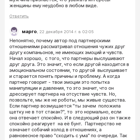
женщины ему неудобно в любом виде.
Ответить
марго
,
22 декабря 2014 г. в 02:05
Непонятно, почему автор под партнерскими 
отношениями рассматривал отношения чужих друг 
другу компаньонов, не имеющих эмоций и чувств.  
Начал хорошо,  с того, что партнеры выслушивают 
друг друга. Это значит, что если другой находится в 
эмоциональном состоянии, то другой  выслушивает 
и старается понять причины и проблему. А когда  
партнер говорит - твои эмоции это попытка  
манипуляции и давления, то это значит, что он  
дрессирует партнера на отсуствие чувств. Но, 
позвольте, мы же не роботы, мы живые существа.  
Если партнер возмущается "ты зачем  положила 
щетку не в тот стакан?", то  это нормально, если  
она отвечает спокойно. И в следующий раз он также 
спокойно реагирует  на её бунт.  Партнерство не 
означает собачий холод в отношениях, а  
равновесное право "сходить с ума" по очереди. Так  