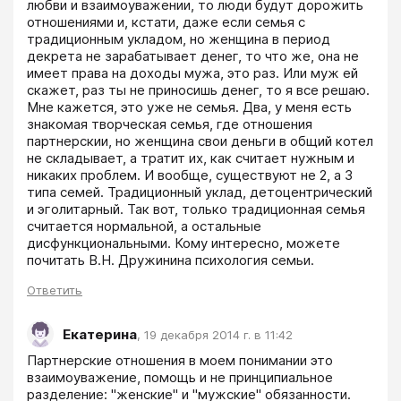
любви и взаимоуважении, то люди будут дорожить 
отношениями и, кстати, даже если семья с 
традиционным укладом, но женщина в период 
декрета не зарабатывает денег, то что же, она не 
имеет права на доходы мужа, это раз. Или муж ей 
скажет, раз ты не приносишь денег, то я все решаю. 
Мне кажется, это уже не семья. Два, у меня есть 
знакомая творческая семья, где отношения 
партнерскии, но женщина свои деньги в общий котел 
не складывает, а тратит их, как считает нужным и 
никаких проблем. И вообще, существуют не 2, а 3 
типа семей. Традиционный уклад, детоцентрический 
и эголитарный. Так вот, только традиционная семья 
считается нормальной, а остальные 
дисфункциональными. Кому интересно, можете 
почитать В.Н. Дружинина психология семьи.
Ответить
Екатерина
,
19 декабря 2014 г. в 11:42
Партнерские отношения в моем понимании это 
взаимоуважение, помощь и не принципиальное 
разделение: "женские" и "мужские" обязанности. 