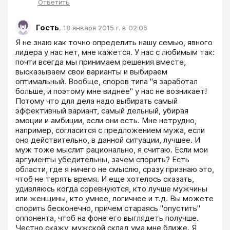
Ответить
Гость
,
18 января 2015 г. в 02:06
Я не знаю как точно определить нашу семью, явного 
лидера у нас нет, мне кажется. У нас с любимым так: 
почти всегда мы принимаем решения вместе, 
высказываем свои варианты и выбираем 
оптимальный. Вообще, споров типа "я заработал 
больше, и поэтому мне виднее" у нас не возникает! 
Потому что для дела надо выбирать самый 
эффективный вариант, самый дельный, убирая 
эмоции и амбиции, если они есть. Мне нетрудно, 
например, согласится с предложением мужа, если 
оно действительно, в данной ситуации, лучшее. И 
муж тоже мыслит рационально, я считаю. Если мои 
аргументы убедительны, зачем спорить? Есть 
области, где я ничего не смыслю, сразу признаю это, 
чтоб не терять время. И еще хотелось сказать, 
удивляюсь когда соревнуются, кто лучше мужчины 
или женщины, кто умнее, логичнее и т.д. Вы можете 
спорить бесконечно, причем стараясь "опустить" 
оппонента, чтоб на фоне его выглядеть получше. 
Честно скажу, мужской склад ума мне ближе. Я 