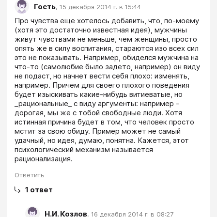
Гость
,
15 декабря 2014 г. в 15:44
Про чувства еще хотелось добавить, что, по-моему 
(хотя это достаточно известная идея), мужчины 
живут чувствами не меньше, чем женщины, просто 
опять же в силу воспитания, стараются изо всех сил 
это не показывать. Например, обиделся мужчина на 
что-то (самолюбие было задето, например) он виду 
не подаст, но начнет вести себя плохо: изменять, 
например. Причем для своего плохого поведения 
будет изыскивать какие-нибудь витиеватые, но 
_рациональные_ с виду аргументы: например - 
дорогая, мы же с тобой свободные люди. Хотя 
истинная причина будет в том, что человек просто 
мстит за свою обиду. Пример может не самый 
удачный, но идея, думаю, понятна. Кажется, этот 
психологический механизм называется 
рационализация.
Ответить
1
ответ
Н.И. Козлов
,
16 декабря 2014 г. в 08:27