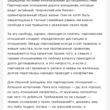
защищены четкими изначальными договоренностями.
Партнерские отношения дороги женщинам, которые
ведут активный, творческий или бизнес-
ориентированный образ жизни. Они не хотят быть
закрепощены в тесные семейные рамки, им важна
свобода и они привыкли к уважению своих прав.
За эту свободу, однако, приходится платить: партнерские
отношения создают определенную дистанцию в
отношениях. Между партнерами всегда стоят правила, и
живые чувства, если они противоречат правилам,
оказываются под запретом. Кроме того, в семьях с
такими отношениями по любому вопросу приходится
долго договариваться, а это непросто, и если у
партнеров нет времени в запасе и нервы не железные,
долгие переговоры нередко приводят к конфликтам...
Для обычной женщины эти партнерские отношения —
большое испытание. Пока все хорошо — да, все хорошо,
но чуть отношения напряглись, от мужчины непонятно
как чего-то добиться. Требования он не слышит —
«Какие основания у твоих требований?», доказать ему
что-либо трудно, логика — не женский конек, а