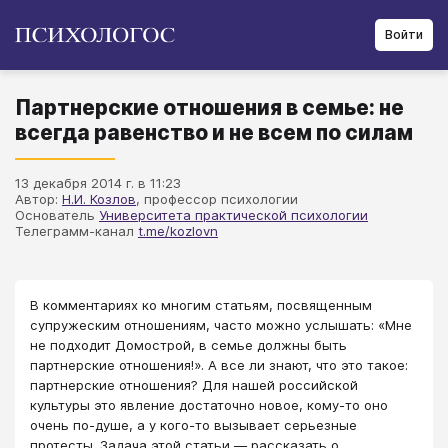
Войти
Партнерские отношения в семье: не
всегда равенство и не всем по силам
13 декабря 2014 г. в 11:23
Автор:
Н.И. Козлов
, профессор психологии
Основатель
Университета практической психологии
Телеграмм-канал
t.me/kozlovn
В комментариях ко многим статьям, посвященным
супружеским отношениям, часто можно услышать: «Мне
не подходит Домострой, в семье должны быть
партнерские отношения!». А все ли знают, что это такое:
партнерские отношения? Для нашей российской
культуры это явление достаточно новое, кому-то оно
очень по-душе, а у кого-то вызывает серьезные
протесты. Задача этой статьи — рассказать о