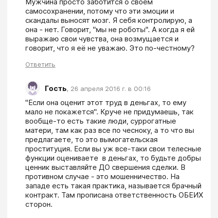
Мужчина просто заботится о своем 
самосохранении, потому что эти эмоции и 
скандалы выносят мозг. Я себя контролирую, а 
она - нет. Говорит, "мы не роботы". А когда я ей 
выражаю свои чувства, она возмущается и 
говорит, что я её не уважаю. Это по-честному?
Ответить
Гость
,
26 апреля 2016 г. в 00:16
"Если она оценит этот труд в деньгах, то ему 
мало не покажется". Круче не придумаешь, так 
вообще-то есть такие люди, суррогатные 
матери, там как раз все по чесноку, а то что вы 
предлагаете, то это вымогательская 
проституция. Если вы уж все-таки свои телесные 
функции оцениваете  в деньгах, то будьте добры 
ценник выставляйте ДО свершения сделки. В 
противном случае - это мошенничество. На 
западе есть такая практика, называется брачный 
контракт. Там прописана ответственность ОБЕИХ 
сторон.