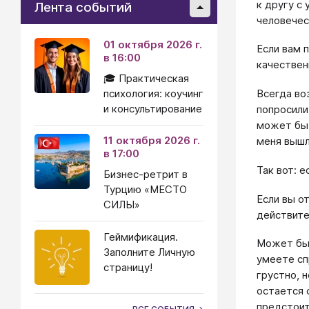
к другу с
Лента событий
человечес
01 октября 2026 г.
Если вам п
в 16:00
качествен
🎓 Практическая
психология: коучинг
Всегда во
и консультирование
попросили
может быт
11 октября 2026 г.
меня вышл
в 17:00
Так вот: 
Бизнес-ретрит в
Турцию «МЕСТО
Если вы о
СИЛЫ»
действите
Геймификация.
Может быт
Заполните Личную
умеете сп
страницу!
грустно, 
остается 
предстоит