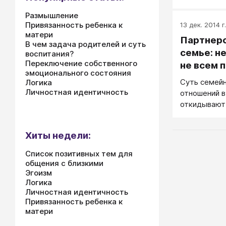
друг к друг
Размышление
разрешают с
Привязанность ребенка к
13 дек. 2014 г.
не использ
матери
Партнерс
конфликта.
В чем задача родителей и суть
семье: не
воспитания?
Переключение собственного
не всем 
эмоционального состояния
Суть семей
Логика
Личностная идентичность
отношений в
откидывают
поводу «как
вообще» и в
Хиты недели:
решают сами
всем на рав
Список позитивных тем для
общения с близкими
Эгоизм
Логика
Личностная идентичность
Привязанность ребенка к
матери