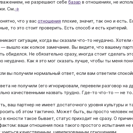
 уважением, не разрешают себе
базар
в отношениях, не испо
ки. См.
→
онятно, что у вас
отношения
плохие, значит, так оно и есть. 
ные, то это стоит проверить. Есть способ и есть критерий.
зникают ситуации, когда вы сказали что-то неудачно. Хотел
 — вышло как колкое замечание. Вы видите, что вашему партн
ь обиделся. Не обязательно сразу, иногда стоит сделать эт
о неудачно. Как я это мог сказать лучше, чтобы ты меня пон
если вы получили нормальный ответ, если вам ответили споко
твета не получили (его игнорировали, перевели разговор на
льно качественными назвать трудно. Где-то что-то — не то.
ь, ваш партнер не имеет достаточного уровня культуры и т
росить об этом тактично. Может быть, вы просто человек не
но в юности такое бывает, статус приходит не сразу. О причи
фактом: ваши отношения пока такого простого испытания н
 учиться качественным, цивилизованным отношениям.