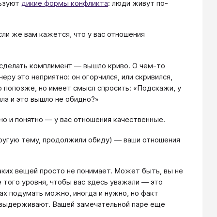
льзуют
дикие формы конфликта
: люди живут по-
Если же вам кажется, что у вас отношения
и сделать комплимент — вышло криво. О чем-то
еру это неприятно: он огорчился, или скривился,
о попозже, но имеет смысл спросить: «Подскажи, у
яла и это вышло не обидно?»
йно и понятно — у вас отношения качественные.
 другую тему, продолжили обиду) — ваши отношения
аких вещей просто не понимает. Может быть, вы не
 того уровня, чтобы вас здесь уважали — это
нах подумать можно, иногда и нужно, но факт
е выдерживают. Вашей замечательной паре еще