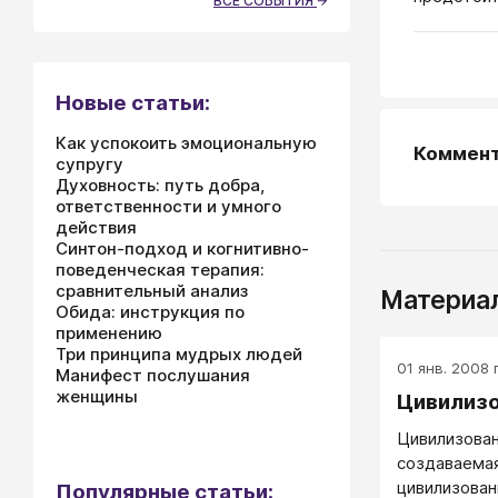
ВСЕ СОБЫТИЯ
Новые статьи:
Как успокоить эмоциональную
Коммен
супругу
Духовность: путь добра,
ответственности и умного
действия
Синтон-подход и когнитивно-
поведенческая терапия:
сравнительный анализ
Материал
Обида: инструкция по
применению
Три принципа мудрых людей
01 янв. 2008 г
Манифест послушания
женщины
Цивилизо
Цивилизован
создаваемая
цивилизован
Популярные статьи: