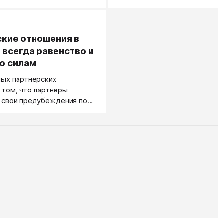
у с уважением, не
общежития, жить осознанно 
ебе базар в отношениях,
доброму: по-человечески.
уют дикие формы
кие отношения в
 всегда равенство и
по силам
ных партнерских
 том, что партнеры
 свои предубеждения по
 быть должно в семье
се конкретные вопросы
, договариваются обо
ных и свободным образом.