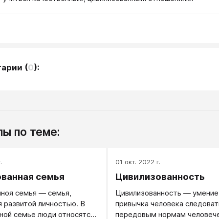
тарии
(
0
):
ы по теме:
.
01 окт. 2022 г.
ванная семья
Цивилизованность
ноя семья — семья,
Цивилизованность ― умение
 развитой личностью. В
привычка человека следоват
ной семье люди относятся
передовым нормам человеч