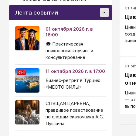
дого
01 ян
нам 
Лента событий
Цив
нево
дого
Циви
01 октября 2026 г. в
созд
16:00
циви
🎓 Практическая
отно
психология: коучинг и
не р
консультирование
отно
01 окт
форм
11 октября 2026 г. в 17:00
Цив
Бизнес-ретрит в Турцию
отн
«МЕСТО СИЛЫ»
Циви
— от
СПЯЩАЯ ЦАРЕВНА,
выпо
правдивое повествование
об и
по следам сказочника А.С.
Пушкина.