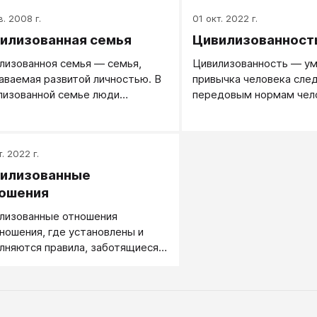
воренностей и ожидать, что к
в. 2008 г.
01 окт. 2022 г.
не могут быть претензии и
илизованная семья
Цивилизованност
зможны обвинения, если
воренности мы не нарушали.
лизованноя семья — семья,
Цивилизованность ― ум
аваемая развитой личностью. В
привычка человека сле
лизованной семье люди
передовым нормам чел
сятся друг к другу с уважением,
общежития, жить осозн
азрешают себе базар в
доброму: по-человечес
шениях, не используют дикие
. 2022 г.
ы конфликта.
илизованные
ошения
лизованные отношения
ношения, где установлены и
лняются правила, заботящиеся
нтересах обеих сторон.