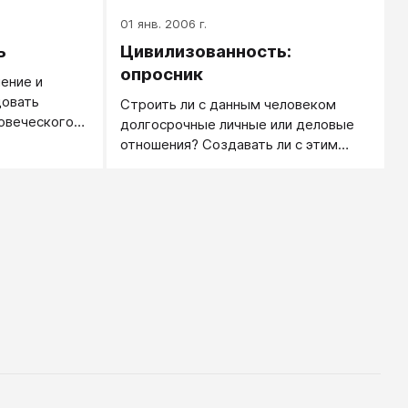
01 янв. 2006 г.
ь
Цивилизованность:
опросник
ение и
довать
Строить ли с данным человеком
овеческого
долгосрочные личные или деловые
анно и по-
отношения? Создавать ли с этим
ки.
человеком семью?