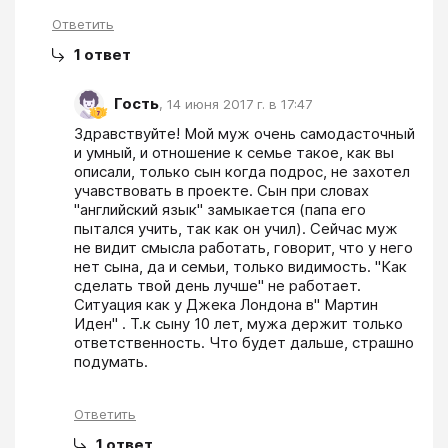
Ответить
1
ответ
Гость
,
14 июня 2017 г. в 17:47
Здравствуйте! Мой муж очень самодасточный 
и умный, и отношение к семье такое, как вы 
описали, только сын когда подрос, не захотел 
учавствовать в проекте. Сын при словах 
"английский язык" замыкается (папа его 
пытался учить, так как он учил). Сейчас муж 
не видит смысла работать, говорит, что у него 
нет сына, да и семьи, только видимость. "Как 
сделать твой день лучше" не работает. 
Ситуация как у Джека Лондона в" Мартин 
Иден" . Т.к сыну 10 лет, мужа держит только 
ответственность. Что будет дальше, страшно 
подумать. 
Ответить
1
ответ