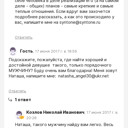
себе человека в деле реализации его (а на самом 
деле - общих) планов - самые крепкие и самые 
теплые отношения. Если вдруг вам захочется 
подробнее рассказать, а как это происходило у 
вас, напишите мне на syntone@syntone.ru
Ответить
Гость
,
17 июня 2017 г. в 18:59
Подскажите, пожалуйста, где найти хорошей и 
достойной девушке  такого, только порядочного 
МУЖЧИНУ? Буду очень вам благодарна! Меня зовут 
Наташа, напишите мне:  natasha_angel30@ukr.net 
Ответить
1
ответ
Козлов Николай Иванович
,
17 июня 2017 г. в
20:28
Наташа, такого мужчину найду вам легко. Весь 