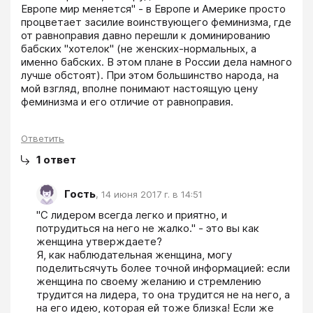
Европе мир меняется" - в Европе и Америке просто 
процветает засилие воинствующего феминизма, где 
от равноправия давно перешли к доминированию 
бабских "хотелок" (не женских-нормальных, а 
именно бабских. В этом плане в России дела намного 
лучше обстоят). При этом большинство народа, на 
мой взгляд, вполне понимают настоящую цену 
феминизма и его отличие от равноправия.
Ответить
1
ответ
Гость
,
14 июня 2017 г. в 14:51
"С лидером всегда легко и приятно, и 
потрудиться на него не жалко." - это вы как 
женщина утверждаете?

Я, как наблюдательная женщина, могу 
поделитьсячуть более точной информацией: если 
женщина по своему желанию и стремлению 
трудится на лидера, то она трудится не на него, а 
на его идею, которая ей тоже близка! Если же 