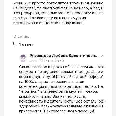
женщине просто приходится трудиться именно 
на "лидера", то она трудится не на него, а ради 
тех ресурсов, которые может переполучить из 
его рук, так как получать напрямую из 
источников в обществе не научилась.
Ответить
1
ответ
Рязанцева Любовь Валентиновна
,
17
июня 2017 г. в 08:50
Самое главное в проекте "Наша семья» - это 
совместное видение, совместное деланье и 
вера в друг  друга! Каждый в своей  "сфере"  
на 100% старается развивать свои 
компетенции и делать своё дело честно. Не 
"играться", а именно быть мужем, женой, 
мамой или папой. Важна честность, 
искренность и деятельность! Всё остальное - 
здоровье и взаимоуважительные отношения - 
приложится. Психологос нам в помощь!