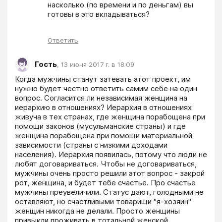
насколько (по времени и по деньгам) вы 
готовы в это вкладываться?
Ответить
Гость
,
13 июня 2017 г. в 18:09
Когда мужчины станут затевать этот проект, им 
нужно будет честно ответить самим себе на один 
вопрос. Согласится ли независимая женщина на 
иерархию в отношениях? Иерархия в отношениях 
живуча в тех странах, где женщина порабощена при 
помощи законов (мусульманские страны) и где 
женщина порабощена при помощи материальной 
зависимости (страны с низкими доходами 
населения). Иерархия появилась, потому что люди не 
любят договариваться. Чтобы не договариваться, 
мужчины очень просто решили этот вопрос - закрой 
рот, женщина, и будет тебе счастье. Про счастье 
мужчины преувеличили. Статус дают, голодными не 
оставляют, но счастливыми товарищи "я-хозяин" 
женщин никогда не делали. Просто женщины 
привыкли проживать в тотальной женской 