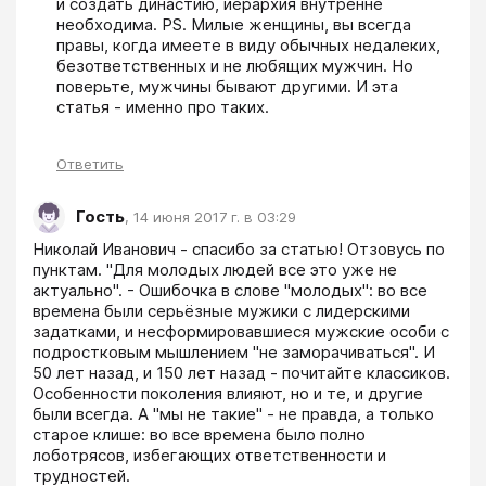
и создать династию, иерархия внутренне 
необходима. PS. Милые женщины, вы всегда 
правы, когда имеете в виду обычных недалеких, 
безответственных и не любящих мужчин. Но 
поверьте, мужчины бывают другими. И эта 
статья - именно про таких.
Ответить
Гость
,
14 июня 2017 г. в 03:29
Николай Иванович - спасибо за статью! Отзовусь по 
пунктам. "Для молодых людей все это уже не 
актуально". - Ошибочка в слове "молодых": во все 
времена были серьёзные мужики с лидерскими 
задатками, и несформировавшиеся мужские особи с 
подростковым мышлением "не заморачиваться". И 
50 лет назад, и 150 лет назад - почитайте классиков. 
Особенности поколения влияют, но и те, и другие 
были всегда. А "мы не такие" - не правда, а только 
старое клише: во все времена было полно 
лоботрясов, избегающих ответственности и 
трудностей.