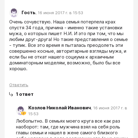
Гость
,
16 июня 2017 г. в 15:53
Очень сочувствую. Наша семья потерпела крах 
спустя 34 года, причина - именно такие установки 
мужа, о которых пишет Н.И. И это при том, что мы 
любим друг-друга! Но такие представления о семье 
- тупик. Все это время я пыталась преодолеть эти 
совершенно косные, авторитарные взгляды мужа, и 
если бы не откат нашего социума к архаичным 
доминаторным моделям, возможно, было бы все 
хорошо.
Ответить
1
ответ
Козлов Николай Иванович
,
16 июня 2017 г. в
15:53
Любопытно. В семьях моего круга все как раз 
наоборот: там, где мужчина взял на себя роль 
главы семьи и нашел в жене самого близкого 