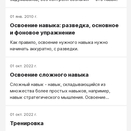
01 янв. 2010 г.
Освоение навыка: разведка, основное
и фоновое упражнение
Как правило, освоение нужного навыка нужно
начинать аккуратно, с разведки.
01 окт. 2022 г.
Освоение сложного навыка
Сложный навык - навык, складывающийся из
множества более простых навыков, например,
навык стратегического мышления. Освоение
сложного навыка требует некоторых дополнений. А
именно, умение не напрягаться при трудностях
01 окт. 2022 г.
(держать расслабление), освоенность упражнения
Тренировка
"Ошибочка", привычка раскладывать сложную
задачу на более мелкие↑ и хвалить себя за мелкие