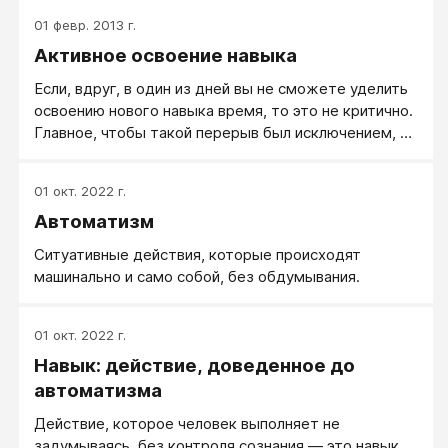
01 февр. 2013 г.
Активное освоение навыка
Если, вдруг, в один из дней вы не сможете уделить
освоению нового навыка время, то это не критично.
Главное, чтобы такой перерыв был исключением, а
не правилом. Иначе процесс освоения может
сильно замедлиться или совсем сойти на нет.
01 окт. 2022 г.
Помните, что, частые однодневные перерывы или
Автоматизм
длительное отсутствие работы сильно отбрасывает
вас назад, удлиняет время освоения навыка.
Ситуативные действия, которые происходят
Поэтому заранее настройтесь на хороший, бодрый
машинально и само собой, без обдумывания.
интенсив!
01 окт. 2022 г.
Навык: действие, доведенное до
автоматизма
Действие, которое человек выполняет не
задумываясь, без контроля сознания — это навык.