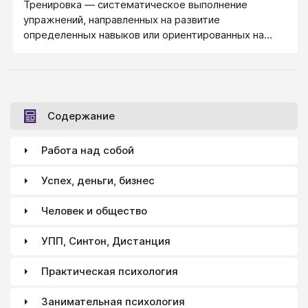
Тренировка ― систематическое выполнение
достижения. Некоторым неожиданно важным
упражнений, направленных на развитие
оказывается упражнение "Тотальное ДА",
определенных навыков или ориентированных на
снимающее негативизм перед Надо и
поддержание уже имеющихся умений на высоком
бессознательный импульс "Раз надо, то я не могу,
уровне.
не хочу и не буду".
Содержание
Работа над собой
Успех, деньги, бизнес
Человек и общество
УПП, Синтон, Дистанция
Практическая психология
Занимательная психология