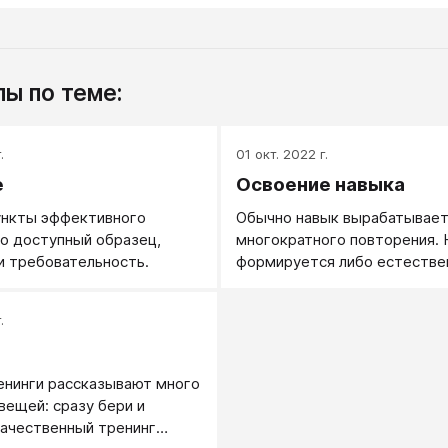
ы по теме:
.
01 окт. 2022 г.
е
Освоение навыка
ункты эффективного
Обычно навык вырабатывает
то доступный образец,
многократного повторения. 
и требовательность.
формируется либо естествен
через специальную трениров
случае тренировки освоение
.
почти всегда предполагает т
енинги рассказывают много
вещей: сразу бери и
Качественный тренинг