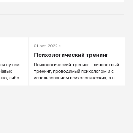
01 окт. 2022 г.
Психологический тренинг
ся путем
Психологический тренинг - личностный
Навык
тренинг, проводимый психологом и с
но, либо
использованием психологических, а не
ку. В
эзотерических и мистических понятий и
 навыка
категорий.
ри стадии: