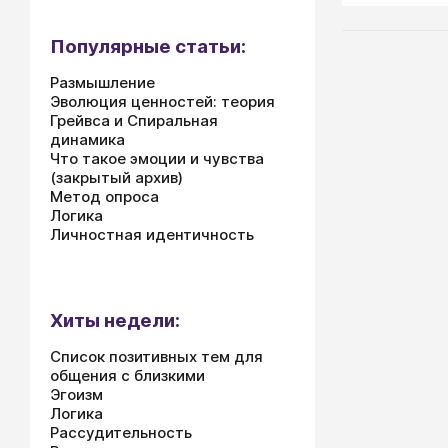
прекрасно м
уходят воо
Популярные статьи:
им хочется ж
хочется про
Размышление
узнали и ув
Эволюция ценностей: теория
Грейвса и Спиральная
динамика
Что такое эмоции и чувства
(закрытый архив)
Метод опроса
Логика
Личностная идентичность
Хиты недели:
Список позитивных тем для
общения с близкими
Эгоизм
Логика
Рассудительность