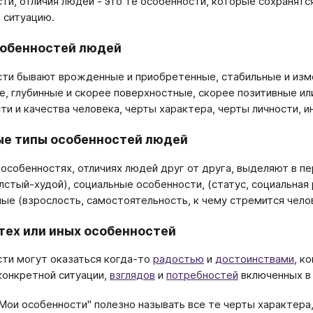
ти, отличия людей - это те особенности, которые сохранятс
в ситуацию.
собенностей людей
ти бывают врожденные и приобретенные, стабильные и изме
е, глубинные и скорее поверхностные, скорее позитивные и
ти и качества человека, черты характера, черты личности, ин
е типы особенностей людей
 особенностях, отличиях людей друг от друга, выделяют в п
олстый-худой), социальные особенности, (статус, социальная
ные (взрослость, самостоятельность, к чему стремится чело
тех или иных особенностей
ти могут оказаться когда-то
радостью
и
достоинствами
, к
конкретной ситуации,
взглядов
и
потребностей
включенных в 
Мои особенности" полезно называть все те черты характера