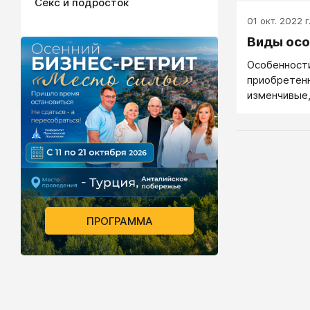
Секс и подросток
01 окт. 2022 г
Виды ос
Особенност
приобретенн
изменчивые,
поведение) 
скорее пове
позитивные
ПРОГРАММА