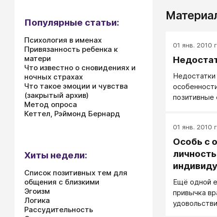
Материал
Популярные статьи:
Психология в именах
01 янв. 2010 г
Привязанность ребенка к
матери
Недостат
Что известно о сновидениях и
Недостатки
ночных страхах
Что такое эмоции и чувства
особенности
(закрытый архив)
позитивные 
Метод опроса
Кеттел, Рэймонд Бернард
01 янв. 2010 г
Особь с 
личность
Хиты недели:
индивид
Список позитивных тем для
Ещё одной 
общения с близкими
Эгоизм
привычка вр
Логика
удовольстви
Рассудительность
повода.