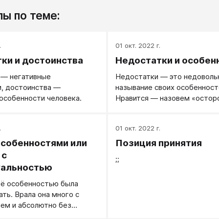
ы по теме:
.
01 окт. 2022 г.
ки и достоинства
Недостатки и особен
 — негативные
Недостатки — это недоволь
, достоинства —
называние своих особенност
особенности человека.
Нравится — назовем «осто
человек», не нравится — «тр
Недостатки — это просто о
.
01 окт. 2022 г.
не к месту. Когда нужен «в
человек, не склонный прини
особенностями или
Позиция принятия
импульсивные решения», вас 
 с
;;
другой ситуации вы с этими 
уальностью
особенностями будете — «
её особенностью была
обыкновенный».
ать. Врала она много с
ем и абсолютно без