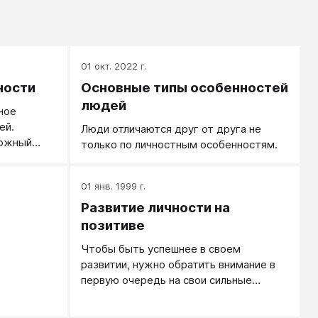
01 окт. 2022 г.
ности
Основные типы особенностей
людей
ное
ей.
Люди отличаются друг от друга не
рожный
только по личностным особенностям.
усливый».
собенности
01 янв. 1999 г.
думчивый
мать
Развитие личности на
ценят, в
позитиве
же
Чтобы быть успешнее в своем
тормоз
развитии, нужно обратить внимание в
первую очередь на свои сильные
качества.