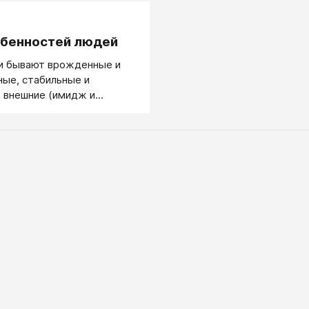
.
обенностей людей
и бывают врожденные и
ые, стабильные и
 внешние (имидж и
и внутренние, глубинные и
рхностные, скорее
 или вызывающие досаду.