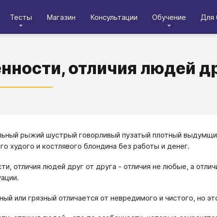
Тесты
Магазин
Консультации
Обучение
Для 
нности, отличия людей др
ьный рыжий шустрый говорливый пузатый плотный выдумщик
го худого и костлявого блондина без работы и денег.
ти, отличия людей друг от друга - отличия не любые, а отл
уации.
ный или грязный отличается от невредимого и чистого, но э