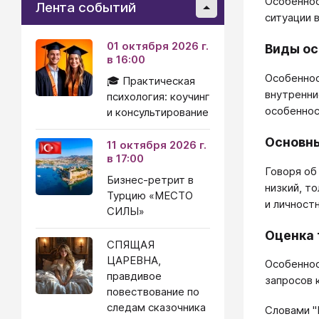
Особеннос
Лента событий
ситуации 
01 октября 2026 г.
Виды о
в 16:00
Особеннос
🎓 Практическая
внутренни
психология: коучинг
особеннос
и консультирование
Основны
11 октября 2026 г.
в 17:00
Говоря об
Бизнес-ретрит в
низкий, т
Турцию «МЕСТО
и личност
СИЛЫ»
Оценка 
СПЯЩАЯ
ЦАРЕВНА,
Особеннос
правдивое
запросов 
повествование по
следам сказочника
Словами "