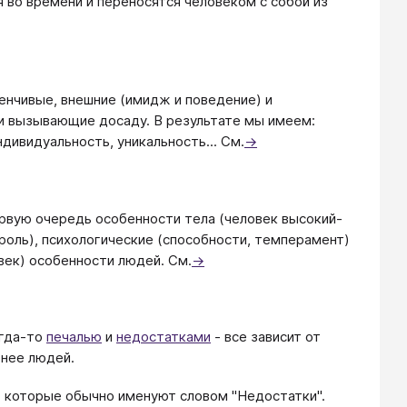
я во времени и переносятся человеком с собой из
нчивые, внешние (имидж и поведение) и
ли вызывающие досаду. В результате мы имеем:
дивидуальность, уникальность... См.
→
ервую очередь особенности тела (человек высокий-
 роль), психологические (способности, темперамент)
век) особенности людей. См.
→
огда-то
печалью
и
недостатками
- все зависит от
нее людей.
, которые обычно именуют словом "Недостатки".