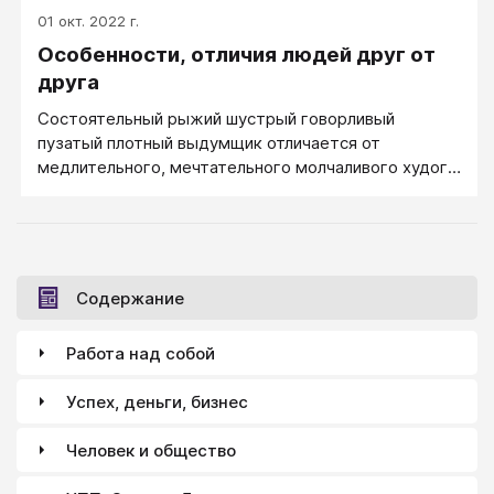
01 окт. 2022 г.
Особенности, отличия людей друг от
друга
Состоятельный рыжий шустрый говорливый
пузатый плотный выдумщик отличается от
медлительного, мечтательного молчаливого худого
и костлявого блондина без работы и денег.
Особенности, отличия людей друг от друга -
отличия не любые, а отличия стабильные, не
меняющиеся каждую минуту и в новой ситуации.
Раненый или грязный отличается от невредимого и
Содержание
чистого, но это временные, ситуативные,
проходящие отличия. Особенности, отличия людей -
Работа над собой
это те особенности, которые сохранятся во
времени и переносятся человеком с собой из
Успех, деньги, бизнес
ситуации в ситуацию.
Человек и общество