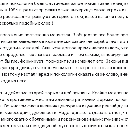
ды в психологии были фактически запретными такие темы, к
ак в 1984 г. редактор решительно вычеркнул слово «грех» из
е рассказал «страшную» историю о том, какой нагоняй получи
несколько подобных слов.)
 положение постепенно меняется. В обществе все более зре
 никакие выверенные юридически законы не заработают до те
я отдельных людей. Слишком долгое время насаждалось, что 
е определяет сознание», забывая и, тем самым, игнорируя си
т бытие, формирует, тормозит или изменяет его. Законы и д
 культура движутся в конечном итоге скоростью шага конкр
 Поэтому настал черед и психологии сказать свое слово, вн
хода из него.
ь и действие второй тормозящей причины. Крайне медленно
о, в противовес жестким административным формам появля
в. Во многом снята внешняя цензура на изучение реалий души
и, милосердия, духовности. Надо, однако, отдавать отчет, 
 многократно оболганными и переименованными: гуманизм ст
ждествляться с медициной, духовность пониматься как посе