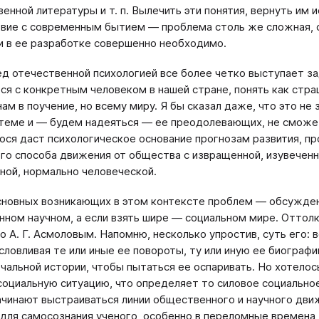
енной литературы и т. п. Вылечить эти понятия, вернуть им 
вие с современным бытием — проблема столь же сложная, ск
и в ее разработке совершенно необходимо.
ед отечественной психологией все более четко выступает з
ся с конкретным человеком в нашей стране, понять как стра
ам в поучение, но всему миру. Я бы сказал даже, что это не 
стеме и — будем надеяться — ее преодолевающих, не сможет
ося даст психологическое основание прогнозам развития, пр
го способа движения от общества с извращенной, изувеченн
ной, нормально человеческой.
сновных возникающих в этом контексте проблем — обсужден
нном научном, а если взять шире — социальном мире. Оттолк
о А. Г. Асмоловым. Напомню, несколько упростив, суть его: 
условливая те или иные ее повороты, ту или иную ее биогр
ечальной истории, чтобы пытаться ее оспаривать. Но хотелос
оциальную ситуацию, что определяет то силовое социальное
ачинают выстраиваться линии общественного и научного движ
для самосознания ученого, особенно в переломные времена, 