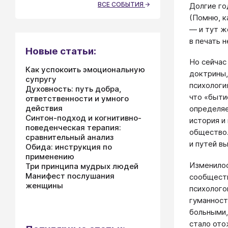
ВСЕ СОБЫТИЯ
Долгие го
(Помню, к
— и тут ж
в печать 
Новые статьи:
Но сейчас
Как успокоить эмоциональную
доктрины,
супругу
психологи
Духовность: путь добра,
что «быти
ответственности и умного
действия
определяе
Синтон-подход и когнитивно-
история и
поведенческая терапия:
общество.
сравнительный анализ
и путей вы
Обида: инструкция по
применению
Изменилос
Три принципа мудрых людей
Манифест послушания
сообществ
женщины
психолого
гуманност
больными,
стало ото