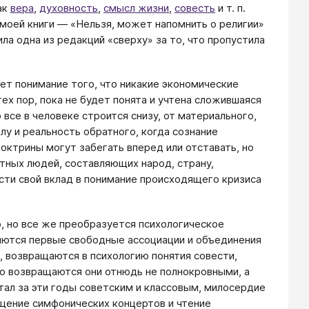
ак
вера
,
духовность
,
смысл жизни
,
совесть
и т. п.
 моей книги — «Нельзя, может напомнить о религии»
ла одна из редакций «сверху» за то, что пропустила
ет понимание того, что никакие экономические
х пор, пока не будет понята и учтена сложившаяся
все в человеке строится снизу, от материального,
лу и реальность обратного, когда сознание
октрины могут забегать вперед или отставать, но
етных людей, составляющих народ, страну,
ести свой вклад в понимание происходящего кризиса
, но все же преобразуется психологическое
ются первые свободные ассоциации и объединения
, возвращаются в психологию понятия совести,
что возвращаются они отнюдь не полнокровными, а
ал за эти годы советским и классовым, милосердие
щение симфонических концертов и чтение