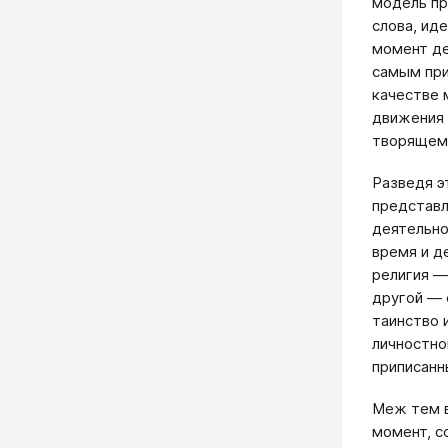
модель пр
слова, иде
момент де
самым при
качестве 
движения 
творящем
Разведя э
представл
деятельно
время и д
религия —
другой — 
таинство 
личностно
приписанн
Меж тем в
момент, с