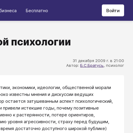
бизнеса
Бесплатно
Войти
ой психологии
31 декабря 2009 г. в 21:00
Автор:
Б.С.Братусь
, психолог
тики, экономики, идеологии, общественной морали
роко известны мнения и дискуссии ведущих
пор остается затушеванным аспект психологический,
ти привели истекшие годы, почему позитивные
енно к растерянности, потере ориентиров,
нию уровня агрессивности, страху перед будущим,
е время достаточно доступного широкой публике)