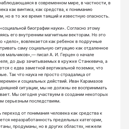
наблюдающаяся в современном мире, в частности, в
ека как винтика, как средства, к пониманию
и, но в то же время таящий и известную опасность.
 «социальной биографии науки». Согласно этому
няясь его внутренним магнитным векторам. Но это
то «дело», вовлекается как ребенок в подручные
тривать саму социальную ситуацию как отдаленное
ров мальчиков»,— писал А. И. Герцен о начале
геля, до дыр зачитываемых в кружке Станкевича, а
ется с едва заметной вертикальной поземки, что
ые. Так что наука не просто страдалица от
перемен и социальных действий. Иван Карамазов
годняшней ситуации, мы не должны ее воспринимать
ывает. Мы сегодня участвуем в создании некоторых
мым серьезным последствиям.
 переход от понимания человека как средства к
яется неразработанность предельных категории,
отаны, продуманы, но в других областях, нежели