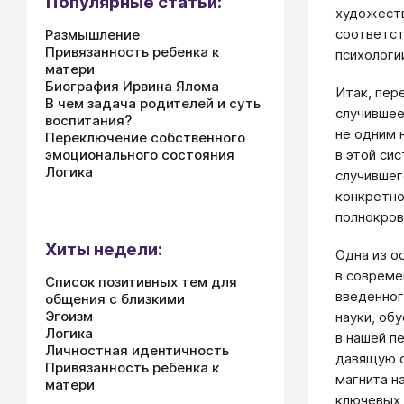
Популярные статьи:
художеств
соответст
Размышление
Привязанность ребенка к
психологи
матери
Биография Ирвина Ялома
Итак, пер
В чем задача родителей и суть
случившее
воспитания?
не одним н
Переключение собственного
в этой си
эмоционального состояния
Логика
случившег
конкретно
полнокров
Хиты недели:
Одна из о
в совреме
Список позитивных тем для
введенног
общения с близкими
Эгоизм
науки, об
Логика
в нашей п
Личностная идентичность
давящую с
Привязанность ребенка к
магнита н
матери
ключевых 