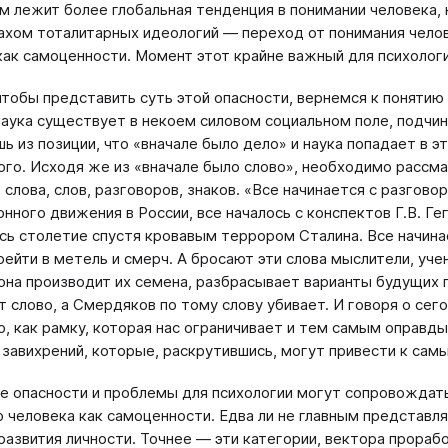
 лежит более глобальная тенденция в понимании человека, 
рахом тоталитарных идеологий — переход от понимания челов
как самоценности. Момент этот крайне важный для психологи
чтобы представить суть этой опасности, вернемся к понятию
наука существует в некоем силовом социальном поле, подчи
шь из позиции, что «вначале было дело» и наука попадает в э
го. Исходя же из «вначале было слово», необходимо рассма
слова, слов, разговоров, знаков. «Все начинается с разгово
нного движения в России, все началось с конспектов Г.В. Ге
сь столетие спустя кровавым террором Сталина. Все начина
ейти в метель и смерч. А бросают эти слова мыслители, учен
 она производит их семена, разбрасывает варианты будущих 
т слово, а Смердяков по тому слову убивает. И говоря о се
ю, как рамку, которая нас ограничивает и тем самым оправд
 завихрений, которые, раскрутившись, могут привести к са
ие опасности и проблемы для психологии могут сопровождать
 человека как самоценности. Едва ли не главным представл
развития личности. Точнее — эти категории, вектора прораб