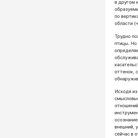
в другом 
образуемы
по вертик
области (
Трудно по
птицы. Но
определяе
обслужива
касательс
оттенок, 
обнаружив
Исходя из
смысловые
отношений
инструмен
осознание
внешний, 
сейчас в 