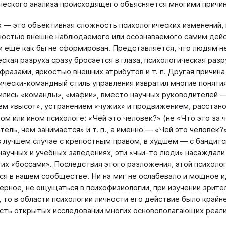
ческого анализа происходящего объясняется многими причин
 — это объективная сложность психологических изменений, и
ностью внешне наблюдаемого или осознаваемого самим дей
и еще как бы не сформирован. Представляется, что людям не
ская разруха сразу бросается в глаза, психологическая ра
фразами, яркостью внешних атрибутов и т. п. Другая причина
чески-командный стиль управления извратил многие понятия
ились «команды», «мафии», вместо научных руководителей 
м «высот», устранением «чужих» и продвижением, расстано
ом или ином психологе: «Чей это человек?» (не «Что это за ч
ель, чем занимается» и т. п., а именно — «Чей это человек?»)
в лучшем случае с крепостным правом, в худшем — с бандитс
 научных и учебных заведениях, эти «чьи-то люди» насаждали
 их «боссами». Последствия этого разложения, этой психол
ся в нашем сообществе. Ни на миг не ослабевало и мощное и
верное, не ощущаться в психофизиологии, при изучении зрите
 то в области психологии личности его действие было крайн
ть открытых исследовании многих основополагающих реали