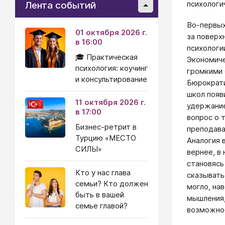
психологи
Лента событий
Во-первых
01 октября 2026 г.
за поверх
в 16:00
психологи
🎓 Практическая
Экономиче
психология: коучинг
громкими 
и консультирование
Бюрократи
школ появ
11 октября 2026 г.
удержание
в 17:00
вопрос о т
Бизнес-ретрит в
преподават
Турцию «МЕСТО
Аналогия 
СИЛЫ»
вернее, в
становясь
Кто у нас глава
сказывать
семьи? Кто должен
могло, на
быть в вашей
мышления,
семье главой?
возможнос