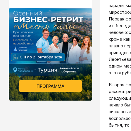
парадигма
мирострои
Первая фо
и в бесед
человекос
кроме как
плавно пе
приводных
Леонтьева
одном мес
это огруб
Вторая фо
ПРОГРАММА
рассматри
следующим
начало быт
писалось 
воспользо
бытия, то