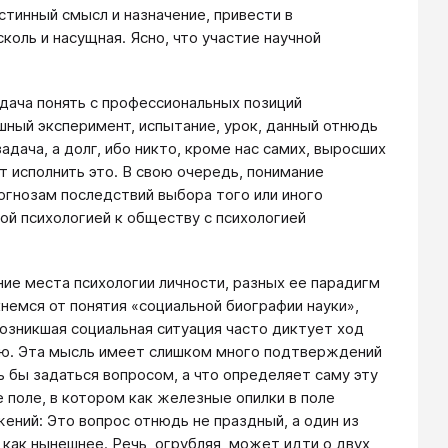
истинный смысл и назначение, привести в
оль и насущная. Ясно, что участие научной
адача понять с профессиональных позиций
шный эксперимент, испытание, урок, данный отнюдь
задача, а долг, ибо никто, кроме нас самих, выросших
 исполнить это. В свою очередь, понимание
огнозам последствий выбора того или иного
ой психологией к обществу с психологией
ие места психологии личности, разных ее парадигм
немся от понятия «социальной биографии науки»,
возникшая социальная ситуация часто диктует ход
афию. Эта мысль имеет слишком много подтверждений
ь бы задаться вопросом, а что определяет саму эту
 поле, в котором как железные опилки в поле
ений: Это вопрос отнюдь не праздный, а один из
как нынешнее. Речь, огрубляя, может идти о двух