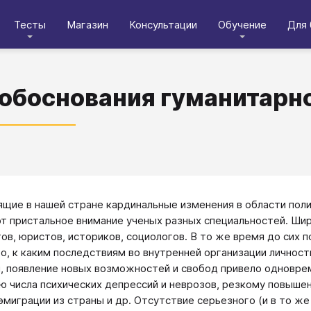
Тесты
Магазин
Консультации
Обучение
Для 
обоснования гуманитарн
щие в нашей стране кардинальные изменения в области поли
т пристальное внимание ученых разных специальностей. Ши
ов, юристов, историков, социологов. В то же время до сих 
го, к каким последствиям во внутренней организации личнос
, появление новых возможностей и свобод привело одноврем
ю числа психических депрессий и неврозов, резкому повыше
эмиграции из страны и др. Отсутствие серьезного (и в то ж