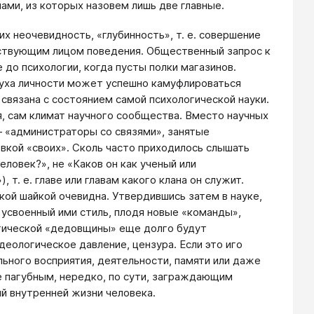
ами, из которых назовем лишь две главные.
х неочевидность, «глубинность», т. е. совершение
ствующим лицом поведения. Общественный запрос к
 до психологии, когда пусты полки магазинов.
зруха личности может успешно камуфлироваться
 связана с состоянием самой психологической науки.
, сам климат научного сообщества. Вместо научных
— «администраторы со связями», занятые
вкой «своих». Сколь часто приходилось слышать
еловек?», не «Каков он как ученый или
, т. е. главе или главам какого клана он служит.
кой шайкой очевидна. Утвердившись затем в науке,
 усвоенный ими стиль, плодя новые «команды»,
огической «дедовщины» еще долго будут
деологическое давление, цензура. Если это иго
льного восприятия, деятельности, памяти или даже
е пагубным, нередко, по сути, заграждающим
й внутренней жизни человека.