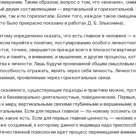
измерении. Таким образом, вопрос о том, что «вначале», сни
й двумя составляющими — вертикальной и горизонтальной. 
али, так и по горизонтали. Более того, каждое такое смеще
что было прекрасно показано в работах Д. Б. Эльконина).
этому определенно сказать, что есть главное в человеке — к
 если перейти к понятию, постулированию особого личностно
тся, точнее, свершается прежде всего в плоскости вертик
ть и память, и внимание, и мышление, и другие процессы, к
тва к личности. Лишь будучи пронизанной общим смысловым
способность отражать, являть через себя личность. Личност
аемая, проявляемая через горизонтальные связи.
 сказанного, существующие подходы и практики можно, пусть
 и бихевиорально-деятельностные, поведенческие. Первые
 к миру, вертикальными связями глубинными и вершинными; 
тальными. Если для первых главное — по-новому осознать се
м, какое есть. Если для первых главная ценность — человек 
уже созданный, к которому данного индивида надо приспособ
отечественной психологии идет процесс перемещения внимани