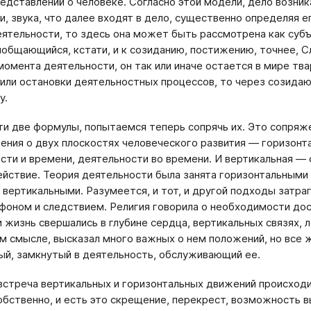
едставлений о человеке. Согласно этой модели, дело возник
и, звука, что далее входят в дело, существенно определяя ег
ятельности, то здесь она может быть рассмотрена как суб
общающийся, кстати, и к созиданию, постижению, точнее, С
момента деятельности, он так или иначе остается в мире т
или остановки деятельностных процессов, то через созида
у.
ти две формулы, попытаемся теперь сопрячь их. Это сопря
ения о двух плоскостях человеческого развития — горизонт
сти и времени, деятельности во времени. И вертикальная —
ействие. Теория деятельности была занята горизонтальными 
 вертикальными. Разумеется, и тот, и другой подходы затраги
фоном и следствием. Религия говорила о необходимости дос
и жизнь свершались в глубине сердца, вертикальных связях, л
м смысле, высказал много важных о нем положений, но все ж
ый, замкнутый в деятельность, обслуживающий ее.
стреча вертикальных и горизонтальных движений происход
обственно, и есть это скрещение, перекрест, возможность вы