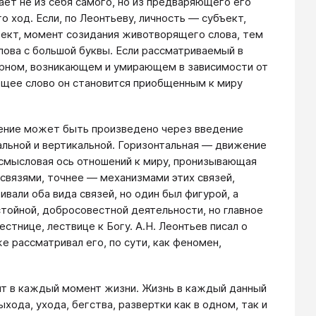
ает не из себя самого, но из предваряющего его
о ход. Если, по Леонтьеву, личность — субъект,
ъект, момент созидания животворящего слова, тем
лова с большой буквы. Если рассматриваемый в
варном, возникающем и умирающем в зависимости от
ющее слово он становится приобщенным к миру
жение может быть произведено через введение
альной и вертикальной. Горизонтальная — движение
 смысловая ось отношений к миру, пронизывающая
связями, точнее — механизмами этих связей,
вали оба вида связей, но один был фигурой, а
тойной, добросовестной деятельности, но главное
естнице, лествице к Богу. А.Н. Леонтьев писал о
е рассматривал его, по сути, как феномен,
ит в каждый момент жизни. Жизнь в каждый данный
хода, ухода, бегства, развертки как в одном, так и