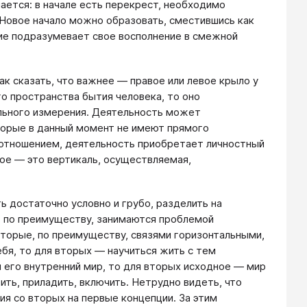
мается: в начале есть перекрест, необходимо
Новое начало можно образовать, сместившись как
ние подразумевает свое восполнение в смежной
ак сказать, что важнее — правое или левое крыло у
го пространства бытия человека, то оно
ального измерения. Деятельность может
оторые в данный момент не имеют прямого
 отношением, деятельность приобретает личностный
ное — это вертикаль, осуществляемая,
 достаточно условно и грубо, разделить на
, по преимуществу, занимаются проблемой
вторые, по преимуществу, связями горизонтальными,
бя, то для вторых — научиться жить с тем
и его внутренний мир, то для вторых исходное — мир
ить, приладить, включить. Нетрудно видеть, что
я со вторых на первые концепции. За этим