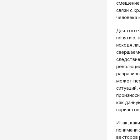
смещением
связи с к
человека 
Для того 
понятию, 
исходя ли
свершаемо
следствие 
революцио
разразило
может пер
ситуаций,
произноси
как данну
вариантов
Итак, как
пониманию
векторов 