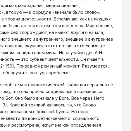
радигмах мироздания, миросозидания,
», вторую — к формуле «вначале было слово».
в теории деятельности. Вспоминаю, как на лекциях
чале было дело и в этом-то и все дело». Мироздание,
сами себя порождают, не имеют другого начала,
нного внешнего и внутреннего, внешнее и внутреннее
к попадал, окунался в этот поток, в это сонмище
тником, созидателем мира. Не случайно для А.Н.
ичность — это субъект деятельности. Он пишет в
2; 159]. Приводной ременный момент. Разумеется,
ь, обнаружить контуры проблемы.
ак вообще материалистической традиции серьезно не
ому, что она прочно соединялась в сознании со
 Бог. Оно было в начале у Бога. Все через Него
1—3). Красной тряпкой являлось то, что Слово
же написанном с большой буквы. Но если
 низвести до конкретно-земного, социального
квы и рассмотрена, испытана как определенная