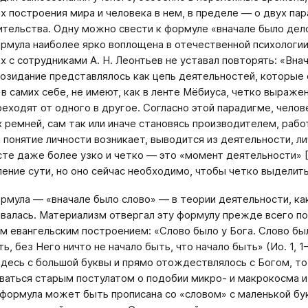
х построения мира и человека в нем, в пределе — о двух па
тельства. Одну можно свести к формуле «вначале было дело
рмула наиболее ярко воплощена в отечественной психологии 
ах с сотрудниками А. Н. Леонтьев не уставал повторять: «Вна
озидание представлялось как цепь деятельностей, которые 
 в самих себе, не имеют, как в ленте Мёбиуса, четко выраже
реходят от одного в другое. Согласно этой парадигме, челове
 ремней, сам так или иначе становясь производителем, рабо
 понятие личности возникает, выводится из деятельности, л
те даже более узко и четко — это «момент деятельности» [
ление сути, но оно сейчас необходимо, чтобы четко выделит
рмула — «вначале было слово» — в теории деятельности, к
валась. Материализм отвергал эту формулу прежде всего пот
 евангельским построением: «Слово было у Бога. Слово было
ь, без Него ничто не начало быть, что начало быть» (Ио. 1, 
здесь с большой буквы и прямо отождествлялось с Богом, то
ваться старым постулатом о подобии микро- и макрокосма и
 формула может быть прописана со «словом» с маленькой бу