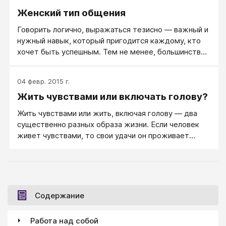
Женский тип общения
Говорить логично, выражаться тезисно — важный и
нужный навык, который пригодится каждому, кто
хочет быть успешным. Тем не менее, большинство
людей общаются не идеально логично. В частности,
женщины овладели особенной логикой в процессе
04 февр. 2015 г.
эволюции и продолжают совершенствовать этот
Жить чувствами или включать голову?
тип мышления, и что-то полезное в этом есть.
Жить чувствами или жить, включая голову — два
существенно разных образа жизни. Если человек
живет чувствами, то свои удачи он проживает
через свои чувства — через чувство радости,
легкости и энтузиазм.
Содержание
Работа над собой