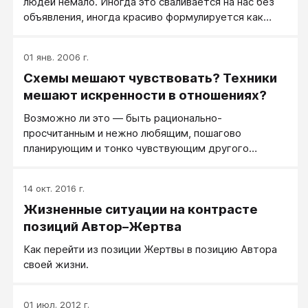
людей немало. Иногда это сваливается на нас без
объявления, иногда красиво формулируется как
"Хочу попросить совета (или помощи)", когда-то
говорится открыто "Хочу пожаловаться на жизнь...".
01 янв. 2006 г.
Четкого списка адекватных и неадекватных
Схемы мешают чувствовать? Техники
реакций на жалобы и жалующегося - нет и,
наверные, быть не может.
мешают искренности в отношениях?
Возможно ли это — быть рационально-
просчитанным и нежно любящим, пошагово
планирующим и тонко чувствующим другого
человека? Нет ли в этом неискренности?
14 окт. 2016 г.
Жизненные ситуации на контрасте
позиций Автор–Жертва
Как перейти из позиции Жертвы в позицию Автора
своей жизни.
01 июл. 2012 г.