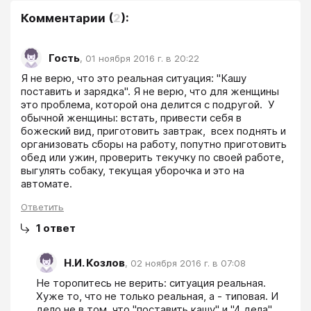
Комментарии
(
2
):
Гость
,
01 ноября 2016 г. в 20:22
Я не верю, что это реальная ситуация: "Кашу 
поставить и зарядка". Я не верю, что для женщины 
это проблема, которой она делится с подругой.  У 
обычной женщины: встать, привести себя в 
божеский вид, приготовить завтрак,  всех поднять и 
организовать сборы на работу, попутно приготовить 
обед или ужин, проверить текучку по своей работе, 
выгулять собаку, текущая уборочка и это на 
автомате. 
Ответить
1
ответ
Н.И. Козлов
,
02 ноября 2016 г. в 07:08
Не торопитесь не верить: ситуация реальная. 
Хуже то, что не только реальная, а - типовая. И 
дело не в том, что "поставить кашу" и "4 дела" 