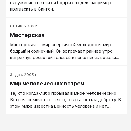
окружение светлых и бодрых людей, например
пригласить в Синтон.
01 янв. 2006 г.
Мастерская
Мастерская — мир энергичной молодости, мир
бодрый и солнечный. Он встречает раннее утро,
встряхнув росистой головой и наполняясь веселым
гомоном. Уже гудят Подмастерья, осваивая новое
дело, Мастера принимаются за свою работу, и
31 дек. 2005 г.
скоро заготовки в руках Мастера превращаются в
Мир человеческих встреч
Шедевры… Каждый день мир становится чуть
краше, чуть теплее. То, что вчера было мечтой –
Те, кто когда-либо побывал в мире Человеческих
сегодня оказывается реальностью. В этом мире
Встреч, помнят его тепло, открытость и доброту. В
много счастья, звонких песен.
этом мире известна ценность человека и нет
ценности выше его. В нем Дальний человек
становится Близким, как только ты подошел к нему.
Ты подошел к нему — и он стал тебе Близким. Ты