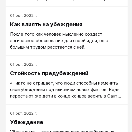
введении к этой главе, такое изменение называется
интернализацией.
01 окт. 2022 г.
Как влиять на убеждения
После того как человек мысленно создаст
логическое обоснование для своей идеи, он с
большим трудом расстается с ней.
01 окт. 2022 г.
Стойкость предубеждений
«Никто не отрицает, что люди способны изменить
свои убеждения под влиянием новых фактов. Ведь
перестают же дети в конце концов верить в Санта-
Клауса. Мы лишь считаем, что подобные изменения,
как правило, происходят очень медленно и что
01 окт. 2022 г.
нередко для изменения убеждения нужны более
Убеждение
веские доказательства, чем для его создания. Ли
Росс, Марк Леппер, 1980»
Убеждение — это направленное воздействие на