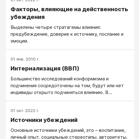
Факторы, влияющие на действенность
убеждения
Выделены четыре стратагемы влияния:
предубеждение, доверие к источнику, послание и
эмоции.
01 янв. 2010 г.
Интернализация (ВВП)
Большинство исследований конформизма и
подчинения сосредоточены на том, будут или нет
индивиды открыто подчиняться влиянию. В
повседневной жизни, однако, те, кто старается
повлиять на нас, обычно хотят изменить наши
01 окт. 2022 г.
собственные установки, а не просто наше
Источники убеждений
публичное поведение, с тем чтобы добиться
изменений, которые будут сохранены и тогда, когда
Основные источники убеждений, это – воспитание,
они уже уйдут со сцены. Как мы отмечали во
личный опыт, социальные стереотипы, авторитеты.