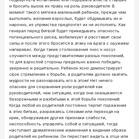
и бросить вызов их праву на роль руководителя. В
момент такого мятежа маленький ребенок, прежде чем
выполнить желания взрослых, будет обдумывать их и
нарочно, из упрямства предпочтет их не исполнять. Как
генерал перед битвой будет прикидывать опасность
потенциального риска, мобилизует и расставит свои
силы и после этого бросится в атаку на врага с оружием
наперевес. Когда такие столкновения «нос к носу»
случаются между представителями разных поколений,
то для взрослой стороны предельно важно победить
уверенно и решительно. Ребенок ясно демонстрирует
свое стремление к борьбе, а родителям должно хватить
мудрости не разочаровать его в этом! Нет ничего
опаснее для сохранения роли родителей как
руководителей, чем ситуации, когда они оказываются
безоружными и разбитыми в этой борьбе поколений.
Когда любой из родителей постоянно терпит поражения
в этих битвах, разражаясь слезами или переходя на
крик, обнаруживая другие признаки слабости,
неспособность управлять собой и ситуацией, тогда
наступают драматические изменения в видении образа
родителей их ребенком. Он перестает видеть в отце или