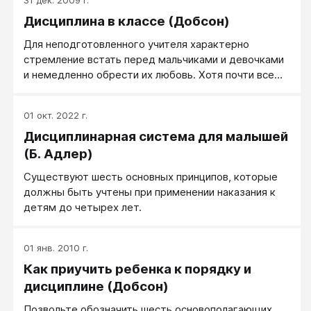
Дисциплина в классе (Добсон)
​​Для неподготовленного учителя характерно
стремление встать перед мальчиками и девочками
и немедленно обрести их любовь. Хотя почти все
хорошие учителя хотят, чтобы в классе их любили,
некоторые становятся чрезмерно зависимыми от
01 окт. 2022 г.
того, как к ним относятся дети. В первый день
Дисциплинарная система для малышей
нового учебного года в сентябре новая учительница
мисс Пич проводит с учениками небольшую беседу,
(Б. Адлер)
главный смысл которой заключается в
Существуют шесть основных принципов, которые
следующем...
должны быть учтены при применении наказания к
детям до четырех лет.
01 янв. 2010 г.
Как приучить ребенка к порядку и
дисциплине (Добсон)
Позвольте обозначить шесть основополагающих