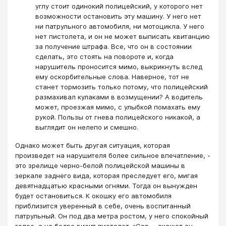
углу стоит одинокий полицейский, у которого нет
возможности остановить эту машину. У него нет
ни патрульного автомобиля, ни мотоцикла. У него
нет пистолета, и он не может выписать квитанцию
за получение штрафа. Все, что он в состоянии
сделать, это стоять на повороте и, когда
нарушитель проносится мимо, выкрикнуть вслед
ему оскорбительные слова. Наверное, тот не
станет тормозить только потому, что полицейский
размахивал кулаками в возмущении? А водитель
может, проезжая мимо, с улыбкой помахать ему
рукой. Пользы от гнева полицейского никакой, а
выглядит он нелепо и смешно.
Однако может быть другая ситуация, которая
произведет на нарушителя более сильное впечатление, -
это зрелище черно-белой полицейской машины в
зеркале заднего вида, которая преследует его, мигая
девятнадцатью красными огнями. Тогда он вынужден
будет остановиться. К окошку его автомобиля
приблизится уверенный в себе, очень воспитанный
патрульный. Он под два метра ростом, у него спокойный
голос, а на бедре висит пистолет. «Сэр, - скажет он