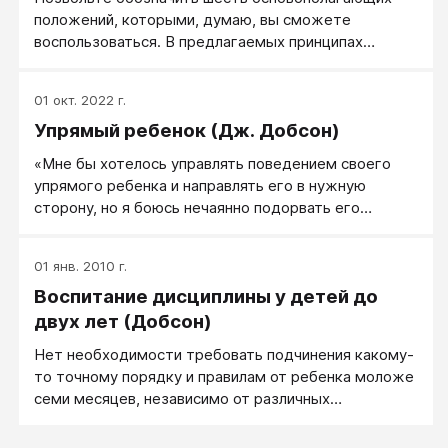
положений, которыми, думаю, вы сможете
воспользоваться. В предлагаемых принципах
выражена сущность моих взглядов (автор статьи
Дж. Добсон) на порядок и дисциплину, а также на
01 окт. 2022 г.
наказания за их нарушения.
Упрямый ребенок (Дж. Добсон)
«Мне бы хотелось управлять поведением своего
упрямого ребенка и направлять его в нужную
сторону, но я боюсь нечаянно подорвать его
духовные силы и нанести вред формированию его
чувств. Как поступать с ребенком, когда он плохо
01 янв. 2010 г.
себя ведет, чтобы не навредить его
Воспитание дисциплины у детей до
самосознанию?»
двух лет (Добсон)
Нет необходимости требовать подчинения какому-
то точному порядку и правилам от ребенка моложе
семи месяцев, независимо от различных
обстоятельств и его поведения.