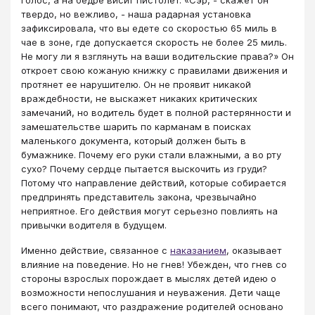
твердо, но вежливо, - наша радарная установка
зафиксировала, что вы едете со скоростью 65 миль в
чае в зоне, где допускается скорость не более 25 миль.
Не могу ли я взглянуть на ваши водительские права?» Он
откроет свою кожаную книжку с правилами движения и
протянет ее нарушителю. Он не проявит никакой
враждебности, не выскажет никаких критических
замечаний, но водитель будет в полной растерянности и
замешательстве шарить по карманам в поисках
маленького документа, который должен быть в
бумажнике. Почему его руки стали влажными, а во рту
сухо? Почему сердце пытается выскочить из груди?
Потому что направление действий, которые собирается
предпринять представитель закона, чрезвычайно
неприятное. Его действия могут серьезно повлиять на
привычки водителя в будущем.
Именно действие, связанное с
наказанием
, оказывает
влияние на поведение. Но не гнев! Убежден, что гнев со
стороны взрослых порождает в мыслях детей идею о
возможности непослушания и неуважения. Дети чаще
всего понимают, что раздражение родителей основано