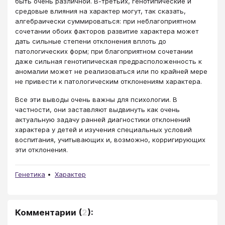
быть очень различной. В-третьих, генотипические и
средовые влияния на характер могут, так сказать,
алгебраически суммироваться: при неблагоприятном
сочетании обоих факторов развитие характера может
дать сильные степени отклонения вплоть до
патологических форм; при благоприятном сочетании
даже сильная генотипическая предрасположенность к
аномалии может не реализоваться или по крайней мере
не привести к патологическим отклонениям характера.
Все эти выводы очень важны для психологии. В
частности, они заставляют выдвинуть как очень
актуальную задачу ранней диагностики отклонений
характера у детей и изучения специальных условий
воспитания, учитывающих и, возможно, корригирующих
эти отклонения.
Генетика
Характер
Комментарии
(
2
):