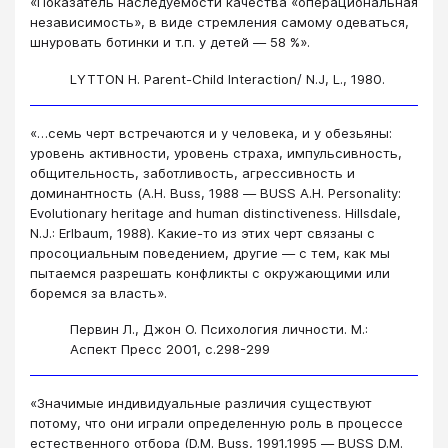
«Показатель наследуемости качества «операциональная
независимость», в виде стремления самому одеваться,
шнуровать ботинки и т.п. у детей ― 58 %».
LYTTON H. Parent-Child Interaction/ N.J, L., 1980.
«…семь черт встречаются и у человека, и у обезьяны:
уровень активности, уровень страха, импульсивность,
общительность, заботливость, агрессивность и
доминантность (A.H. Buss, 1988 ― BUSS A.H. Personality:
Evolutionary heritage and human distinctiveness. Hillsdale,
N.J.: Erlbaum, 1988). Какие-то из этих черт связаны с
просоциальным поведением, другие ― с тем, как мы
пытаемся разрешать конфликты с окружающими или
боремся за власть».
Первин Л., Джон О. Психология личности. М.:
Аспект Пресс 2001, с.298-299
«Значимые индивидуальные различия существуют
потому, что они играли определенную роль в процессе
естественного отбора (D.M. Buss, 1991,1995 ― BUSS D.M.