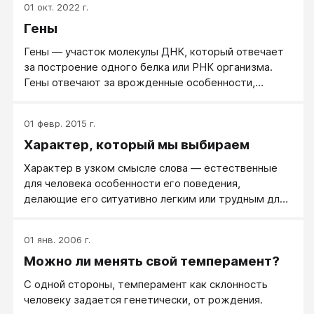
01 окт. 2022 г.
Гены
Гены — участок молекулы ДНК, который отвечает
за построение одного белка или РНК организма.
Гены отвечают за врожденные особенности,
психотип и здоровье ребенка. Гены передают
программы в большей степени не следующему
01 февр. 2015 г.
поколению, а через поколение, то есть ваши гены
Характер, который мы выбираем
будут не у ваших детей, а у ваших внуков. А у ваших
детей - гены ваших родителей.
Характер в узком смысле слова — естественные
для человека особенности его поведения,
делающие его ситуативно легким или трудным для
других.
01 янв. 2006 г.
Можно ли менять свой темперамент?
С одной стороны, темперамент как склонность
человеку задается генетически, от рождения.