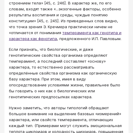
строением тела» [45, с. 246]. В характер же, по его
словам, входят также «...экзогенные факторы, особенно
результаты воспитания и среды, чуждые понятию
конституции» [45, с. 245]. Из приведенных слов видно,
что точка зрения Э. Кречмера практически ничем не
«отличается от понимания
темперамента как генотипа и
характера как фенотипа
, предложенного И.П. Павловым.
Если признать, что биологические, и даже
генотипические свойства организма определяют
темперамент, а последний составляет «основу»
характера, то естественно рассматривать
определённые свойства организма как органическую
базу характера. При этом, имея в виду
опосредствование условиями жизни, правильнее было
бы говорить о них как о биологических или
генотипических предпосылках характера.
Нужно заметить, что авторы типологий обращают
большое внимание на выделение базовых «измерений»
характера, или свойств темперамента, отличающих
каждый тип. (Примерами могут служить эмоциональная
теплота циклоидов и холодность шизоидов, повышенная