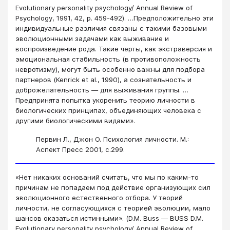
Evolutionary personality psychology/ Annual Review of
Psychology, 1991, 42, p. 459-492). …Предположительно эти
индивидуальные различия связаны с такими базовыми
эволюционными задачами как выживание и
воспроизведение рода. Такие черты, как экстраверсия и
эмоциональная стабильность (в противоположность
невротизму), могут быть особенно важны для подбора
партнеров (Kenrick et al., 1990), а сознательность и
доброжелательность ― для выживания группы. …
Предпринята попытка укоренить теорию личности в
биологических принципах, объединяющих человека с
другими биологическими видами».
Первин Л., Джон О. Психология личности. М.:
Аспект Пресс 2001, с.299.
«Нет никаких оснований считать, что мы по каким-то
причинам не попадаем под действие организующих сил
эволюционного естественного отбора. У теорий
личности, не согласующихся с теорией эволюции, мало
шансов оказаться истинными». (
D.M. Buss ― BUSS D.M.
Evolutionary personality psychology/ Annual Review of