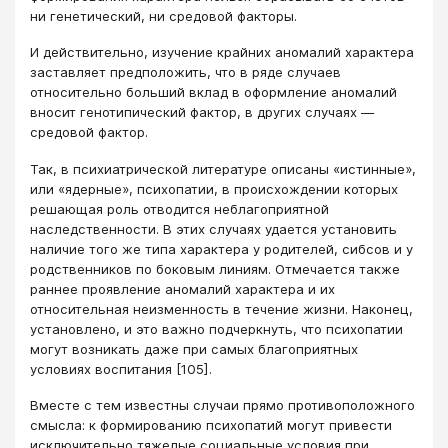
ни генетический, ни средовой факторы.
И действительно, изучение крайних аномалий характера
заставляет предположить, что в ряде случаев
относительно больший вклад в оформление аномалий
вносит генотипический фактор, в других случаях —
средовой фактор.
Так, в психиатрической литературе описаны «истинные»,
или «ядерные», психопатии, в происхождении которых
решающая роль отводится неблагоприятной
наследственности. В этих случаях удается установить
наличие того же типа характера у родителей, сибсов и у
родственников по боковым линиям. Отмечается также
раннее проявление аномалий характера и их
относительная неизменность в течение жизни. Наконец,
установлено, и это важно подчеркнуть, что психопатии
могут возникать даже при самых благоприятных
условиях воспитания [105].
Вместе с тем известны случаи прямо противоположного
смысла: к формированию психопатий могут привести
исключительно тяжелые социальные условия при