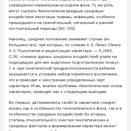
совершенно нормальном исходном фоне. Ту же роль
могут сыграть биологически вредные средовые
воздействия (мозговые травмы, инфекции), особенно
пришедшиеся на пренатальный, натальный и ранний
постнатальный периоды [40; 105].
Наконец, среднее положение занимают случаи (их
большинство), при которых, по словам А. Е. Личко (Личко
А. Е. Психопатии и акцентуации характера. ― Л.,1983,
С.19), «семена дурных средовых воздействий упали на
подходящую для них эндогенно подготовленную почву»,
т. е. при генетической предрасположенности ребенок
оказывается в условиях неблагоприятного воспитания,
что и приводит к заострению определенных черт
характера. Итак, анализ проблемы «биологических основ
характера», приводит нас к следующим выводам.
Во-первых, детерминанты свойств характера следует
искать как в особенностях генотипического фона, так и в
особенностях средовых воздействий. Во-вторых,
степень относительного участия генотипических и
средовых факторов в формировании характера может