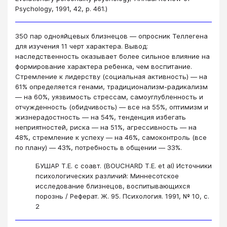
Psychology, 1991, 42, p. 461.)
350 пар однояйцевых близнецов ― опросник Теллегена
для изучения 11 черт характера. Вывод:
наследственность оказывает более сильное влияние на
формирование характера ребенка, чем воспитание.
Стремление к лидерству (социальная активность) ― на
61% определяется генами, традиционализм-радикализм
― на 60%, уязвимость стрессам, самоуглубленность и
отчужденность (обидчивость) ― все на 55%, оптимизм и
жизнерадостность ― на 54%, тенденция избегать
неприятностей, риска ― на 51%, агрессивность ― на
48%, стремление к успеху ― на 46%, самоконтроль (все
по плану) ― 43%, потребность в общении ― 33%.
БУШАР Т.Е. с соавт. (BOUCHARD T.E. et al) Источники
психологических различий: Миннесотское
исследование близнецов, воспитывающихся
порознь / Реферат. Ж. 95. Психология. 1991, № 10, с.
2