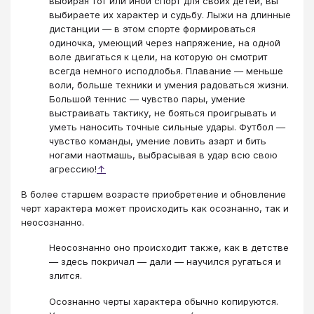
выбирая тот или иной спорт для своих детей, вы
выбираете их характер и судьбу. Лыжи на длинные
дистанции — в этом спорте формироваться
одиночка, умеющий через напряжение, на одной
воле двигаться к цели, на которую он смотрит
всегда немного исподлобья. Плавание — меньше
воли, больше техники и умения радоваться жизни.
Большой теннис — чувство пары, умение
выстраивать тактику, не бояться проигрывать и
уметь наносить точные сильные удары. Футбол —
чувство команды, умение ловить азарт и бить
ногами наотмашь, выбрасывая в удар всю свою
агрессию!
↑
В более старшем возрасте приобретение и обновление
черт характера может происходить как осознанно, так и
неосознанно.
Неосознанно оно происходит также, как в детстве
— здесь покричал — дали — научился ругаться и
злится.
Осознанно черты характера обычно копируются.