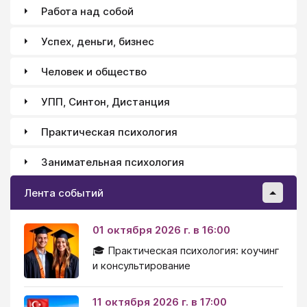
удары. Футбол, как вид спорта, это чувство
Работа над собой
команды, умение ловить азарт и бить ногами
наотмашь, выбрасывая в удар всю свою агрессию!
Успех, деньги, бизнес
Человек и общество
УПП, Синтон, Дистанция
Практическая психология
Занимательная психология
Лента событий
01 октября 2026 г. в 16:00
🎓 Практическая психология: коучинг
и консультирование
11 октября 2026 г. в 17:00