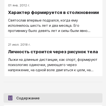
01 янв. 2012 г.
Характер формируется в столкновении
Святослав впервые подрался, когда ему
исполнилось шесть лет и два месяца. Его
противнику было девять лет и силы были явно
неравными.
21 июл. 2018 г.
Личность строится через рисунок тела
Лыжи на длинные дистанции, как спорт, формируют
психологию одиночки, умеющего через
напряжение, на одной воле двигаться к цели, на
которую он смотрит всегда немного исподлобья.
Плавание меньше развивает волю, но дает большее
внимание технике движений и дарит умения
радоваться жизни. Большой теннис — это чувство
пары, умение выстраивать тактику, не бояться
Содержание
проигрывать и уметь наносить точные сильные