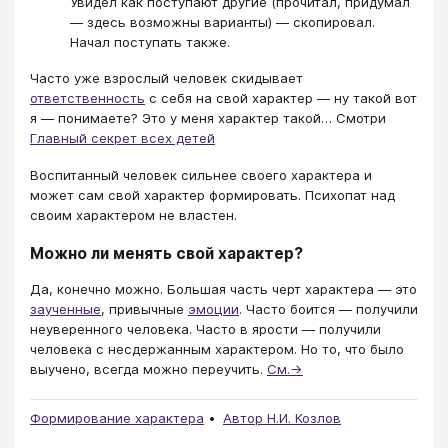
Увидел как поступают другие (прочитал, придумал
— здесь возможны варианты) — скопировал.
Начал поступать также.
Часто уже взрослый человек скидывает
ответственность
с себя на свой характер — ну такой вот
я — понимаете? Это у меня характер такой… Смотри
Главный секрет всех детей
Воспитанный человек сильнее своего характера и
может сам свой характер формировать. Психопат над
своим характером не властен.
Можно ли менять свой характер?
Да, конечно можно. Большая часть черт характера — это
заученные
, привычные
эмоции
. Часто боится — получили
неуверенного человека. Часто в ярости — получили
человека с несдержанным характером. Но то, что было
выучено, всегда можно переучить.
См.→
Формирование характера
Автор Н.И. Козлов