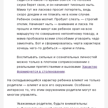
скука берет свое, и он начинает тихонько ныть.
Мама тут же ласково просит потерпеть, ведь
скоро доедем и не плакать ни в коем случае.
Ребенок снова молчит. Пробует слезть — строгий
отклик. Начинает ныть — внимание и ласка. Не
прошло и пяти минут как ребенок орал на всю
маршрутку по совершенно непонятному поводу, а
мама пробовала всеми способами уговорить чадо
замолчать. Вот и сформировалась черта характера:
хочешь чего-то добиться — кричи и плачь.
Воспитывать сильных и сознательных личностей
можно только в плотном соприкосновении с
реальными препятствиями и вызовами:
Характер
формируется в столкновении
.
На складывающийся характер ребенка влияют не только
родители — влияет и все его окружение. Особенно
интересно то, что этим окружением родители могут во
многом управлять.
Уважаемые родители, будьте внимательны: