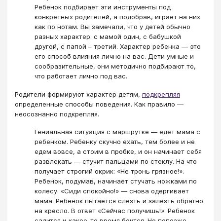
Ребенок подбирает эти инструменты под
конкретных родителей, а подобрав, играет на них
как по нотам. Вы замечали, что у детей обычно
разных характер: с мамой один, с бабушкой
другой, с папой – третий. Характер ребенка — это
его способ влияния лично на вас. Дети умные и
сообразительные, они методично подбирают то,
что работает лично под вас.
Родители формируют характер детям,
подкрепляя
определенные способы поведения. Как правило —
неосознанно подкрепляя.
Гениальная ситуация с маршрутке — едет мама с
ребенком. Ребенку скучно ехать, тем более и не
едем вовсе, а стоим в пробке, и он начинает себя
развлекать — стучит пальцами по стеклу. На что
получает строгий окрик: «Не тронь грязное!».
Ребенок, подумав, начинает стучать ножками по
колесу. «Сиди спокойно!» — снова одергивает
мама. Ребенок пытается слезть и залезть обратно
на кресло. В ответ «Сейчас получишь!». Ребенок
садится и какое-то время боится. Но попозже