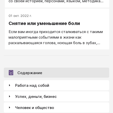
со своей историей, персонами, языком, методиками
и традициями​.
01 окт. 2022 г.
Снятие или уменьшение боли
Если вам иногда приходится сталкиваться с такими
малоприятными событиями в жизни как
раскалывающаяся голова, ноющая боль в зубах,
кровоточащие порезы, ушибы, ожоги и т.д., и вы
хотите научиться уменьшать болевые ощущения,
воспользуйтесь следующими приемами...
Содержание
Работа над собой
Успех, деньги, бизнес
Человек и общество