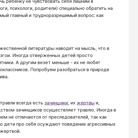
чь ребенку не чувствовать себя лишним в
оги, психологи, родители) специально обратить на
амый главный и трудноразрешимый вопрос: как
жественной литературы наводят на мысль, что в
згои. Иногда отверженных детей просто
итники. А другим везет меньше - их не любят
ноклассников. Попробуем разобраться в природе
ива.
травли всегда есть
зачинщики
, их
жертвы
и,
дством зачинщиков осуществляет травлю. Иногда в
чем не отличаются от преследователей, так как
то дети про себя осуждают поведение агрессивных
 жертвой.