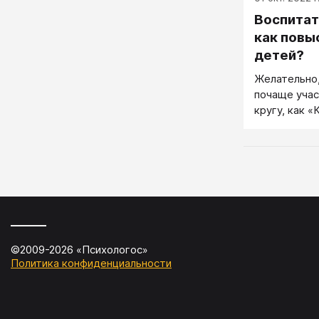
воздействов
Воспитат
сложившуюся
они раньше 
как повы
ребенку нек
детей?
него плохие
Желательно
одноклассни
почаще учас
кругу, как 
тебе...», к
много прият
окружающих,
«глазами др
©2009-
2026
«
Психологос
»
Политика конфиденциальности