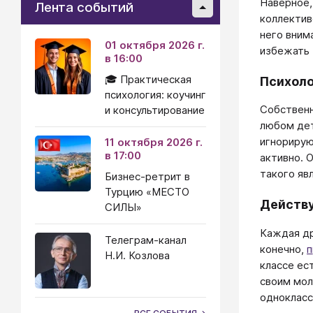
Наверное,
Лента событий
коллектив
него вним
01 октября 2026 г.
избежать 
в 16:00
🎓 Практическая
Психоло
психология: коучинг
Собственн
и консультирование
любом дет
игнорирую
11 октября 2026 г.
в 17:00
активно. 
такого яв
Бизнес-ретрит в
Турцию «МЕСТО
Действ
СИЛЫ»
Каждая др
Телеграм-канал
конечно,
п
Н.И. Козлова
классе ес
своим мол
однокласс