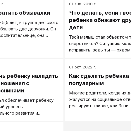
г.
01 янв. 2010 г.
ратить обзывалки
Что делать, если тво
ребенка обижают др
 5,5 лет, в группе детского
дети
обзывать две девчонки. Он
воспитательнице, она
Твой малыш стал объектом 
говорит: «Разбирайтесь
сверстников? Ситуацию мо
исправить, ведь ты ― рядом
.
01 окт. 2022 г.
чь ребенку наладить
Как сделать ребенка
ношения с
популярным
ссниками
Многие родители, когда их 
жалуются на социальное от
ья обеспечивает ребенку
реагируют так же, как Энни.
ый уровень
говорят, что быть популярны
льного развития и
так уж и важно. Но если бы о
авыки общения. Конечно,
секунду задумались и вспом
 могут прямо
.