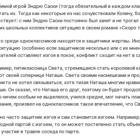
имой игрой Эндрю Саски (тогда обязательный в каждом класс
тать их. Тогда как некоторые из нас сочувствовали Колину, б
ствует: с ним Эндрю Саски постоянно был занят и не трогал 
их школьных коллективов ситуацию в своем романе «Скоро т
то среди одноклассников находятся и защитники жертвы. Ино
ситуацию (особенно если защитников несколько или с их мне
ателей оставляют изгоя в покое, конфликт сходит на нет в с
имер, пятиклассница Света, стремящаяся стать королевой к
от своей сопернице Наташе. Света своими насмешками и про
никто не хотел связываться, хотя тихая Наташа многим нрави
ши. Он сказал, что Наташа его друг, поэтому он будет прод
о ничем особым не выделялся, учился средне, мог начать пла
зания, произвел на одноклассников такое впечатление, что С
но часто защитник изгоя и сам становится изгоем. Например
 одной партой с изгоем, то он может постепенно стать объе
 участие в травле соседа по парте.