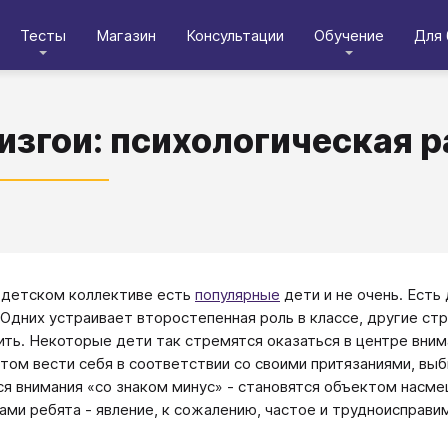
Тесты
Магазин
Консультации
Обучение
Для 
изгои: психологическая р
 детском коллективе есть
популярные
дети и не очень. Есть
 Одних устраивает второстепенная роль в классе, другие ст
ить. Некоторые дети так стремятся оказаться в центре вним
этом вести себя в соответствии со своими притязаниями, вы
я внимания «со знаком минус» - становятся объектом насмеш
ами ребята - явление, к сожалению, частое и трудноисправи