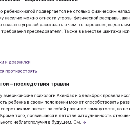
о ребенок-изгой подвергается не столько физическим напад
у насилию можно отнести угрозы физической расправы, шант
о связан с угрозой рассказать о чем-то взрослым, выдать им
 требования преследователя. Также в качестве шантажа исп
ки и дразнилки
ся противостоять
гои – последствия травли
ду американские психологи Ахенбах и Эдельброк провели исс
сть ребенка в своем положении может способствовать разви
 сверстниками влечет за собой развитие замкнутости, но не
 Кроме того, появившаяся в детстве затрудненность отноше
ьного неблагополучия в будущем. См.
→