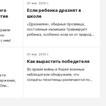
01 янв. 2010 г.
его
Если ребенка дразнят в
угие
школе
«Дразнилки», обидные прозвища,
постоянные насмешки травмируют
травли
ребенка, особенно если он от природы
жно
раним и застенчив.
 с ним!
01 янв. 2010 г.
Как вырастить победителя
Во время войны в Корее военные
наблюдатели обнаружили, что
дети
солдаты-пехотинцы различаются по
вержение,
тому, насколько часто они применяют
 Они
оружие при выполнении боевого
м вовсе не
задания в случае явной необходимости
ни на
и даже при непосредственной угрозе
нили
собственной жизни.