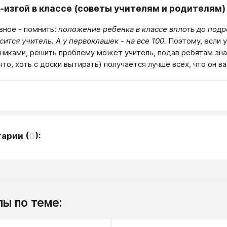
-изгой в классе (советы учителям и родителям)
вное - помнить:
положение ребенка в классе вплоть до подро
сится учитель. А у первоклашек - на все 100.
Поэтому, если 
никами, решить проблему может учитель, подав ребятам знак,
что, хоть с доски вытирать) получается лучше всех, что он в
тарии
(
0
):
ы по теме: