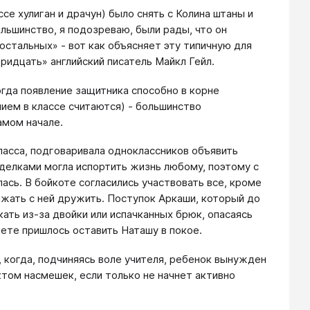
е хулиган и драчун) было снять с Колина штаны и
ольшинство, я подозреваю, были рады, что он
остальных» - вот как объясняет эту типичную для
ридцать» английский писатель Майкл Гейл.
гда появление защитника способно в корне
нием в классе считаются) - большинство
амом начале.
ласса, подговаривала одноклассников объявить
делками могла испортить жизнь любому, поэтому с
лась. В бойкоте согласились участвовать все, кроме
олжать с ней дружить. Поступок Аркаши, который до
кать из-за двойки или испачканных брюк, опасаясь
вете пришлось оставить Наташу в покое.
, когда, подчиняясь воле учителя, ребенок вынужден
ктом насмешек, если только не начнет активно