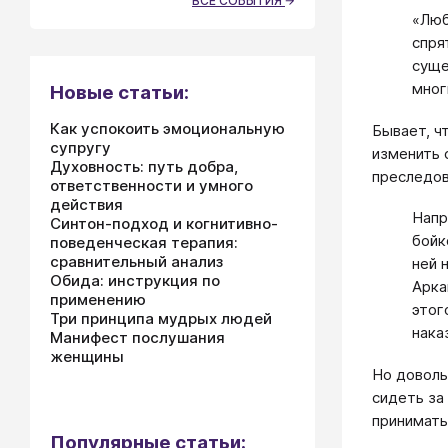
ВСЕ СОБЫТИЯ
«Люб
спря
суще
мног
Новые статьи:
Как успокоить эмоциональную
Бывает, ч
супругу
изменить 
Духовность: путь добра,
преследов
ответственности и умного
действия
Напр
Синтон-подход и когнитивно-
бойк
поведенческая терапия:
сравнительный анализ
ней 
Обида: инструкция по
Арка
применению
этог
Три принципа мудрых людей
нака
Манифест послушания
женщины
Но доволь
сидеть за
принимать
Популярные статьи: