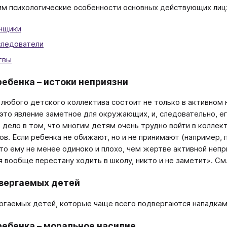
м психологические особенности основных действующих лиц
нщики
ледователи
твы
ребенка – истоки неприязни
любого детского коллектива состоит не только в активном н
- это явление заметное для окружающих, и, следовательно, е
о дело в том, что многим детям очень трудно войти в коллек
ов. Если ребенка не обижают, но и не принимают (например,
 то ему не менее одиноко и плохо, чем жертве активной непр
 вообще перестану ходить в школу, никто и не заметит». См
вергаемых детей
ргаемых детей, которые чаще всего подвергаются нападкам
ребенка – моральное насилие