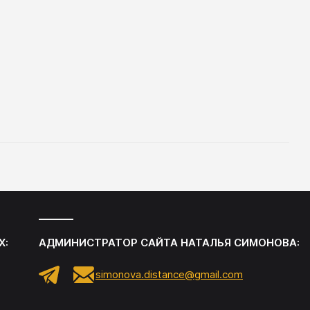
яли бы,
ются.
, и,
х важных
стичь
Х:
АДМИНИСТРАТОР САЙТА
НАТАЛЬЯ СИМОНОВА
:
simonova.distance@gmail.com