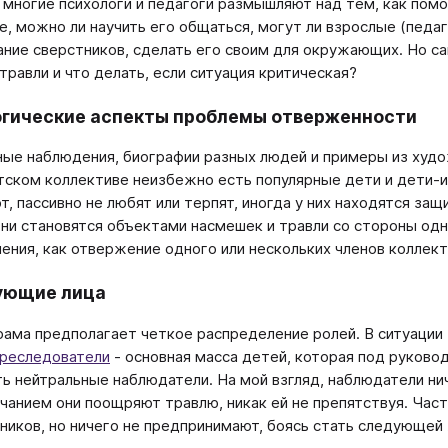
 многие психологи и педагоги размышляют над тем, как помо
е, можно ли научить его общаться, могут ли взрослые (педаг
ание сверстников, сделать его своим для окружающих. Но с
травли и что делать, если ситуация критическая?
гические аспекты проблемы отверженности
ые наблюдения, биографии разных людей и примеры из худо
ском коллективе неизбежно есть популярные дети и дети-и
т, пассивно не любят или терпят, иногда у них находятся защ
Они становятся объектами насмешек и травли со стороны од
ления, как отвержение одного или нескольких членов коллект
ующие лица
ама предполагает четкое распределение ролей. В ситуации 
реследователи
- основная масса детей, которая под руково
ть нейтральные наблюдатели. На мой взгляд, наблюдатели ни
чанием они поощряют травлю, никак ей не препятствуя. Час
ников, но ничего не предпринимают, боясь стать следующей