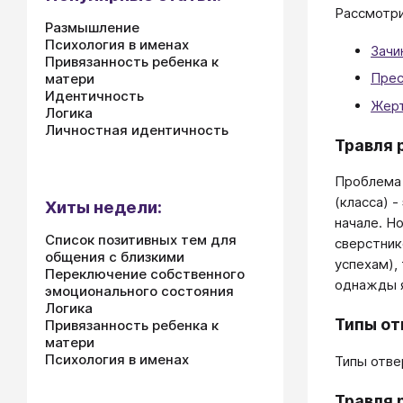
Рассмотри
Размышление
Психология в именах
Зачи
Привязанность ребенка к
Прес
матери
Идентичность
Жер
Логика
Личностная идентичность
Травля 
Проблема 
(класса) 
Хиты недели:
начале. Н
Список позитивных тем для
сверстник
общения с близкими
успехам),
Переключение собственного
однажды я
эмоционального состояния
Логика
Типы от
Привязанность ребенка к
матери
Психология в именах
Типы отве
Травля 