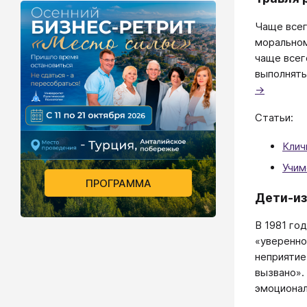
Чаще всег
моральном
чаще всег
выполнять
→
Статьи:
Клич
Учим
ПРОГРАММА
Дети-из
В 1981 го
«уверенно
неприятие
вызвано».
эмоционал