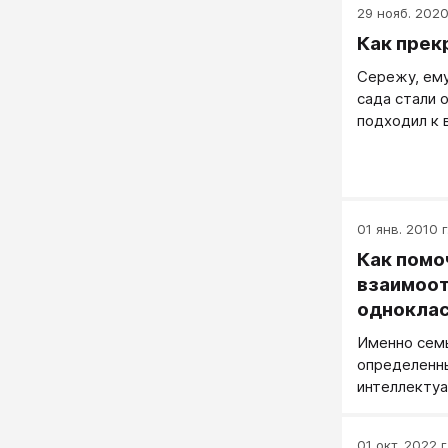
29 нояб. 2020 
Как прек
Сережу, ему
сада стали 
подходил к 
вздыхает и 
сами!»...
01 янв. 2010 г
Как помо
взаимоот
однокла
Именно сем
определенн
интеллектуа
прививает н
родители не
01 окт. 2022 г