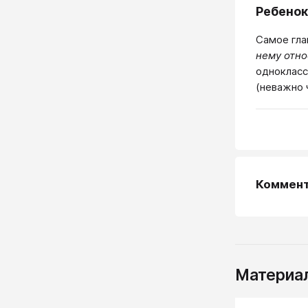
Ребенок
Самое гла
нему отно
однокласс
(неважно 
Коммен
Материал