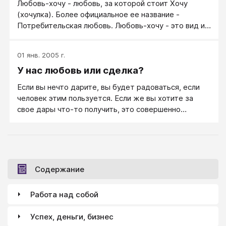
Любовь-хочу - любовь, за которой стоит Хочу
(хочулка). Более официальное ее название -
Потребительская любовь. Любовь-хочу - это вид и
способ любви, где меня волнуют в первую очередь
мои интересы, нужды и желания. Я хочу тебя
01 янв. 2005 г.
иметь, я хочу от тебя получать, я хочу чтобы ты
У нас любовь или сделка?
меня любил(а)!
Если вы нечто дарите, вы будет радоваться, если
человек этим пользуется. Если же вы хотите за
свое дары что-то получить, это совершенно
нормально, только не называйте это дарами, это
нормальная сделка.
Содержание
Работа над собой
Успех, деньги, бизнес