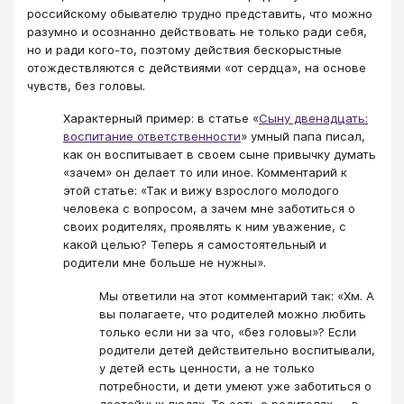
российскому обывателю трудно представить, что можно
разумно и осознанно действовать не только ради себя,
но и ради кого-то, поэтому действия бескорыстные
отождествляются с действиями «от сердца», на основе
чувств, без головы.
Характерный пример: в статье «
Сыну двенадцать:
воспитание ответственности
» умный папа писал,
как он воспитывает в своем сыне привычку думать
«зачем» он делает то или иное. Комментарий к
этой статье: «Так и вижу взрослого молодого
человека с вопросом, а зачем мне заботиться о
своих родителях, проявлять к ним уважение, с
какой целью? Теперь я самостоятельный и
родители мне больше не нужны».
Мы ответили на этот комментарий так: «Хм. А
вы полагаете, что родителей можно любить
только если ни за что, «без головы»? Если
родители детей действительно воспитывали,
у детей есть ценности, а не только
потребности, и дети умеют уже заботиться о
достойных людях. То есть о родителях — в