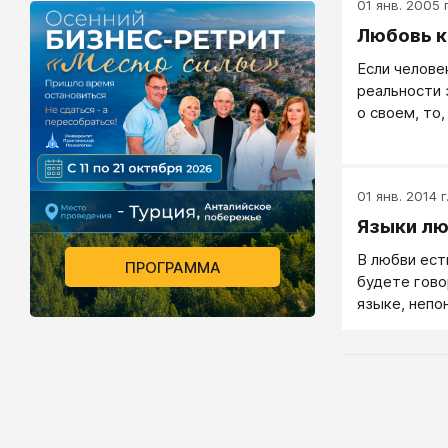
01 янв. 2005 г
Любовь к
Если человек
реальности 
о своем, то,
себя.
01 янв. 2014 г
Языки л
В любви ест
ПРОГРАММА
будете гово
языке, непо
любовь так 
непонятой. 
человеку ну
языке, кото
языков у лю
язык слов, 