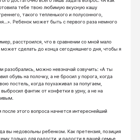
того достаточно всего лишь задать вопрос: «А как
иготовила тебе твою любимую вкусную кашу
реннего, такого тепленького и полусонного,
дня…». Ребенок может быть с первого раза немного
мер, расстроился, что в сравнении со мной мало
о может сделать до конца сегодняшнего дня, чтобы я
ми разобрались, можно невзначай озвучить: «А ты
вил обувь на полочку, а не бросил у порога, когда
свою постель, когда поухаживал за попугаем,
 выбросил фантик от конфетки в урну, а не на
ливым.
и после этого вопроса начнется интереснейший
да вы недовольны ребенком. Как претензия, позиция
ему только для радости, и радости в вашей семье