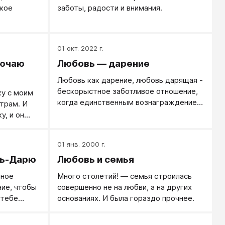
акое
заботы, радости и внимания.
01 окт. 2022 г.
лючаю
Любовь — дарение
Любовь как дарение, любовь дарящая -
бескорыстное заботливое отношение,
ку с моим
когда единственным вознаграждением
утрам. И
за такую любовь является радость от
у, и он
возможности заботы. У умных людей -
ние,
еще и понимание, что забота не
. Он в это
01 янв. 2000 г.
напрасна, что твоя забота нужна и дает
 Fitness, а
замечательные результаты
вь-Дарю
Любовь и семья
ьное
Много столетий! — семья строилась
ние, чтобы
совершенно не на любви, а на других
 тебе
основаниях. И была гораздо прочнее.
— смещение
: хочу