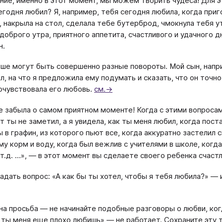
ание, именно в этот момент, мы можем творить чудеса! Для э
егодня любил? Я, например, тебя сегодня любила, когда пр
 накрыла на стол, сделала тебе бутерброд, чмокнула тебя ут
доброго утра, приятного аппетита, счастливого и удачного 
н.
ьше могут быть совершенно разные повороты. Мой сын, напри
л, на что я предложила ему подумать и сказать, что он точн
почувствовала его любовь.
см.→
не забыла о самом приятном моменте! Когда с этими вопроса
т ты не заметил, а я увидела, как ты меня любил, когда поста
ы в графин, из которого пьют все, когда аккуратно застелил 
му корм и воду, когда был вежлив с учителями в школе, когда
 т.д. …», — в этот момент вы сделаете своего ребенка счаст
адать вопрос: «А как бы ты хотел, чтобы я тебя любила?» — 
на просьба — не начинайте подобные разговоры о любви, ког
 ты меня еще плохо любишь» — не работает. Сохраните эту т