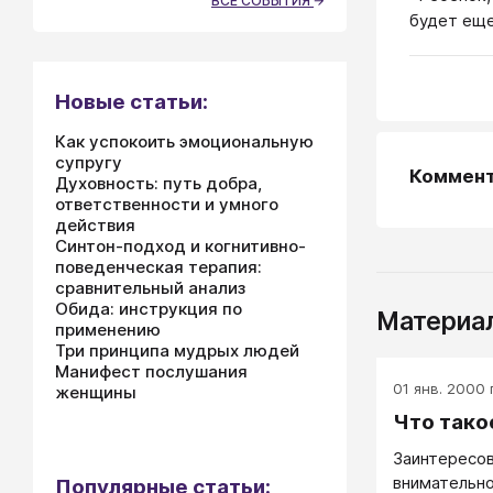
ВСЕ СОБЫТИЯ
будет еще
Новые статьи:
Как успокоить эмоциональную
супругу
Коммен
Духовность: путь добра,
ответственности и умного
действия
Синтон-подход и когнитивно-
поведенческая терапия:
сравнительный анализ
Обида: инструкция по
Материал
применению
Три принципа мудрых людей
Манифест послушания
01 янв. 2000 г
женщины
Что тако
Заинтересов
внимательно
Популярные статьи: