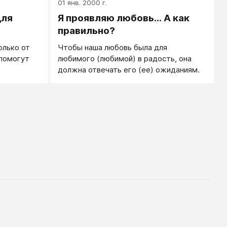
01 янв. 2000 г.
 и
для
Я проявляю любовь... А как
ной было
правильно?
олько от
Чтобы наша любовь была для
 помогут
любимого (любимой) в радость, она
должна отвечать его (ее) ожиданиям.