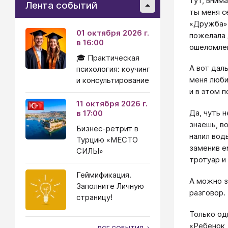
тут, вним
Лента событий
ты меня с
«Дружба»,
01 октября 2026 г.
пожелала 
в 16:00
ошеломле
🎓 Практическая
А вот дал
психология: коучинг
меня люби
и консультирование
и в этом 
11 октября 2026 г.
Да, чуть 
в 17:00
знаешь, во
Бизнес-ретрит в
налил вод
Турцию «МЕСТО
заменив е
СИЛЫ»
тротуар и
Геймификация.
А можно з
Заполните Личную
разговор.
страницу!
Только од
«Ребенок,