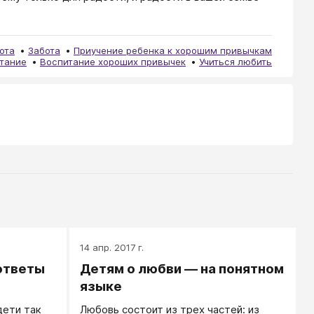
ота
Забота
Приучение ребенка к хорошим привычкам
тание
Воспитание хороших привычек
Учиться любить
14 апр. 2017 г.
ответы
Детям о любви — на понятном
языке
дети так
Любовь состоит из трех частей: из