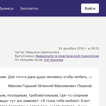
бизнеса
Бесплатно
Войти
24 декабря 2016 г. в 06:13
Автор: Марьяна Шмелькова
Выпускница
Университета практической психологии
По лекциям проф.
Н.И. Козлова
ние. Для того и дана душа человеку чтобы любить…»
Максим Горький (Алексей Максимович Пешков)
зным, послушным, требовательным, где-то озорным
вище» тут же заявляет: «Я тоже тебя люблю!» И вот