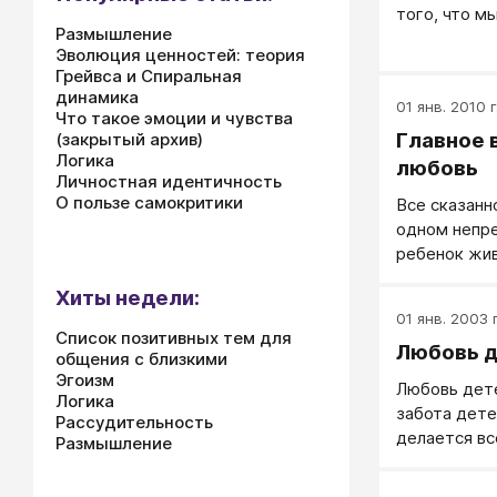
того, что м
Размышление
Эволюция ценностей: теория
Грейвса и Спиральная
динамика
01 янв. 2010 г
Что такое эмоции и чувства
Главное 
(закрытый архив)
Логика
любовь
Личностная идентичность
О пользе самокритики
Все сказанн
одном непре
ребенок жив
Хиты недели:
01 янв. 2003 г
Список позитивных тем для
Любовь д
общения с близкими
Эгоизм
Любовь дет
Логика
забота дете
Рассудительность
делается вс
Размышление
делается с