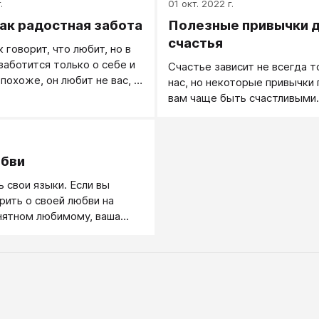
.
01 окт. 2022 г.
любить и заботиться, дарить
ак радостная забота
Полезные привычки 
радовать, чтобы рядом со м
тепло и уютно.
счастья
 говорит, что любит, но в
заботится только о себе и
Счастье зависит не всегда т
 похоже, он любит не вас, а
нас, но некоторые привычки
вам чаще быть счастливыми.
.
юбви
ь свои языки. Если вы
рить о своей любви на
нятном любимому, ваша
и останется для него
Свою любовь другому
жно доносить на том
рый ему близок и понятен. А
бви много: кому-то ближе
кому-то язык действий,