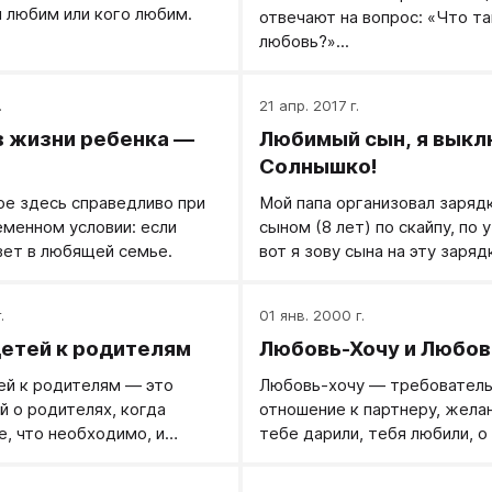
ы любим или кого любим.
отвечают на вопрос: «Что т
любовь?»...
.
21 апр. 2017 г.
в жизни ребенка —
Любимый сын, я вык
Солнышко!
ое здесь справедливо при
Мой папа организовал заряд
менном условии: если
сыном (8 лет) по скайпу, по 
ет в любящей семье.
вот я зову сына на эту зарядк
изображает дикое раздраже
усталость, лень, возмущение
.
01 янв. 2000 г.
время собирался играть на Wii
етей к родителям
Любовь-Хочу и Любо
тут я зову его на зарядку.
ей к родителям — это
Любовь-хочу — требовател
й о родителях, когда
отношение к партнеру, жела
е, что необходимо, и
тебе дарили, тебя любили, о
 радостью.
заботились. Любовь-дарю 
фокуса внимания на партнера