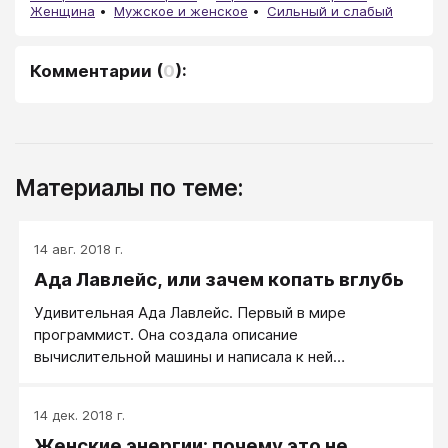
Женщина
Мужское и женское
Сильный и слабый
Комментарии
(
0
):
Материалы по теме:
14 авг. 2018 г.
Ада Лавлейс, или зачем копать вглубь
Удивительная Ада Лавлейс. Первый в мире
программист. Она создала описание
вычислительной машины и написала к ней
программу. И все это она сделала в первой
половине XIX века! Был бы жгучий интерес,
14 дек. 2018 г.
уважаемые дамы, и тогда всё обязательно
Женские энергии: почему это не
случится! Ее именем назвали один из языков