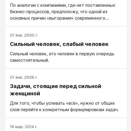
отчасти распределяют своё время – знают, что
По аналогии с компаниями, где нет поставленных
времени всегда достаточно. Достаточно для
бизнес-процессов, предположу, что одной из
главного. Есть много «мелочей», из которых
основных причин «выгорания» современного
собственно и состоит жизнь обычного земного
человека является отсутствие разделения ролей.
человека, и которые обычно не учитываются,
Тем более важно определить роли и функции для
например домашние заботы.
01 янв. 2000 г.
каждой роли, которые участвуют в процессе
Сильный человек, слабый человек
достижения цели, и определить модели поведения
и правила для каждой роли. Для чего важно
Сильный человек, это человек в первую очередь
определить, а по сути - разделить роли?
самостоятельный.
Разделение ролей позволит вам не «выгорать»,
переключаться с роли на роль самостоятельно и
добровольно. Если мы этого не делаем сами, то
01 янв. 2006 г.
реальность нас заставляет менять роли, обычно с
Задачи, стоящие перед сильной
помощью «вышибания», а это сильный стресс.
женщиной
Для того, чтобы успевать «всё», нужно от общих
слов перейти к конкретным формулировкам задач.
18 мар. 2014 г.