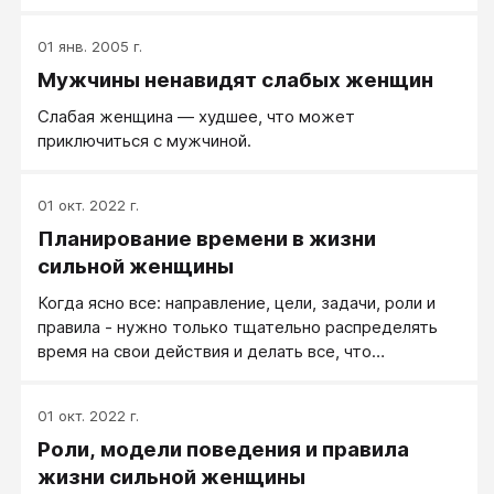
01 янв. 2005 г.
Мужчины ненавидят слабых женщин
Слабая женщина — худшее, что может
приключиться с мужчиной.
01 окт. 2022 г.
Планирование времени в жизни
сильной женщины
Когда ясно все: направление, цели, задачи, роли и
правила - нужно только тщательно распределять
время на свои действия и делать все, что
запланировали. Особенно важно понять, что
времени не хватает, прежде всего, именно
01 окт. 2022 г.
бездельникам. Или людям, которые рассчитывают
Роли, модели поведения и правила
своё время только на маленький кусочек своего
времени. Потому что люди, которые хотя бы
жизни сильной женщины