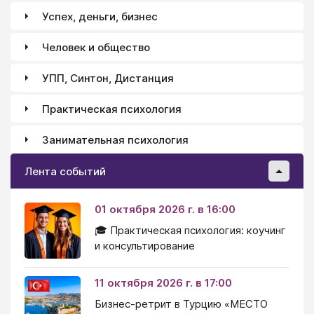
себя, все решала самостоятельно, он даже гвоздь
Успех, деньги, бизнес
сам ни разу не забил. Теперь я замужем второй раз.
И снова я лидер, ведущий. Бригадир, который
Человек и общество
ремонтировал нашу новую квартиру, смеется: "Лена,
я твоего мужа видел два раза: он пожал мне руку в
УПП, Синтон, Дистанция
начале ремонта: "Очень приятно познакомиться" и в
конце: "Спасибо за работу". Все остальное время
Практическая психология
ты с нами была".
Занимательная психология
Лента событий
01 октября 2026 г. в 16:00
🎓 Практическая психология: коучинг
и консультирование
11 октября 2026 г. в 17:00
Бизнес-ретрит в Турцию «МЕСТО