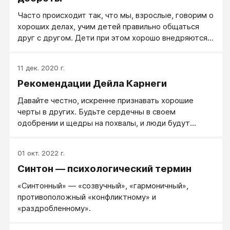
Часто происходит так, что мы, взрослые, говорим о
хороших делах, учим детей правильно общаться
друг с другом. Дети при этом хорошо внедряются в
беседу, вроде как понимают, соблюдают правила
поведения. Но это пока они находятся под
11 дек. 2020 г.
вниманием взрослых. Сами же они чаще общаются
Рекомендации Дейла Карнеги
по своим правилам, не понимая при этом друг друга.
Из-за этих непониманий возникают обиды.
Давайте честно, искренне признавать хорошие
черты в других. Будьте сердечны в своем
одобрении и щедры на похвалы, и люди будут
дорожить вашими словами, помнить их и повторять
в течение всей жизни — повторять спустя годы и
01 окт. 2022 г.
после того, как вы забудете их.
Синтон — психологический термин
«Синтонный» — «созвучный», «гармоничный»,
противоположный «конфликтному» и
«раздробленному».