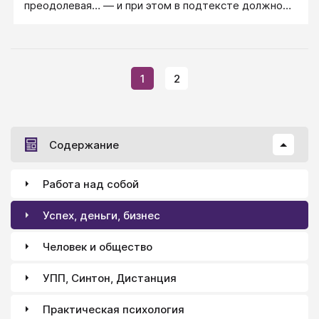
преодолевая… — и при этом в подтексте должно
добра - тут сказать сложно.
светиться ваше внутреннее солнышко и ваши самые
теплые чувства к адресату.
1
2
Содержание
Работа над собой
Успех, деньги, бизнес
Человек и общество
УПП, Синтон, Дистанция
Практическая психология