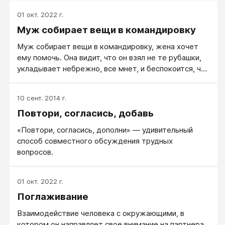
01 окт. 2022 г.
Муж собирает вещи в командировку
Муж собирает вещи в командировку, жена хочет
ему помочь. Она видит, что он взял не те рубашки,
укладывает небрежно, все мнет, и беспокоится, что
возможно как всегда что-то из нужного забудет.
Как ему помочь мужу собрать все вещи, чтобы он
10 сент. 2014 г.
ее от души поблагодарил?
Повтори, согласись, добавь
«Повтори, согласись, дополни» — удивительный
способ совместного обсуждения трудных
вопросов.
01 окт. 2022 г.
Поглаживание
Взаимодействие человека с окружающими, в
котором он направляет свое внимание на партнера.