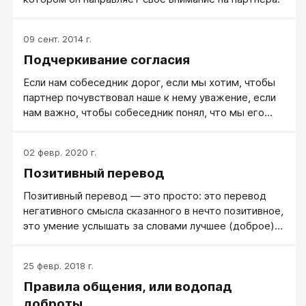
09 сент. 2014 г.
Подчеркивание согласия
Если нам собеседник дорог, если мы хотим, чтобы
партнер почувствовал наше к нему уважение, если
нам важно, чтобы собеседник понял, что мы его
поняли — мы в обсуждении сложных вопросов
будем свое согласие с собеседником делать
02 февр. 2020 г.
развернутым, усиленным, подчеркнутым.
Позитивный перевод
Позитивный перевод — это просто: это перевод
негативного смысла сказанного в нечто позитивное,
это умение услышать за словами лучшее (доброе)
намерение, хорошее отношение и другие
позитивные вещи. Позитивный перевод слов и
25 февр. 2018 г.
действий партнера иногда помогает понять, что
Правила общения, или водопад
обидные и неприятные для вас слова — только
недоразумение.
доброты