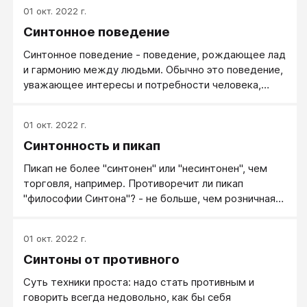
01 окт. 2022 г.
Синтонное поведение
​Синтонное поведение - поведение, рождающее лад
и гармонию между людьми. Обычно это поведение,
уважающее интересы и потребности человека,
поведение внимательное и с теплотой. Синтонное
поведение исключает конфликтогены и содержит
01 окт. 2022 г.
синтоны.
Синтонность и пикап
Пикап не более "синтонен" или "несинтонен", чем
торговля, например. Противоречит ли пикап
"философии Синтона"? - не больше, чем розничная
торговля. Хороший продавец может продавать
разные товары (хорошие или плохие). Хороший
01 окт. 2022 г.
соблазнитель (умеющий красиво соблазнить,
Синтоны от противного
удовлетворить и экологично расстаться) несёт
женщинам (и миру) гораздо меньше зла, чем
Суть техники проста: надо стать противным и
дамский угодник, "ботаник" или подкаблучник.
говорить всегда недовольно, как бы себя
Может быть, не только меньше зла, но и больше