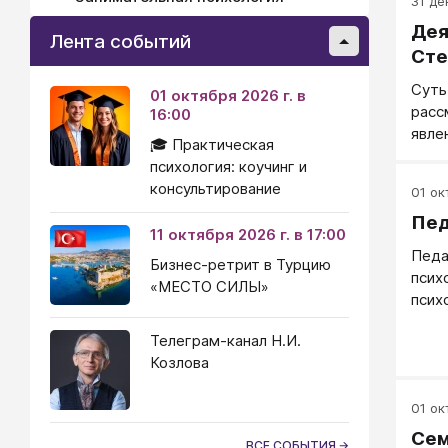
31 де
Дея
Лента событий
Сте
Суть
01 октября 2026 г. в
расс
16:00
явле
🎓 Практическая
стан
психология: коучинг и
скво
консультирование
01 окт
деят
Пед
подх
11 октября 2026 г. в 17:00
обще
Педа
Бизнес-ретрит в Турцию
деят
псих
«МЕСТО СИЛЫ»
пред
псих
этой
чело
форм
Телеграм-канал Н.И.
эффе
проц
Козлова
обра
Деят
эффе
свое
псих
01 окт
поск
преп
Сем
спек
ВСЕ СОБЫТИЯ