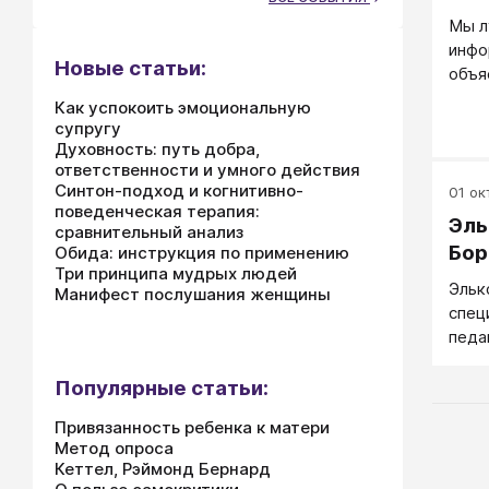
мето
личн
Мы л
соци
трак
инфо
стор
функ
Новые статьи:
объя
друг
пато
слов
Как успокоить эмоциональную
вопл
толь
супругу
обла
когд
Духовность: путь добра,
прак
ответственности и умного действия
А это
Синтон-подход и когнитивно-
долж
01 окт
поведенческая терапия:
не в
Эль
сравнительный анализ
стол
Бор
Обида: инструкция по применению
Знач
Три принципа мудрых людей
Эльк
собс
Манифест послушания женщины
спец
побу
педа
и пр
слуш
Популярные статьи:
Привязанность ребенка к матери
Метод опроса
Кеттел, Рэймонд Бернард