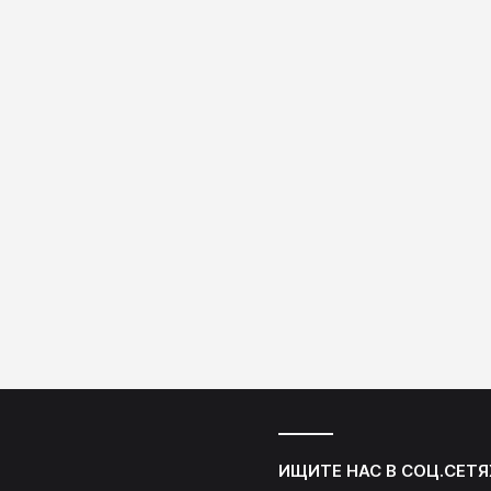
манипулировании ожид
учителей и оценке их вл
показатели IQ школьник
исследовании 20% случ
выбранных школьников 
различных классов опи
учителям как обладаю
необычайно высоким п
учебных достижений.
ИЩИТЕ НАС В СОЦ.СЕТЯ