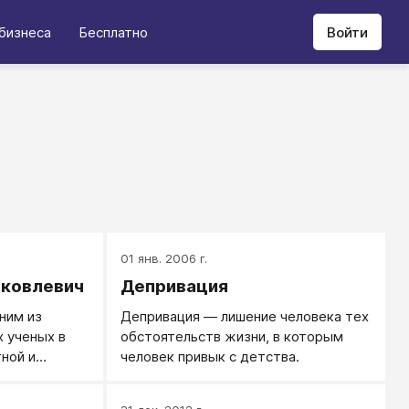
бизнеса
Бесплатно
Войти
01 янв. 2006 г.
Яковлевич
Депривация
ним из
Депривация — лишение человека тех
 ученых в
обстоятельств жизни, в которым
ной и
человек привык с детства.
гии, автор
орий и