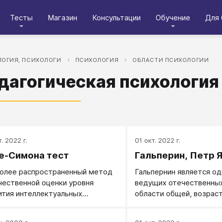
Тесты
Магазин
Консультации
Обучение
Для 
ОГИЯ, ПСИХОЛОГИ
ПСИХОЛОГИЯ
ОБЛАСТИ ПСИХОЛОГИИ
дагогическая психология
. 2022 г.
01 окт. 2022 г.
е-Симона тест
Гальперин, Петр 
олее распространенный метод
Гальпернин является од
чественной оценки уровня
ведущих отечественных
ития интеллектуальных
области общей, возраст
обностей.
педагогической психоло
всемирно известных те