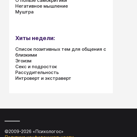
О пользе самокритики
Негативное мышление
Муштра
Хиты недели:
Список позитивных тем для общения с
близкими
Эгоизм
Секс и подросток
Рассудительность
Интроверт и экстраверт
©2009-
2026
«
Психологос
»