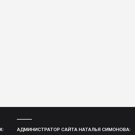
аниями
ияний на
ов. В этом
айно
из 18
сывались
щие
отенциалом
Х:
АДМИНИСТРАТОР САЙТА
НАТАЛЬЯ СИМОНОВА
: