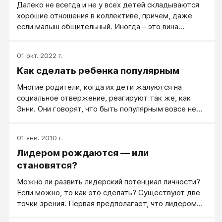
Далеко не всегда и не у всех детей складываются
воздействие на агрессивного сверстника.
хорошие отношения в коллективе, причем, даже
Неподготовленность наших детей к социальным
если малыш общительный. Иногда – это вина
коллизиям, впервые возникающим перед ними,
преподавателя, иногда – вашего воспитания, иногда
очевидна.
– неумение ребенка проявить себя. Но сегодня мы
01 окт. 2022 г.
поговорим не о причинах, а о том, как же помочь
Как сделать ребенка популярным
ребенку наладить отношения в коллективе. Для
начала, стоит пообщаться с педагогом вашего
Многие родители, когда их дети жалуются на
малыша, возможно, что именно из-за него у
социальное отвержение, реагируют так же, как
ребенка сложились острые отношения с
Энни. Они говорят, что быть популярным вовсе не
коллективом.
так уж и важно. Но если бы они на секунду
задумались и вспомнили собственное детство, то
01 янв. 2010 г.
поняли бы, насколько глубоко заблуждаются.
Лидером рождаются — или
Популярным быть необходимо, и, возможно, это
одна из самых важных высот, которых способны
становятся?
достичь дети.
Можно ли развить лидерский потенциал личности?
Если можно, то как это сделать? Существуют две
точки зрения. Первая предполагает, что лидером
нужно родиться, что обучение и воспитание не