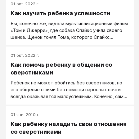
01 окт. 2022 г.
согласится любой здравомыслящий человек любого
Как научить ребенка успешности
возраста. Но дети руководствуются здесь не
разумом.
Вы, конечно же, видели мультипликационный фильм
«Том и Джерри», где собака Спайкс учила своего
щенка. Щенок гонял Тома, которого Спайкс
заставил подыгрывать ему. Щенок начинал лаять, а
кот «в ужасе» забирался на дерево. А Спайкс
01 окт. 2022 г.
говорил: «Сынок, у тебя ОПЯТЬ ПОЛУЧИЛОСЬ!»
Как помочь ребенку в общении со
Для ребенка этот обман незаметен, но в результате
у него формируется уверенность: «Я МОГУ
сверстниками
справляться с возникающими ситуациями - у меня
Ребенок не может обойтись без сверстников, но
это уже несколько раз получилось!» И ребенок
его общение с ними без помощи взрослых почти
таким образом «иммунизируется» к неизбежным
всегда оказывается малоуспешным. Конечно, самые
будущим неудачам.
первые уроки общения даются в семье, но этим
нельзя ограничиваться. Иногда во взаимоотношения
01 янв. 2010 г.
с другими детьми необходимо вмешиваться
Как ребенку наладить свои отношения
напрямую: ребенка нужно учить, как достойно
выходить из конфликтной ситуации, мириться,
со сверстниками
различать допустимое и недопустимое