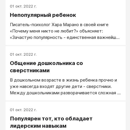
играет никакой роли. Это предположение основано
01 окт. 2022 г.
на том, что у человека есть семь врожденных
Непопулярный ребенок
инстинктов: самосохранения, продолжения рода,
альтруизма, исследования, доминирования, свободы
Писатель-психолог Хара Марано в своей книге
и сохранения достоинства.
«Почему меня никто не любит?» объясняет:
«Зачастую популярность - единственная важнейшая
определяющая того, насколько ребенок хорошо
успевает в школе и насколько он там счастлив.
01 окт. 2022 г.
Социальное развитие - колыбель развития
Общение дошкольника со
интеллектуального. Более того, как правило, дети,
у которых мало или совсем нет друзей, терпеть не
сверстниками
могут школу. И в конечном итоге они могут вообще
В дошкольном возрасте в жизнь ребенка прочно и
бросить учебу. Социальная жизнь ребенка
уже навсегда входят другие дети - сверстники.
окрашивает всю учебу в школе и все школьные
Между дошкольниками разворачивается сложная и
переживания в целом. Она определяет и
порой драматичная картина отношений. Они дружат,
дальнейшее развитие личности на всю жизнь».
ссорятся, мирятся, обижаются, ревнуют, помогают
01 окт. 2022 г.
друг другу, а иногда делают мелкие «пакости». Все
Популярен тот, кто обладает
эти отношения остро переживаются и несут массу
разнообразных эмоций. Эмоциональная
лидерским навыкам