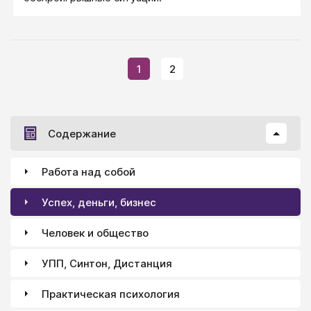
потому что «не нравится другим детям».
1
2
Содержание
Работа над собой
Успех, деньги, бизнес
Человек и общество
УПП, Синтон, Дистанция
Практическая психология