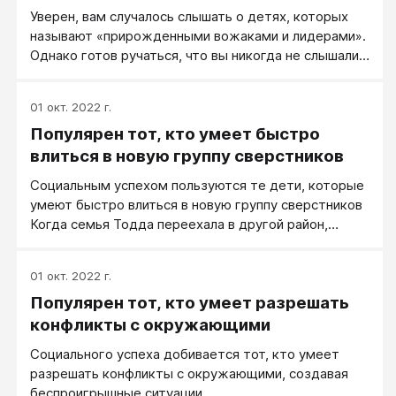
напряженность и конфликтность в сфере детских
Уверен, вам случалось слышать о детях, которых
отношений значительно выше, чем в сфере общения
называют «прирожденными вожаками и лидерами».
со взрослым. Родители иногда не подозревают о
Однако готов ручаться, что вы никогда не слышали в
той широкой гамме чувств и отношений, которую
ребенке, которого бы называли «прирожденным
переживают их дети, и, естественно, не придают
ведомым». Отозваться так о ребенке - значит
особого значения детской дружбе, ссорам, обидам.
01 окт. 2022 г.
унизить его. Никому из родителей не хочется,
Популярен тот, кто умеет быстро
чтобы их отпрыска воспринимали как пассивного,
зависимого от капризов окружающих, но тем не
влиться в новую группу сверстников
менее некоторые дети ведут себя так, что
Социальным успехом пользуются те дети, которые
полностью подпадают под это описание. Так что
умеют быстро влиться в новую группу сверстников
категория «прирожденных ведомых» все-таки
Когда семья Тодда переехала в другой район,
существует.
мальчик встревожился, что незнакомые ребята на
спортивной площадке и в бассейне не примут его.
01 окт. 2022 г.
Вокруг было множество детей и старше, и младше
Популярен тот, кто умеет разрешать
Тодда, но после того как мальчик в течение
нескольких дней наблюдал за их играми, однако так
конфликты с окружающими
и не дождался приглашения поучаствовать, он впал
Социального успеха добивается тот, кто умеет
в уныние. Он сказал маме, что лучше посидит дома и
разрешать конфликты с окружающими, создавая
посмотрит телевизор, чем пойдет играть на улицу,
беспроигрышные ситуации.